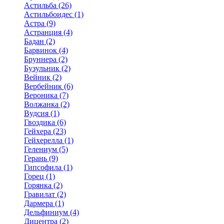
Астильба (26)
Астильбоидес (1)
Астра (9)
Астранция (4)
Бадан (2)
Барвинок (4)
Бруннера (2)
Бузульник (2)
Вейник (2)
Вербейник (6)
Вероника (7)
Волжанка (2)
Вудсия (1)
Гвоздика (6)
Гейхера (23)
Гейхерелла (1)
Гелениум (5)
Герань (9)
Гипсофила (1)
Горец (1)
Горянка (2)
Гравилат (2)
Дармера (1)
Дельфиниум (4)
Дицентра (2)