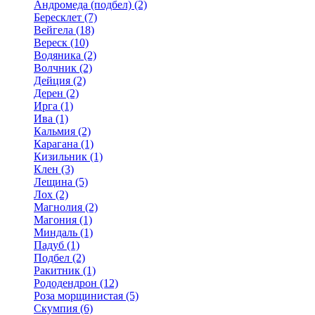
Андромеда (подбел) (2)
Бересклет (7)
Вейгела (18)
Вереск (10)
Водяника (2)
Волчник (2)
Дейция (2)
Дерен (2)
Ирга (1)
Ива (1)
Кальмия (2)
Карагана (1)
Кизильник (1)
Клен (3)
Лещина (5)
Лох (2)
Магнолия (2)
Магония (1)
Миндаль (1)
Падуб (1)
Подбел (2)
Ракитник (1)
Рододендрон (12)
Роза морщинистая (5)
Скумпия (6)