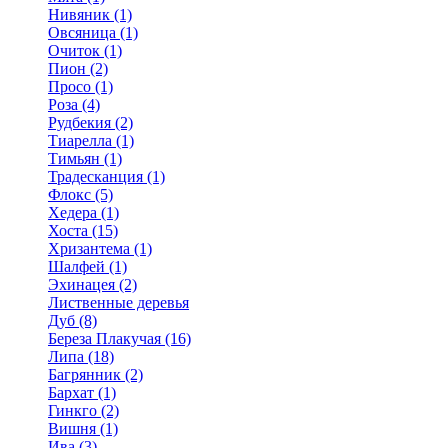
Нивяник (1)
Овсяница (1)
Очиток (1)
Пион (2)
Просо (1)
Роза (4)
Рудбекия (2)
Тиарелла (1)
Тимьян (1)
Традесканция (1)
Флокс (5)
Хедера (1)
Хоста (15)
Хризантема (1)
Шалфей (1)
Эхинацея (2)
Лиственные деревья
Дуб (8)
Береза Плакучая (16)
Липа (18)
Багрянник (2)
Бархат (1)
Гинкго (2)
Вишня (1)
Ива (3)