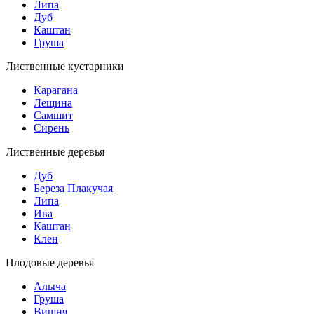
Липа
Дуб
Каштан
Груша
Лиственные кустарники
Карагана
Лещина
Самшит
Сирень
Лиственные деревья
Дуб
Береза Плакучая
Липа
Ива
Каштан
Клен
Плодовые деревья
Алыча
Груша
Вишня