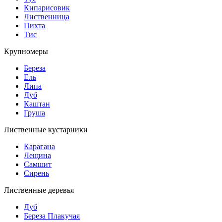
Кипарисовик
Лиственница
Пихта
Тис
Крупномеры
Береза
Ель
Липа
Дуб
Каштан
Груша
Лиственные кустарники
Карагана
Лещина
Самшит
Сирень
Лиственные деревья
Дуб
Береза Плакучая