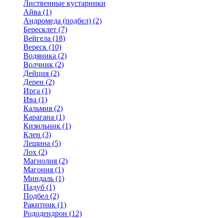
Лиственные кустарники
Айва (1)
Андромеда (подбел) (2)
Бересклет (7)
Вейгела (18)
Вереск (10)
Водяника (2)
Волчник (2)
Дейция (2)
Дерен (2)
Ирга (1)
Ива (1)
Кальмия (2)
Карагана (1)
Кизильник (1)
Клен (3)
Лещина (5)
Лох (2)
Магнолия (2)
Магония (1)
Миндаль (1)
Падуб (1)
Подбел (2)
Ракитник (1)
Рододендрон (12)