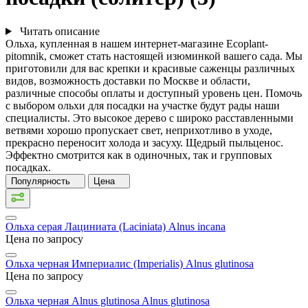
Читать описание
Ольха, купленная в нашем интернет-магазине Ecoplant-
pitomnik, сможет стать настоящей изюминкой вашего сада. Мы
приготовили для вас крепки и красивые саженцы различных
видов, возможность доставки по Москве и области,
различные способы оплаты и доступный уровень цен. Помочь
с выбором ольхи для посадки на участке будут рады наши
специалисты. Это высокое дерево с широко расставленными
ветвями хорошо пропускает свет, неприхотливо в уходе,
прекрасно переносит холода и засуху. Щедрый пыльценос.
Эффектно смотрится как в одиночных, так и групповых
посадках.
Популярность
Цена
Ольха серая Лациниата (Laciniata)
Alnus incana
Цена по запросу
Ольха черная Империалис (Imperialis)
Alnus glutinosa
Цена по запросу
Ольха черная Alnus glutinosa
Alnus glutinosa