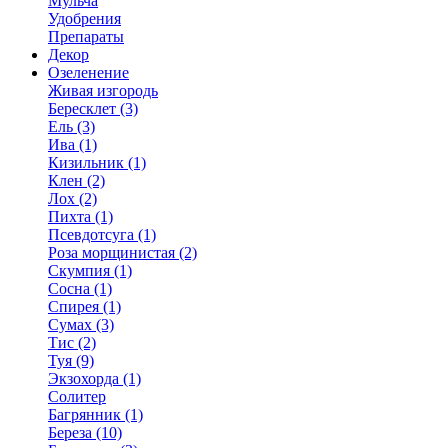
Мульча
Удобрения
Препараты
Декор
Озеленение
Живая изгородь
Бересклет (3)
Ель (3)
Ива (1)
Кизильник (1)
Клен (2)
Лох (2)
Пихта (1)
Псевдотсуга (1)
Роза морщинистая (2)
Скумпия (1)
Сосна (1)
Спирея (1)
Сумах (3)
Тис (2)
Туя (9)
Экзохорда (1)
Солитер
Багрянник (1)
Береза (10)