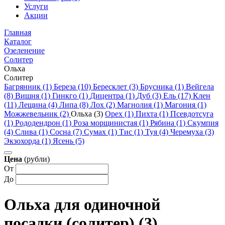
Услуги
Акции
Главная
Каталог
Озеленение
Солитер
Ольха
Солитер
Багрянник (1)
Береза (10)
Бересклет (3)
Брусника (1)
Вейгела
(8)
Вишня (1)
Гинкго (1)
Дицентра (1)
Дуб (3)
Ель (17)
Клен
(11)
Лещина (4)
Липа (8)
Лох (2)
Магнолия (1)
Магония (1)
Можжевельник (2)
Ольха (3)
Орех (1)
Пихта (1)
Псевдотсуга
(1)
Рододендрон (1)
Роза морщинистая (1)
Рябина (1)
Скумпия
(4)
Слива (1)
Сосна (7)
Сумах (1)
Тис (1)
Туя (4)
Черемуха (3)
Экзохорда (1)
Ясень (5)
Цена
(рубли)
От
До
Ольха для одиночной
посадки (солитер) (3)