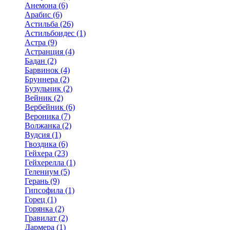
Анемона (6)
Арабис (6)
Астильба (26)
Астильбоидес (1)
Астра (9)
Астранция (4)
Бадан (2)
Барвинок (4)
Бруннера (2)
Бузульник (2)
Вейник (2)
Вербейник (6)
Вероника (7)
Волжанка (2)
Вудсия (1)
Гвоздика (6)
Гейхера (23)
Гейхерелла (1)
Гелениум (5)
Герань (9)
Гипсофила (1)
Горец (1)
Горянка (2)
Гравилат (2)
Дармера (1)