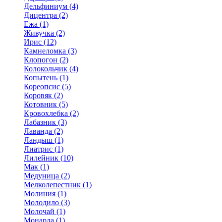
Дельфиниум (4)
Дицентра (2)
Ежа (1)
Живучка (2)
Ирис (12)
Камнеломка (3)
Клопогон (2)
Колокольчик (4)
Копытень (1)
Кореопсис (5)
Коровяк (2)
Котовник (5)
Кровохлебка (2)
Лабазник (3)
Лаванда (2)
Ландыш (1)
Лиатрис (1)
Лилейник (10)
Мак (1)
Медуница (2)
Мелколепестник (1)
Молиния (1)
Молодило (3)
Молочай (1)
Монарда (1)