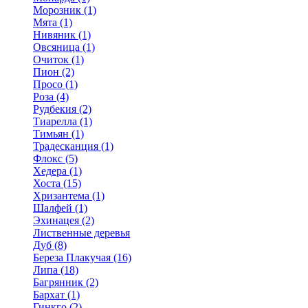
Морозник (1)
Мята (1)
Нивяник (1)
Овсяница (1)
Очиток (1)
Пион (2)
Просо (1)
Роза (4)
Рудбекия (2)
Тиарелла (1)
Тимьян (1)
Традесканция (1)
Флокс (5)
Хедера (1)
Хоста (15)
Хризантема (1)
Шалфей (1)
Эхинацея (2)
Лиственные деревья
Дуб (8)
Береза Плакучая (16)
Липа (18)
Багрянник (2)
Бархат (1)
Гинкго (2)