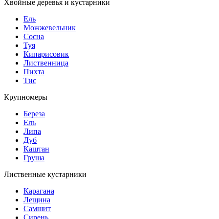
Хвойные деревья и кустарники
Ель
Можжевельник
Сосна
Туя
Кипарисовик
Лиственница
Пихта
Тис
Крупномеры
Береза
Ель
Липа
Дуб
Каштан
Груша
Лиственные кустарники
Карагана
Лещина
Самшит
Сирень