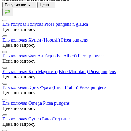
Популярность
Цена
Ель голубая Голубая
Picea pungens f. glauca
Цена по запросу
Ель колючая Хупси (Hoopsii)
Picea pungens
Цена по запросу
Ель колючая Фат Альберт (Fat Albert)
Picea pungens
Цена по запросу
Ель колючая Блю Маунтин (Blue Mountain)
Picea pungens
Цена по запросу
Ель колючая Эрих Фрам (Erich Frahm)
Picea pungens
Цена по запросу
Ель колючая Omega
Picea pungens
Цена по запросу
Ель колючая Супер Блю Сидлинг
Цена по запросу