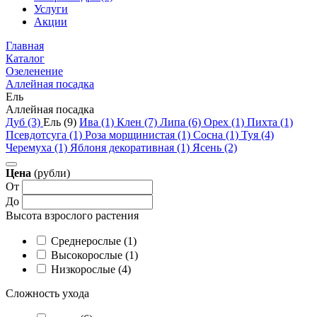
Услуги
Акции
Главная
Каталог
Озеленение
Аллейная посадка
Ель
Аллейная посадка
Дуб (3)
Ель (9)
Ива (1)
Клен (7)
Липа (6)
Орех (1)
Пихта (1)
Псевдотсуга (1)
Роза морщинистая (1)
Сосна (1)
Туя (4)
Черемуха (1)
Яблоня декоративная (1)
Ясень (2)
Цена
(рубли)
От
До
Высота взрослого растения
Cреднерослые (1)
Высокорослые (1)
Низкорослые (4)
Сложность ухода