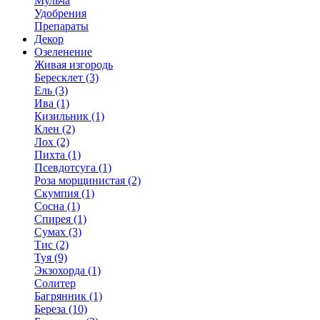
Мульча
Удобрения
Препараты
Декор
Озеленение
Живая изгородь
Бересклет (3)
Ель (3)
Ива (1)
Кизильник (1)
Клен (2)
Лох (2)
Пихта (1)
Псевдотсуга (1)
Роза морщинистая (2)
Скумпия (1)
Сосна (1)
Спирея (1)
Сумах (3)
Тис (2)
Туя (9)
Экзохорда (1)
Солитер
Багрянник (1)
Береза (10)