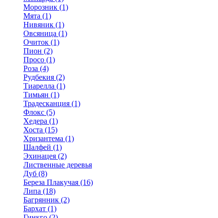
Морозник (1)
Мята (1)
Нивяник (1)
Овсяница (1)
Очиток (1)
Пион (2)
Просо (1)
Роза (4)
Рудбекия (2)
Тиарелла (1)
Тимьян (1)
Традесканция (1)
Флокс (5)
Хедера (1)
Хоста (15)
Хризантема (1)
Шалфей (1)
Эхинацея (2)
Лиственные деревья
Дуб (8)
Береза Плакучая (16)
Липа (18)
Багрянник (2)
Бархат (1)
Гинкго (2)