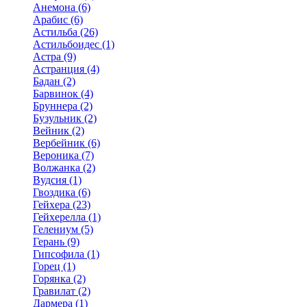
Анемона (6)
Арабис (6)
Астильба (26)
Астильбоидес (1)
Астра (9)
Астранция (4)
Бадан (2)
Барвинок (4)
Бруннера (2)
Бузульник (2)
Вейник (2)
Вербейник (6)
Вероника (7)
Волжанка (2)
Вудсия (1)
Гвоздика (6)
Гейхера (23)
Гейхерелла (1)
Гелениум (5)
Герань (9)
Гипсофила (1)
Горец (1)
Горянка (2)
Гравилат (2)
Дармера (1)