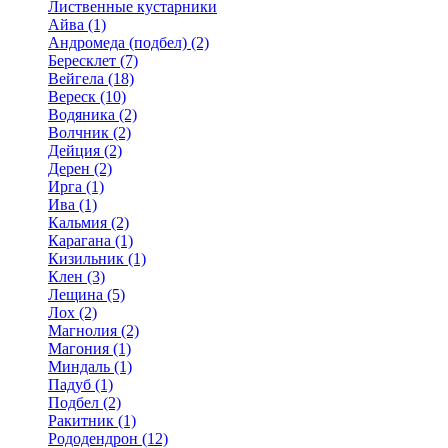
Лиственные кустарники
Айва (1)
Андромеда (подбел) (2)
Бересклет (7)
Вейгела (18)
Вереск (10)
Водяника (2)
Волчник (2)
Дейция (2)
Дерен (2)
Ирга (1)
Ива (1)
Кальмия (2)
Карагана (1)
Кизильник (1)
Клен (3)
Лещина (5)
Лох (2)
Магнолия (2)
Магония (1)
Миндаль (1)
Падуб (1)
Подбел (2)
Ракитник (1)
Рододендрон (12)