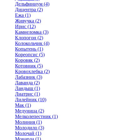
Дельфиниум (4)
Дицентра (2)
Ежа (1)
Живучка (2)
Ирис (12)
Камнеломка (3)
Клопогон (2)
Колокольчик (4)
Копытень (1)
Кореопсис (5)
Коровяк (2)
Котовник (5)
Кровохлебка (2)
Лабазник (3)
Лаванда (2)
Ландыш (1)
Лиатрис (1)
Лилейник (10)
Мак (1)
Медуница (2)
Мелколепестник (1)
Молиния (1)
Молодило (3)
Молочай (1)
Монарда (1)