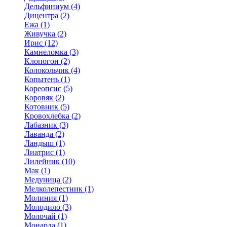
Дельфиниум (4)
Дицентра (2)
Ежа (1)
Живучка (2)
Ирис (12)
Камнеломка (3)
Клопогон (2)
Колокольчик (4)
Копытень (1)
Кореопсис (5)
Коровяк (2)
Котовник (5)
Кровохлебка (2)
Лабазник (3)
Лаванда (2)
Ландыш (1)
Лиатрис (1)
Лилейник (10)
Мак (1)
Медуница (2)
Мелколепестник (1)
Молиния (1)
Молодило (3)
Молочай (1)
Монарда (1)