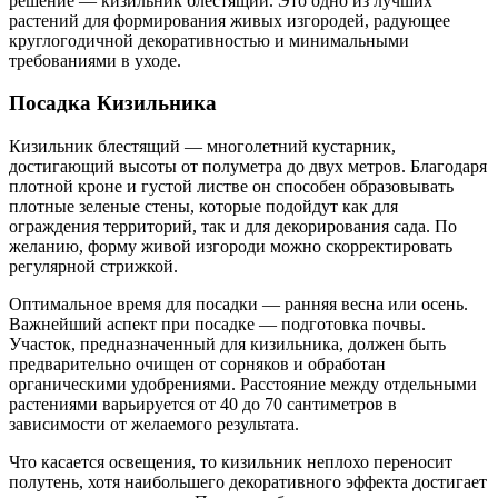
решение — кизильник блестящий. Это одно из лучших
растений для формирования живых изгородей, радующее
круглогодичной декоративностью и минимальными
требованиями в уходе.
Посадка Кизильника
Кизильник блестящий — многолетний кустарник,
достигающий высоты от полуметра до двух метров. Благодаря
плотной кроне и густой листве он способен образовывать
плотные зеленые стены, которые подойдут как для
ограждения территорий, так и для декорирования сада. По
желанию, форму живой изгороди можно скорректировать
регулярной стрижкой.
Оптимальное время для посадки — ранняя весна или осень.
Важнейший аспект при посадке — подготовка почвы.
Участок, предназначенный для кизильника, должен быть
предварительно очищен от сорняков и обработан
органическими удобрениями. Расстояние между отдельными
растениями варьируется от 40 до 70 сантиметров в
зависимости от желаемого результата.
Что касается освещения, то кизильник неплохо переносит
полутень, хотя наибольшего декоративного эффекта достигает