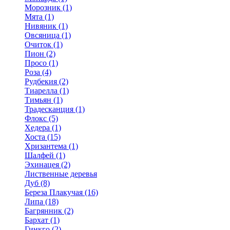
Морозник (1)
Мята (1)
Нивяник (1)
Овсяница (1)
Очиток (1)
Пион (2)
Просо (1)
Роза (4)
Рудбекия (2)
Тиарелла (1)
Тимьян (1)
Традесканция (1)
Флокс (5)
Хедера (1)
Хоста (15)
Хризантема (1)
Шалфей (1)
Эхинацея (2)
Лиственные деревья
Дуб (8)
Береза Плакучая (16)
Липа (18)
Багрянник (2)
Бархат (1)
Гинкго (2)