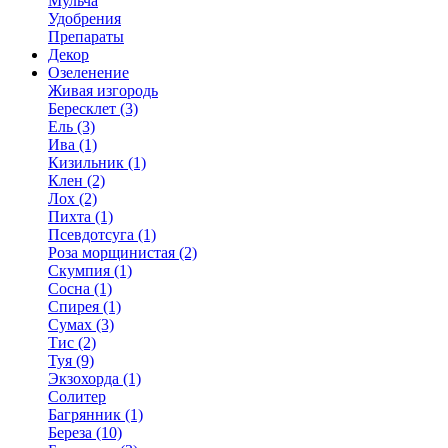
Мульча
Удобрения
Препараты
Декор
Озеленение
Живая изгородь
Бересклет (3)
Ель (3)
Ива (1)
Кизильник (1)
Клен (2)
Лох (2)
Пихта (1)
Псевдотсуга (1)
Роза морщинистая (2)
Скумпия (1)
Сосна (1)
Спирея (1)
Сумах (3)
Тис (2)
Туя (9)
Экзохорда (1)
Солитер
Багрянник (1)
Береза (10)