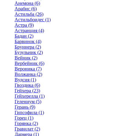
Анемона (6)
Арабис (6)
Астильба (26)
Астильбоидес (1)
Астра (9)
Астранция (4)
Бадан (2)
Барвинок (4)
Бруннера (2)
Бузульник (2)
Вейник (2)
Вербейник (6)
Вероника (7)
Волжанка (2)
Вудсия (1)
Гвоздика (6)
Гейхера (23)
Гейхерелла (1)
Гелениум (5)
Герань (9)
Гипсофила (1)
Горец (1)
Горянка (2)
Гравилат (2)
Дармера (1)