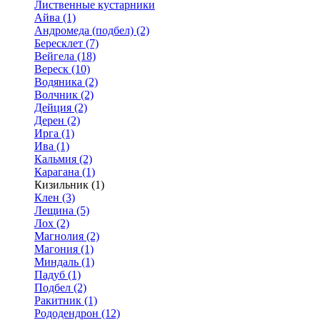
Лиственные кустарники
Айва (1)
Андромеда (подбел) (2)
Бересклет (7)
Вейгела (18)
Вереск (10)
Водяника (2)
Волчник (2)
Дейция (2)
Дерен (2)
Ирга (1)
Ива (1)
Кальмия (2)
Карагана (1)
Кизильник (1)
Клен (3)
Лещина (5)
Лох (2)
Магнолия (2)
Магония (1)
Миндаль (1)
Падуб (1)
Подбел (2)
Ракитник (1)
Рододендрон (12)