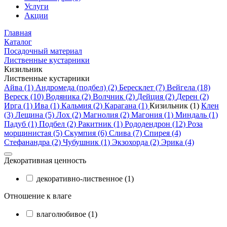
Услуги
Акции
Главная
Каталог
Посадочный материал
Лиственные кустарники
Кизильник
Лиственные кустарники
Айва (1)
Андромеда (подбел) (2)
Бересклет (7)
Вейгела (18)
Вереск (10)
Водяника (2)
Волчник (2)
Дейция (2)
Дерен (2)
Ирга (1)
Ива (1)
Кальмия (2)
Карагана (1)
Кизильник (1)
Клен
(3)
Лещина (5)
Лох (2)
Магнолия (2)
Магония (1)
Миндаль (1)
Падуб (1)
Подбел (2)
Ракитник (1)
Рододендрон (12)
Роза
морщинистая (5)
Скумпия (6)
Слива (7)
Спирея (4)
Стефанандра (2)
Чубушник (1)
Экзохорда (2)
Эрика (4)
Декоративная ценность
декоративно-лиственное (1)
Отношение к влаге
влаголюбивое (1)