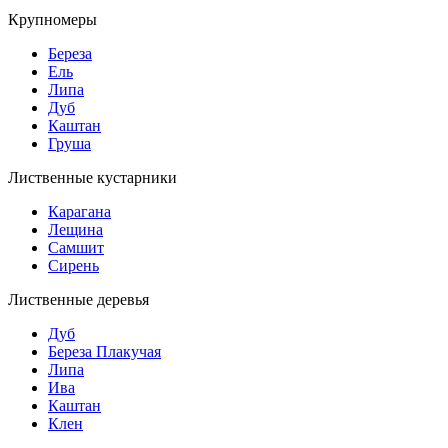
Крупномеры
Береза
Ель
Липа
Дуб
Каштан
Груша
Лиственные кустарники
Карагана
Лещина
Самшит
Сирень
Лиственные деревья
Дуб
Береза Плакучая
Липа
Ива
Каштан
Клен