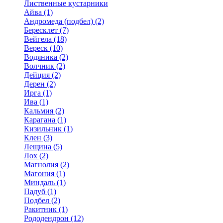
Лиственные кустарники
Айва (1)
Андромеда (подбел) (2)
Бересклет (7)
Вейгела (18)
Вереск (10)
Водяника (2)
Волчник (2)
Дейция (2)
Дерен (2)
Ирга (1)
Ива (1)
Кальмия (2)
Карагана (1)
Кизильник (1)
Клен (3)
Лещина (5)
Лох (2)
Магнолия (2)
Магония (1)
Миндаль (1)
Падуб (1)
Подбел (2)
Ракитник (1)
Рододендрон (12)