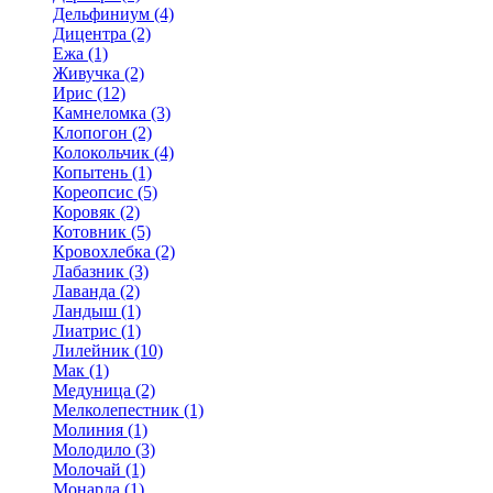
Дельфиниум (4)
Дицентра (2)
Ежа (1)
Живучка (2)
Ирис (12)
Камнеломка (3)
Клопогон (2)
Колокольчик (4)
Копытень (1)
Кореопсис (5)
Коровяк (2)
Котовник (5)
Кровохлебка (2)
Лабазник (3)
Лаванда (2)
Ландыш (1)
Лиатрис (1)
Лилейник (10)
Мак (1)
Медуница (2)
Мелколепестник (1)
Молиния (1)
Молодило (3)
Молочай (1)
Монарда (1)