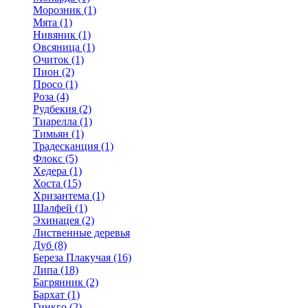
Морозник (1)
Мята (1)
Нивяник (1)
Овсяница (1)
Очиток (1)
Пион (2)
Просо (1)
Роза (4)
Рудбекия (2)
Тиарелла (1)
Тимьян (1)
Традесканция (1)
Флокс (5)
Хедера (1)
Хоста (15)
Хризантема (1)
Шалфей (1)
Эхинацея (2)
Лиственные деревья
Дуб (8)
Береза Плакучая (16)
Липа (18)
Багрянник (2)
Бархат (1)
Гинкго (2)