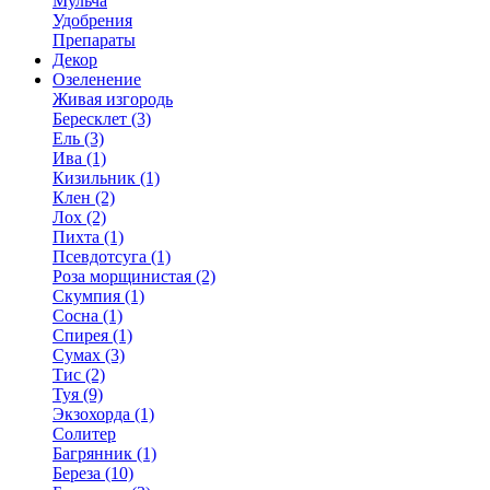
Мульча
Удобрения
Препараты
Декор
Озеленение
Живая изгородь
Бересклет (3)
Ель (3)
Ива (1)
Кизильник (1)
Клен (2)
Лох (2)
Пихта (1)
Псевдотсуга (1)
Роза морщинистая (2)
Скумпия (1)
Сосна (1)
Спирея (1)
Сумах (3)
Тис (2)
Туя (9)
Экзохорда (1)
Солитер
Багрянник (1)
Береза (10)