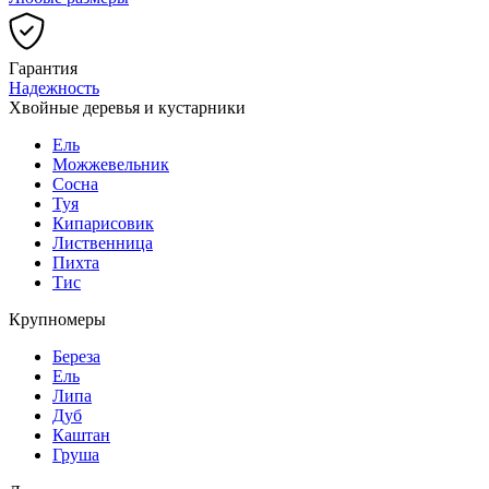
Гарантия
Надежность
Хвойные деревья и кустарники
Ель
Можжевельник
Сосна
Туя
Кипарисовик
Лиственница
Пихта
Тис
Крупномеры
Береза
Ель
Липа
Дуб
Каштан
Груша