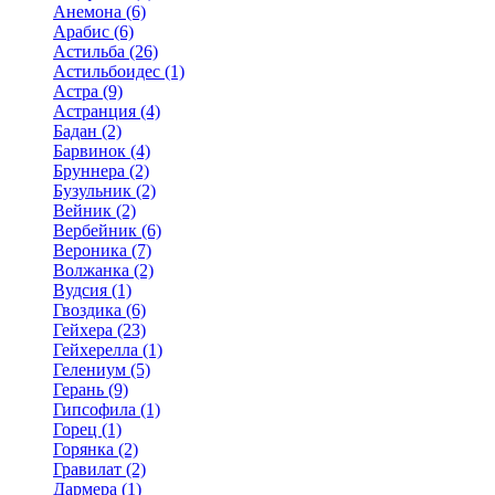
Анемона (6)
Арабис (6)
Астильба (26)
Астильбоидес (1)
Астра (9)
Астранция (4)
Бадан (2)
Барвинок (4)
Бруннера (2)
Бузульник (2)
Вейник (2)
Вербейник (6)
Вероника (7)
Волжанка (2)
Вудсия (1)
Гвоздика (6)
Гейхера (23)
Гейхерелла (1)
Гелениум (5)
Герань (9)
Гипсофила (1)
Горец (1)
Горянка (2)
Гравилат (2)
Дармера (1)