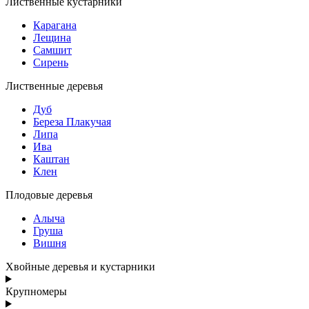
Лиственные кустарники
Карагана
Лещина
Самшит
Сирень
Лиственные деревья
Дуб
Береза Плакучая
Липа
Ива
Каштан
Клен
Плодовые деревья
Алыча
Груша
Вишня
Хвойные деревья и кустарники
Крупномеры