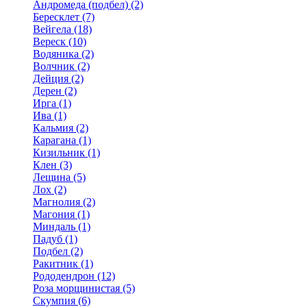
Андромеда (подбел) (2)
Бересклет (7)
Вейгела (18)
Вереск (10)
Водяника (2)
Волчник (2)
Дейция (2)
Дерен (2)
Ирга (1)
Ива (1)
Кальмия (2)
Карагана (1)
Кизильник (1)
Клен (3)
Лещина (5)
Лох (2)
Магнолия (2)
Магония (1)
Миндаль (1)
Падуб (1)
Подбел (2)
Ракитник (1)
Рододендрон (12)
Роза морщинистая (5)
Скумпия (6)