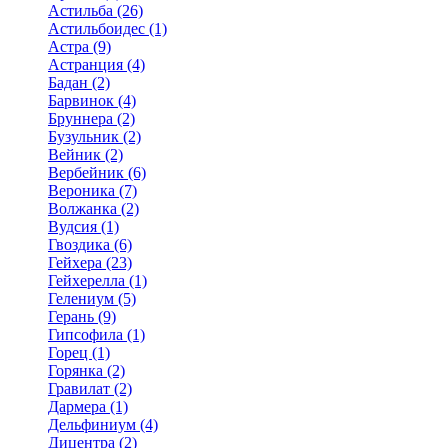
Астильба (26)
Астильбоидес (1)
Астра (9)
Астранция (4)
Бадан (2)
Барвинок (4)
Бруннера (2)
Бузульник (2)
Вейник (2)
Вербейник (6)
Вероника (7)
Волжанка (2)
Вудсия (1)
Гвоздика (6)
Гейхера (23)
Гейхерелла (1)
Гелениум (5)
Герань (9)
Гипсофила (1)
Горец (1)
Горянка (2)
Гравилат (2)
Дармера (1)
Дельфиниум (4)
Дицентра (2)