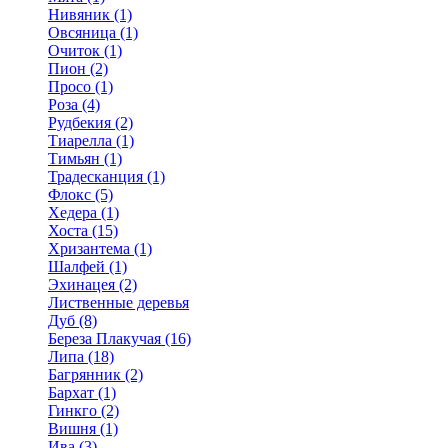
Нивяник (1)
Овсяница (1)
Очиток (1)
Пион (2)
Просо (1)
Роза (4)
Рудбекия (2)
Тиарелла (1)
Тимьян (1)
Традесканция (1)
Флокс (5)
Хедера (1)
Хоста (15)
Хризантема (1)
Шалфей (1)
Эхинацея (2)
Лиственные деревья
Дуб (8)
Береза Плакучая (16)
Липа (18)
Багрянник (2)
Бархат (1)
Гинкго (2)
Вишня (1)
Ива (3)