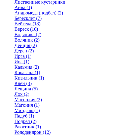
Лиственные кустарники
Айва (1)
Андромеда (подбел) (2)
Бересклет (7)
Вейгела (18)
Вереск (10)
Водяника (2)
Волчник (2)
Дейция (2)
Дерен (2)
Ирга (1)
Ива (1)
Кальмия (2)
Карагана (1)
Кизильник (1)
Клен (3)
Лещина (5)
Лох (2)
Магнолия (2)
Магония (1)
Миндаль (1)
Падуб (1)
Подбел (2)
Ракитник (1)
Рододендрон (12)