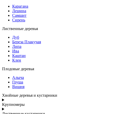
Карагана
Лещина
Самшит
Сирень
Лиственные деревья
Дуб
Береза Плакучая
Липа
Ива
Каштан
Клен
Плодовые деревья
Алыча
Груша
Вишня
Хвойные деревья и кустарники
Крупномеры
Лиственные кустарники