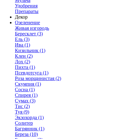
Мульча
Удобрения
Препараты
Декор
Озеленение
Живая изгородь
Бересклет (3)
Ель (3)
Ива (1)
Кизильник (1)
Клен (2)
Лох (2)
Пихта (1)
Псевдотсуга (1)
Роза морщинистая (2)
Скумпия (1)
Сосна (1)
Спирея (1)
Сумах (3)
Тис (2)
Туя (9)
Экзохорда (1)
Солитер
Багрянник (1)
Береза (10)