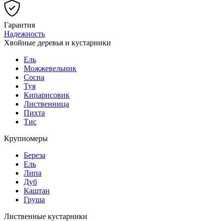
Гарантия
Надежность
Хвойные деревья и кустарники
Ель
Можжевельник
Сосна
Туя
Кипарисовик
Лиственница
Пихта
Тис
Крупномеры
Береза
Ель
Липа
Дуб
Каштан
Груша
Лиственные кустарники