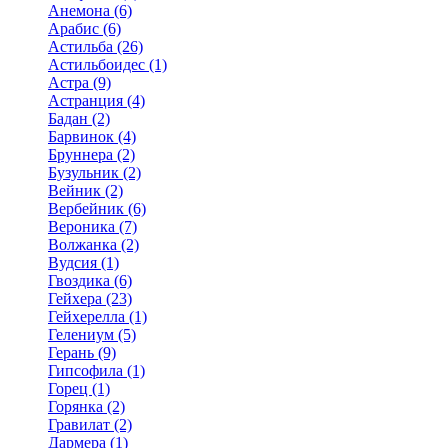
Анемона (6)
Арабис (6)
Астильба (26)
Астильбоидес (1)
Астра (9)
Астранция (4)
Бадан (2)
Барвинок (4)
Бруннера (2)
Бузульник (2)
Вейник (2)
Вербейник (6)
Вероника (7)
Волжанка (2)
Вудсия (1)
Гвоздика (6)
Гейхера (23)
Гейхерелла (1)
Гелениум (5)
Герань (9)
Гипсофила (1)
Горец (1)
Горянка (2)
Гравилат (2)
Дармера (1)