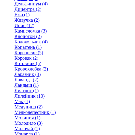
Дельфиниум (4)
Дицентра (2)
Ежа (1)
Живучка (2)
Ирис (12)
Камнеломка (3)
Клопогон (2)
Колокольчик (4)
Копытень (1)
Кореопсис (5)
Коровяк (2)
Котовник (5)
Кровохлебка (2)
Лабазник (3)
Лаванда (2)
Ландыш (1)
Лиатрис (1)
Лилейник (10)
Мак (1)
Медуница (2)
Мелколепестник (1)
Молиния (1)
Молодило (3)
Молочай (1)
Монарда (1)