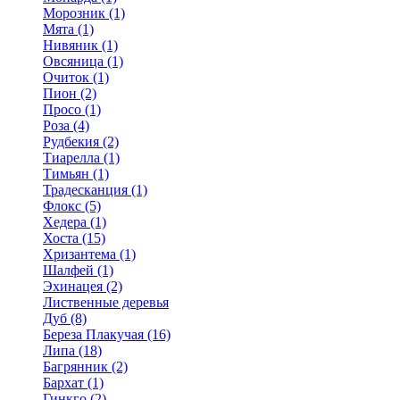
Морозник (1)
Мята (1)
Нивяник (1)
Овсяница (1)
Очиток (1)
Пион (2)
Просо (1)
Роза (4)
Рудбекия (2)
Тиарелла (1)
Тимьян (1)
Традесканция (1)
Флокс (5)
Хедера (1)
Хоста (15)
Хризантема (1)
Шалфей (1)
Эхинацея (2)
Лиственные деревья
Дуб (8)
Береза Плакучая (16)
Липа (18)
Багрянник (2)
Бархат (1)
Гинкго (2)