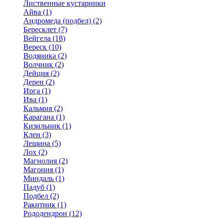
Лиственные кустарники
Айва (1)
Андромеда (подбел) (2)
Бересклет (7)
Вейгела (18)
Вереск (10)
Водяника (2)
Волчник (2)
Дейция (2)
Дерен (2)
Ирга (1)
Ива (1)
Кальмия (2)
Карагана (1)
Кизильник (1)
Клен (3)
Лещина (5)
Лох (2)
Магнолия (2)
Магония (1)
Миндаль (1)
Падуб (1)
Подбел (2)
Ракитник (1)
Рододендрон (12)