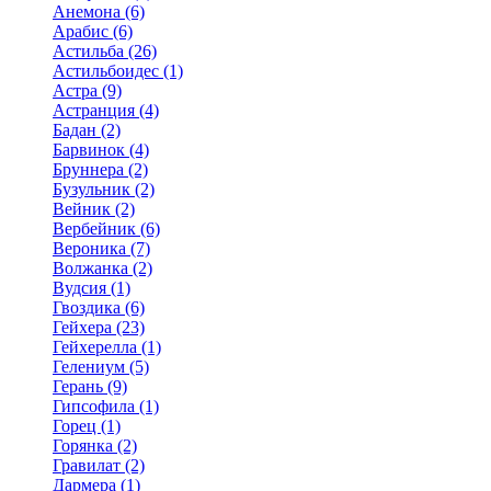
Анемона (6)
Арабис (6)
Астильба (26)
Астильбоидес (1)
Астра (9)
Астранция (4)
Бадан (2)
Барвинок (4)
Бруннера (2)
Бузульник (2)
Вейник (2)
Вербейник (6)
Вероника (7)
Волжанка (2)
Вудсия (1)
Гвоздика (6)
Гейхера (23)
Гейхерелла (1)
Гелениум (5)
Герань (9)
Гипсофила (1)
Горец (1)
Горянка (2)
Гравилат (2)
Дармера (1)