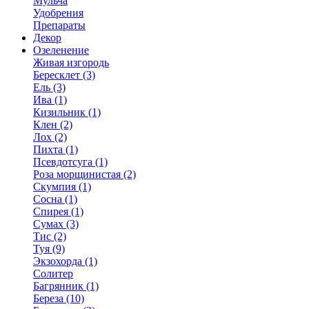
Мульча
Удобрения
Препараты
Декор
Озеленение
Живая изгородь
Бересклет (3)
Ель (3)
Ива (1)
Кизильник (1)
Клен (2)
Лох (2)
Пихта (1)
Псевдотсуга (1)
Роза морщинистая (2)
Скумпия (1)
Сосна (1)
Спирея (1)
Сумах (3)
Тис (2)
Туя (9)
Экзохорда (1)
Солитер
Багрянник (1)
Береза (10)