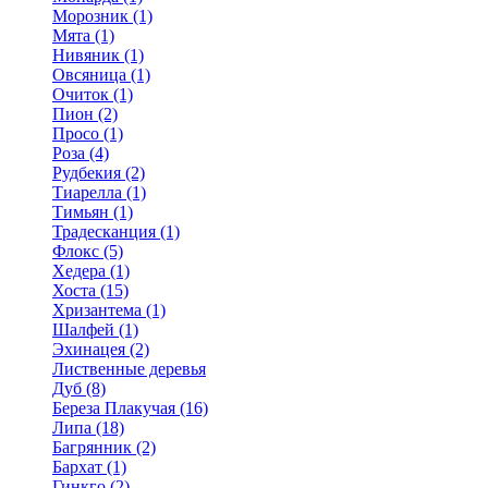
Морозник (1)
Мята (1)
Нивяник (1)
Овсяница (1)
Очиток (1)
Пион (2)
Просо (1)
Роза (4)
Рудбекия (2)
Тиарелла (1)
Тимьян (1)
Традесканция (1)
Флокс (5)
Хедера (1)
Хоста (15)
Хризантема (1)
Шалфей (1)
Эхинацея (2)
Лиственные деревья
Дуб (8)
Береза Плакучая (16)
Липа (18)
Багрянник (2)
Бархат (1)
Гинкго (2)