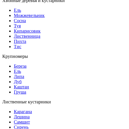
Хвойные деревья и кустарники
Ель
Можжевельник
Сосна
Туя
Кипарисовик
Лиственница
Пихта
Тис
Крупномеры
Береза
Ель
Липа
Дуб
Каштан
Груша
Лиственные кустарники
Карагана
Лещина
Самшит
Сирень