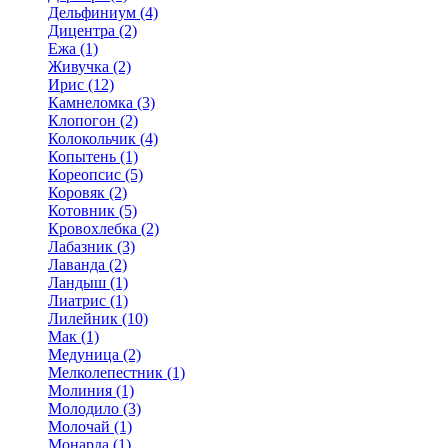
Дельфиниум (4)
Дицентра (2)
Ежа (1)
Живучка (2)
Ирис (12)
Камнеломка (3)
Клопогон (2)
Колокольчик (4)
Копытень (1)
Кореопсис (5)
Коровяк (2)
Котовник (5)
Кровохлебка (2)
Лабазник (3)
Лаванда (2)
Ландыш (1)
Лиатрис (1)
Лилейник (10)
Мак (1)
Медуница (2)
Мелколепестник (1)
Молиния (1)
Молодило (3)
Молочай (1)
Монарда (1)