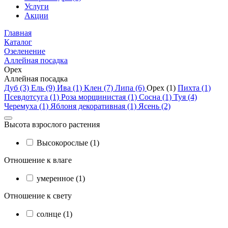
Услуги
Акции
Главная
Каталог
Озеленение
Аллейная посадка
Орех
Аллейная посадка
Дуб (3)
Ель (9)
Ива (1)
Клен (7)
Липа (6)
Орех (1)
Пихта (1)
Псевдотсуга (1)
Роза морщинистая (1)
Сосна (1)
Туя (4)
Черемуха (1)
Яблоня декоративная (1)
Ясень (2)
Высота взрослого растения
Высокорослые (1)
Отношение к влаге
умеренное (1)
Отношение к свету
солнце (1)