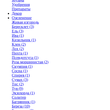
Мульча
Удобрения
Препараты
Декор
Озеленение
Живая изгородь
Бересклет (3)
Ель (3)
Ива (1)
Кизильник (1)
Клен (2)
Лох (2)
Пихта (1)
Псевдотсуга (1)
Роза морщинистая (2)
Скумпия (1)
Сосна (1)
Спирея (1)
Сумах (3)
Тис (2)
Туя (9)
Экзохорда (1)
Солитер
Багрянник (1)
Береза (10)