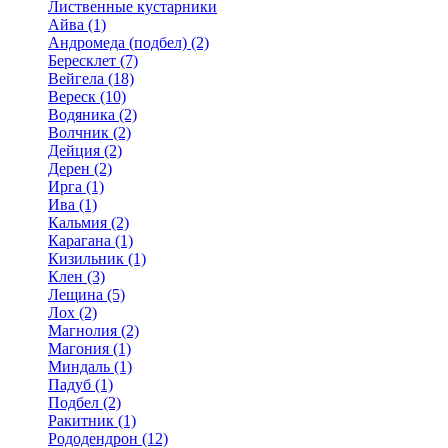
Лиственные кустарники
Айва (1)
Андромеда (подбел) (2)
Бересклет (7)
Вейгела (18)
Вереск (10)
Водяника (2)
Волчник (2)
Дейция (2)
Дерен (2)
Ирга (1)
Ива (1)
Кальмия (2)
Карагана (1)
Кизильник (1)
Клен (3)
Лещина (5)
Лох (2)
Магнолия (2)
Магония (1)
Миндаль (1)
Падуб (1)
Подбел (2)
Ракитник (1)
Рододендрон (12)