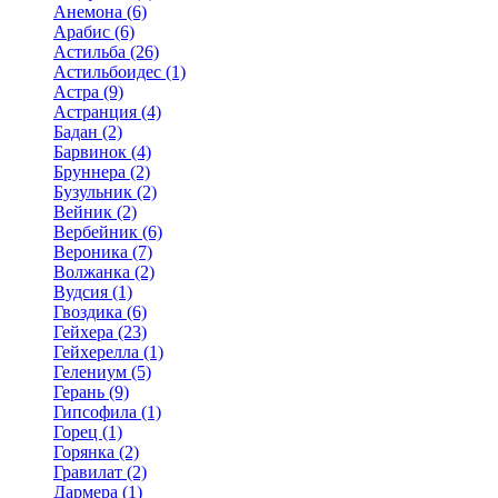
Анемона (6)
Арабис (6)
Астильба (26)
Астильбоидес (1)
Астра (9)
Астранция (4)
Бадан (2)
Барвинок (4)
Бруннера (2)
Бузульник (2)
Вейник (2)
Вербейник (6)
Вероника (7)
Волжанка (2)
Вудсия (1)
Гвоздика (6)
Гейхера (23)
Гейхерелла (1)
Гелениум (5)
Герань (9)
Гипсофила (1)
Горец (1)
Горянка (2)
Гравилат (2)
Дармера (1)