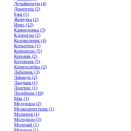
Дельфиниум (4)
Дицентра (2)
Ежа (1)
Живучка (2)
Ирис (12)
Камнеломка (3)
Клопогон (2)
Колокольчик (4)
Копытень (1)
Кореопсис (5)
Коровяк (2)
Котовник (5)
Кровохлебка (2)
Лабазник (3)
Лаванда (2)
Ландыш (1)
Лиатрис (1)
Лилейник (10)
Мак (1)
Медуница (2)
Мелколепестник (1)
Молиния (1)
Молодило (3)
Молочай (1)
Монарда (1)