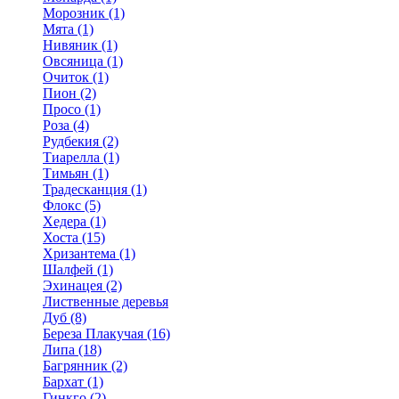
Морозник (1)
Мята (1)
Нивяник (1)
Овсяница (1)
Очиток (1)
Пион (2)
Просо (1)
Роза (4)
Рудбекия (2)
Тиарелла (1)
Тимьян (1)
Традесканция (1)
Флокс (5)
Хедера (1)
Хоста (15)
Хризантема (1)
Шалфей (1)
Эхинацея (2)
Лиственные деревья
Дуб (8)
Береза Плакучая (16)
Липа (18)
Багрянник (2)
Бархат (1)
Гинкго (2)