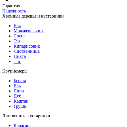
Гарантия
Надежность
Хвойные деревья и кустарники
Ель
Можжевельник
Сосна
Туя
Кипарисовик
Лиственница
Пихта
Тис
Крупномеры
Береза
Ель
Липа
Дуб
Каштан
Груша
Лиственные кустарники
Карагана