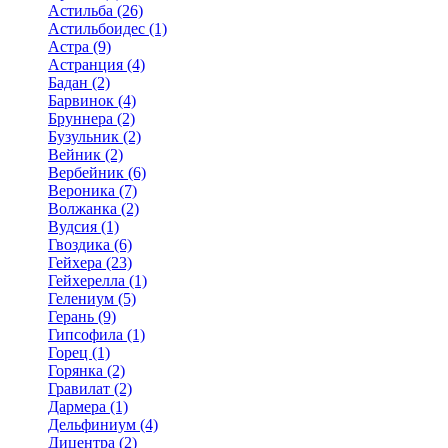
Астильба (26)
Астильбоидес (1)
Астра (9)
Астранция (4)
Бадан (2)
Барвинок (4)
Бруннера (2)
Бузульник (2)
Вейник (2)
Вербейник (6)
Вероника (7)
Волжанка (2)
Вудсия (1)
Гвоздика (6)
Гейхера (23)
Гейхерелла (1)
Гелениум (5)
Герань (9)
Гипсофила (1)
Горец (1)
Горянка (2)
Гравилат (2)
Дармера (1)
Дельфиниум (4)
Дицентра (2)