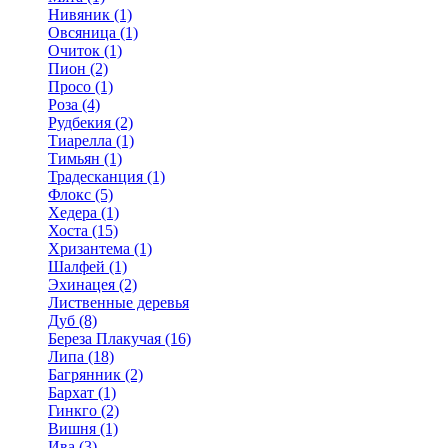
Нивяник (1)
Овсяница (1)
Очиток (1)
Пион (2)
Просо (1)
Роза (4)
Рудбекия (2)
Тиарелла (1)
Тимьян (1)
Традесканция (1)
Флокс (5)
Хедера (1)
Хоста (15)
Хризантема (1)
Шалфей (1)
Эхинацея (2)
Лиственные деревья
Дуб (8)
Береза Плакучая (16)
Липа (18)
Багрянник (2)
Бархат (1)
Гинкго (2)
Вишня (1)
Ива (3)