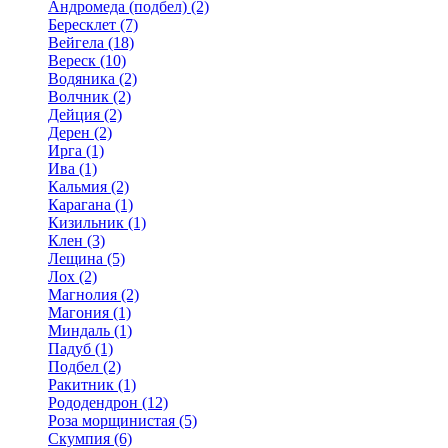
Андромеда (подбел) (2)
Бересклет (7)
Вейгела (18)
Вереск (10)
Водяника (2)
Волчник (2)
Дейция (2)
Дерен (2)
Ирга (1)
Ива (1)
Кальмия (2)
Карагана (1)
Кизильник (1)
Клен (3)
Лещина (5)
Лох (2)
Магнолия (2)
Магония (1)
Миндаль (1)
Падуб (1)
Подбел (2)
Ракитник (1)
Рододендрон (12)
Роза морщинистая (5)
Скумпия (6)