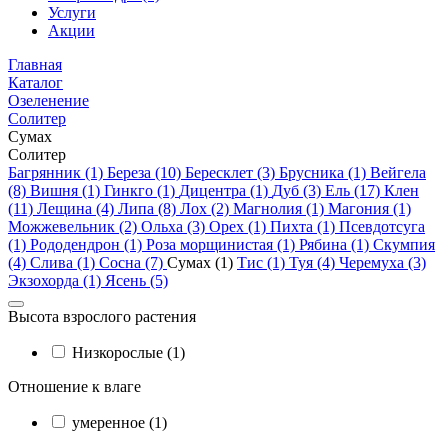
Услуги
Акции
Главная
Каталог
Озеленение
Солитер
Сумах
Солитер
Багрянник (1)
Береза (10)
Бересклет (3)
Брусника (1)
Вейгела
(8)
Вишня (1)
Гинкго (1)
Дицентра (1)
Дуб (3)
Ель (17)
Клен
(11)
Лещина (4)
Липа (8)
Лох (2)
Магнолия (1)
Магония (1)
Можжевельник (2)
Ольха (3)
Орех (1)
Пихта (1)
Псевдотсуга
(1)
Рододендрон (1)
Роза морщинистая (1)
Рябина (1)
Скумпия
(4)
Слива (1)
Сосна (7)
Сумах (1)
Тис (1)
Туя (4)
Черемуха (3)
Экзохорда (1)
Ясень (5)
Высота взрослого растения
Низкорослые (1)
Отношение к влаге
умеренное (1)