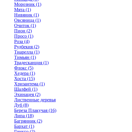
Морозник (1)
Мята (1)
Нивяник (1)
Овсяница (1)
Очиток (1)
Пион (2)
Просо (1)
Роза (4)
Рудбекия (2)
Тиарелла (1)
Тимьян (1)
Традесканция (1)
Флокс (5)
Хедера (1)
Хоста (15)
Хризантема (1)
Шалфей (1)
Эхинацея (2)
Лиственные деревья
Дуб (8)
Береза Плакучая (16)
Липа (18)
Багрянник (2)
Бархат (1)
Гинкго (2)