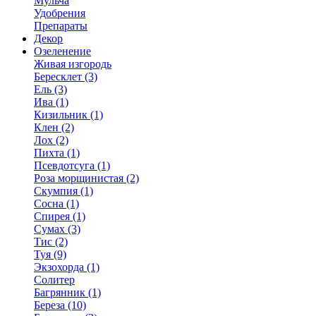
Мульча
Удобрения
Препараты
Декор
Озеленение
Живая изгородь
Бересклет (3)
Ель (3)
Ива (1)
Кизильник (1)
Клен (2)
Лох (2)
Пихта (1)
Псевдотсуга (1)
Роза морщинистая (2)
Скумпия (1)
Сосна (1)
Спирея (1)
Сумах (3)
Тис (2)
Туя (9)
Экзохорда (1)
Солитер
Багрянник (1)
Береза (10)