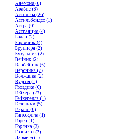
Анемона (6)
Арабис (6)
Астильба (26)
Астильбоидес (1)
Астра (9)
Астранция (4)
Бадан (2)
Барвинок (4)
Бруннера (2)
Бузульник (2)
Вейник (2)
Вербейник (6)
Вероника (7)
Волжанка (2)
Вудсия (1)
Гвоздика (6)
Гейхера (23)
Гейхерелла (1)
Гелениум (5)
Герань (9)
Гипсофила (1)
Горец (1)
Горянка (2)
Гравилат (2)
Дармера (1)