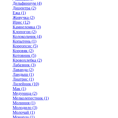
Дельфиниум (4)
Дицентра (2)
Ежа (1)
Живучка (2)
Ирис (12)
Камнеломка (3)
Клопогон (2)
Колокольчик (4)
Копытень (1)
Кореопсис (5)
Коровяк (2)
Котовник (5)
Кровохлебка (2)
Лабазник (3)
Лаванда (2)
Ландыш (1)
Лиатрис (1)
Лилейник (10)
Мак (1)
Медуница (2)
Мелколепестник (1)
Молиния (1)
Молодило (3)
Молочай (1)
Монарда (1)