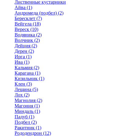
Лиственные кустарники
Айва (1)
Андромеда (подбел) (2)
Бересклет (7)
Вейгела (18)
Вереск (10)
Водяника (2)
Волчник (2)
Дейция (2)
Дерен (2)
Ирга (1)
Ива (1)
Кальмия (2)
Карагана (1)
Кизильник (1)
Клен (3)
Лещина (5)
Лох (2)
Магнолия (2)
Магония (1)
Миндаль (1)
Падуб (1)
Подбел (2)
Ракитник (1)
Рододендрон (12)