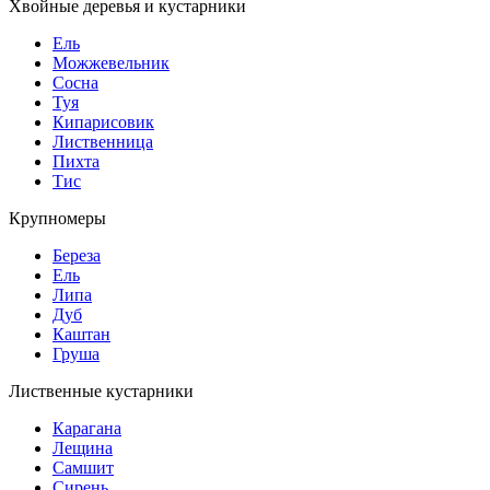
Хвойные деревья и кустарники
Ель
Можжевельник
Сосна
Туя
Кипарисовик
Лиственница
Пихта
Тис
Крупномеры
Береза
Ель
Липа
Дуб
Каштан
Груша
Лиственные кустарники
Карагана
Лещина
Самшит
Сирень