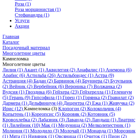
Роза (1)
Роза морщинистая (1)
Стефанандра (1)
Услуги
Акции
Главная
Каталог
Посадочный материал
Многолетние цветы
Камнеломка
Многолетние цветы
Лилия (1)
Акант (1)
Аквилегия (2)
Анафалис (1)
Анемона (6)
Арабис (6)
Астильба (26)
Астильбоидес (1)
Астра (9)
Астранция (4)
Бадан (2)
Барвинок (4)
Бруннера (2)
Бузульник
(2)
Вейник (2)
Вербейник (6)
Вероника (7)
Волжанка (2)
Вудсия (1)
Гвоздика (6)
Гейхера (23)
Гейхерелла (1)
Гелениум
(5)
Герань (9)
Гипсофила (1)
Горец (1)
Горянка (2)
Гравилат (2)
Дармера (1)
Дельфиниум (4)
Дицентра (2)
Ежа (1)
Живучка (2)
Ирис (12)
Камнеломка (3)
Клопогон (2)
Колокольчик (4)
Копытень (1)
Кореопсис (5)
Коровяк (2)
Котовник (5)
Кровохлебка (2)
Лабазник (3)
Лаванда (2)
Ландыш (1)
Лиатрис
(1)
Лилейник (10)
Мак (1)
Медуница (2)
Мелколепестник (1)
Молиния (1)
Молодило (3)
Молочай (1)
Монарда (1)
Морозник
(1)
Мята (1)
Нивяник (1)
Овсяница (1)
Очиток (1)
Пион (2)