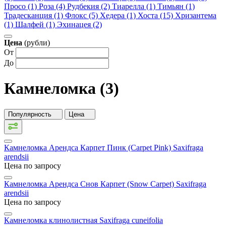
Просо (1)
Роза (4)
Рудбекия (2)
Тиарелла (1)
Тимьян (1)
Традесканция (1)
Флокс (5)
Хедера (1)
Хоста (15)
Хризантема
(1)
Шалфей (1)
Эхинацея (2)
Цена
(рубли)
От
До
Камнеломка (3)
Популярность
Цена
Камнеломка Арендса Карпет Пинк (Carpet Pink)
Saxifraga
arendsii
Цена по запросу
Камнеломка Арендса Снов Карпет (Snow Carpet)
Saxifraga
arendsii
Цена по запросу
Камнеломка клинолистная
Saxifraga cuneifolia