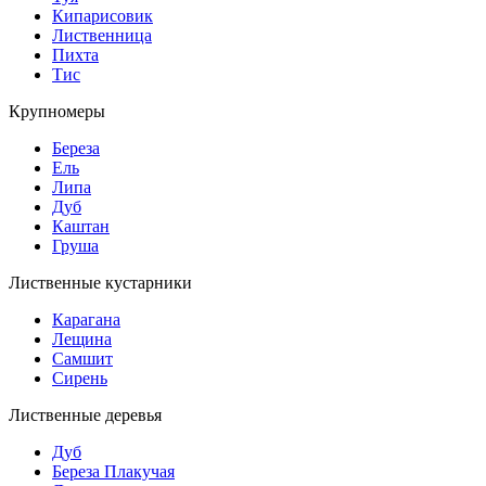
Кипарисовик
Лиственница
Пихта
Тис
Крупномеры
Береза
Ель
Липа
Дуб
Каштан
Груша
Лиственные кустарники
Карагана
Лещина
Самшит
Сирень
Лиственные деревья
Дуб
Береза Плакучая