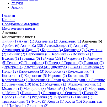
Услуги
Акции
Главная
Каталог
Посадочный материал
Многолетние цветы
Анемона
Многолетние цветы
Лилия (1)
Акант (1)
Аквилегия (2)
Анафалис (1)
Анемона (6)
Арабис (6)
Астильба (26)
Астильбоидес (1)
Астра (9)
Астранция (4)
Бадан (2)
Барвинок (4)
Бруннера (2)
Бузульник
(2)
Вейник (2)
Вербейник (6)
Вероника (7)
Волжанка (2)
Вудсия (1)
Гвоздика (6)
Гейхера (23)
Гейхерелла (1)
Гелениум
(5)
Герань (9)
Гипсофила (1)
Горец (1)
Горянка (2)
Гравилат (2)
Дармера (1)
Дельфиниум (4)
Дицентра (2)
Ежа (1)
Живучка (2)
Ирис (12)
Камнеломка (3)
Клопогон (2)
Колокольчик (4)
Копытень (1)
Кореопсис (5)
Коровяк (2)
Котовник (5)
Кровохлебка (2)
Лабазник (3)
Лаванда (2)
Ландыш (1)
Лиатрис
(1)
Лилейник (10)
Мак (1)
Медуница (2)
Мелколепестник (1)
Молиния (1)
Молодило (3)
Молочай (1)
Монарда (1)
Морозник
(1)
Мята (1)
Нивяник (1)
Овсяница (1)
Очиток (1)
Пион (2)
Просо (1)
Роза (4)
Рудбекия (2)
Тиарелла (1)
Тимьян (1)
Традесканция (1)
Флокс (5)
Хедера (1)
Хоста (15)
Хризантема
(1)
Шалфей (1)
Эхинацея (2)