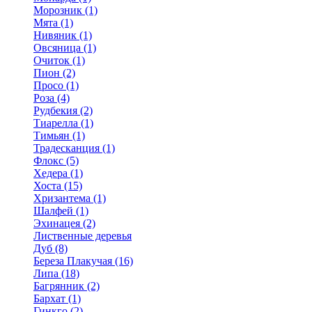
Морозник (1)
Мята (1)
Нивяник (1)
Овсяница (1)
Очиток (1)
Пион (2)
Просо (1)
Роза (4)
Рудбекия (2)
Тиарелла (1)
Тимьян (1)
Традесканция (1)
Флокс (5)
Хедера (1)
Хоста (15)
Хризантема (1)
Шалфей (1)
Эхинацея (2)
Лиственные деревья
Дуб (8)
Береза Плакучая (16)
Липа (18)
Багрянник (2)
Бархат (1)
Гинкго (2)