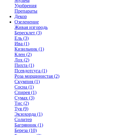
Мульча
Удобрения
Препараты
Декор
Озеленение
Живая изгородь
Бересклет (3)
Ель (3)
Ива (1)
Кизильник (1)
Клен (2)
Лох (2)
Пихта (1)
Псевдотсуга (1)
Роза морщинистая (2)
Скумпия (1)
Сосна (1)
Спирея (1)
Сумах (3)
Тис (2)
Туя (9)
Экзохорда (1)
Солитер
Багрянник (1)
Береза (10)