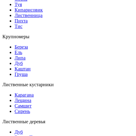
Туя
Кипарисовик
Лиственница
Пихта
Тис
Крупномеры
Береза
Ель
Липа
Дуб
Каштан
Груша
Лиственные кустарники
Карагана
Лещина
Самшит
Сирень
Лиственные деревья
Дуб