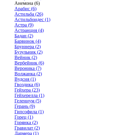
Анемона (6)
Арабис (6)
Астильба (26)
Астильбоидес (1)
Астра (9)
Астранция (4)
Бадан (2)
Барвинок (4)
Бруннера (2)
Бузульник (2)
Вейник (2)
Вербейник (6)
Вероника (7)
Волжанка (2)
Вудсия (1)
Гвоздика (6)
Гейхера (23)
Гейхерелла (1)
Гелениум (5)
Герань (9)
Гипсофила (1)
Горец (1)
Горянка (2)
Гравилат (2)
Дармера (1)