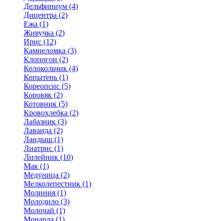
Дельфиниум (4)
Дицентра (2)
Ежа (1)
Живучка (2)
Ирис (12)
Камнеломка (3)
Клопогон (2)
Колокольчик (4)
Копытень (1)
Кореопсис (5)
Коровяк (2)
Котовник (5)
Кровохлебка (2)
Лабазник (3)
Лаванда (2)
Ландыш (1)
Лиатрис (1)
Лилейник (10)
Мак (1)
Медуница (2)
Мелколепестник (1)
Молиния (1)
Молодило (3)
Молочай (1)
Монарда (1)