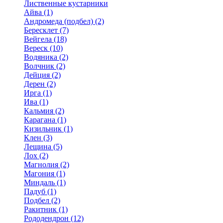
Лиственные кустарники
Айва (1)
Андромеда (подбел) (2)
Бересклет (7)
Вейгела (18)
Вереск (10)
Водяника (2)
Волчник (2)
Дейция (2)
Дерен (2)
Ирга (1)
Ива (1)
Кальмия (2)
Карагана (1)
Кизильник (1)
Клен (3)
Лещина (5)
Лох (2)
Магнолия (2)
Магония (1)
Миндаль (1)
Падуб (1)
Подбел (2)
Ракитник (1)
Рододендрон (12)