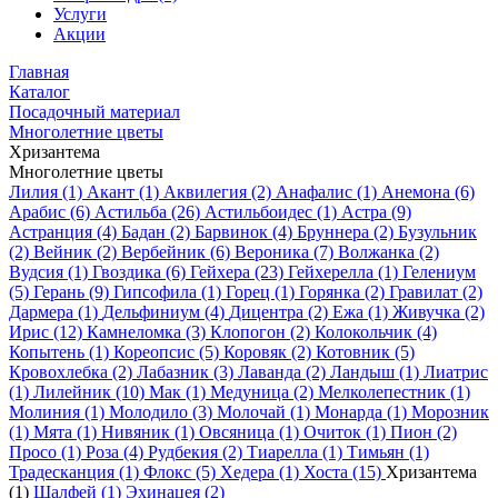
Услуги
Акции
Главная
Каталог
Посадочный материал
Многолетние цветы
Хризантема
Многолетние цветы
Лилия (1)
Акант (1)
Аквилегия (2)
Анафалис (1)
Анемона (6)
Арабис (6)
Астильба (26)
Астильбоидес (1)
Астра (9)
Астранция (4)
Бадан (2)
Барвинок (4)
Бруннера (2)
Бузульник
(2)
Вейник (2)
Вербейник (6)
Вероника (7)
Волжанка (2)
Вудсия (1)
Гвоздика (6)
Гейхера (23)
Гейхерелла (1)
Гелениум
(5)
Герань (9)
Гипсофила (1)
Горец (1)
Горянка (2)
Гравилат (2)
Дармера (1)
Дельфиниум (4)
Дицентра (2)
Ежа (1)
Живучка (2)
Ирис (12)
Камнеломка (3)
Клопогон (2)
Колокольчик (4)
Копытень (1)
Кореопсис (5)
Коровяк (2)
Котовник (5)
Кровохлебка (2)
Лабазник (3)
Лаванда (2)
Ландыш (1)
Лиатрис
(1)
Лилейник (10)
Мак (1)
Медуница (2)
Мелколепестник (1)
Молиния (1)
Молодило (3)
Молочай (1)
Монарда (1)
Морозник
(1)
Мята (1)
Нивяник (1)
Овсяница (1)
Очиток (1)
Пион (2)
Просо (1)
Роза (4)
Рудбекия (2)
Тиарелла (1)
Тимьян (1)
Традесканция (1)
Флокс (5)
Хедера (1)
Хоста (15)
Хризантема
(1)
Шалфей (1)
Эхинацея (2)