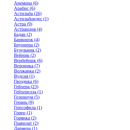
Анемона (6)
Арабис (6)
Астильба (26)
Астильбоидес (1)
Астра (9)
Астранция (4)
Бадан (2)
Барвинок (4)
Бруннера (2)
Бузульник (2)
Вейник (2)
Вербейник (6)
Вероника (7)
Волжанка (2)
Вудсия (1)
Гвоздика (6)
Гейхера (23)
Гейхерелла (1)
Гелениум (5)
Герань (9)
Гипсофила (1)
Горец (1)
Горянка (2)
Гравилат (2)
Дармера (1)