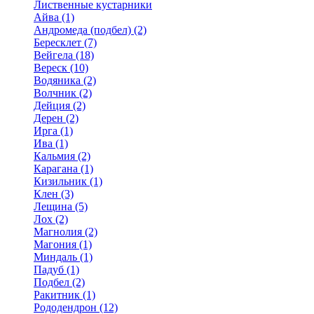
Лиственные кустарники
Айва (1)
Андромеда (подбел) (2)
Бересклет (7)
Вейгела (18)
Вереск (10)
Водяника (2)
Волчник (2)
Дейция (2)
Дерен (2)
Ирга (1)
Ива (1)
Кальмия (2)
Карагана (1)
Кизильник (1)
Клен (3)
Лещина (5)
Лох (2)
Магнолия (2)
Магония (1)
Миндаль (1)
Падуб (1)
Подбел (2)
Ракитник (1)
Рододендрон (12)