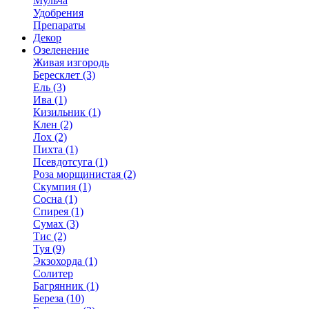
Мульча
Удобрения
Препараты
Декор
Озеленение
Живая изгородь
Бересклет (3)
Ель (3)
Ива (1)
Кизильник (1)
Клен (2)
Лох (2)
Пихта (1)
Псевдотсуга (1)
Роза морщинистая (2)
Скумпия (1)
Сосна (1)
Спирея (1)
Сумах (3)
Тис (2)
Туя (9)
Экзохорда (1)
Солитер
Багрянник (1)
Береза (10)