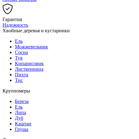
Гарантия
Надежность
Хвойные деревья и кустарники
Ель
Можжевельник
Сосна
Туя
Кипарисовик
Лиственница
Пихта
Тис
Крупномеры
Береза
Ель
Липа
Дуб
Каштан
Груша