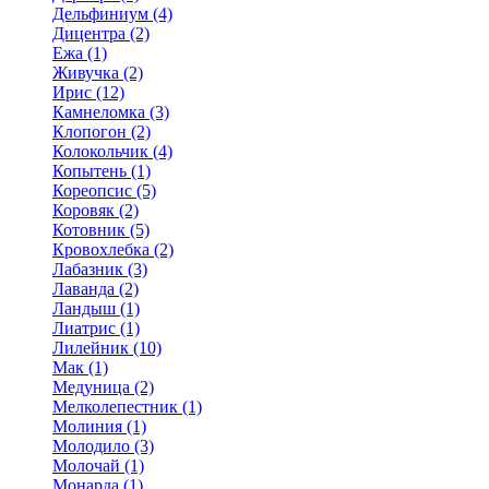
Дельфиниум (4)
Дицентра (2)
Ежа (1)
Живучка (2)
Ирис (12)
Камнеломка (3)
Клопогон (2)
Колокольчик (4)
Копытень (1)
Кореопсис (5)
Коровяк (2)
Котовник (5)
Кровохлебка (2)
Лабазник (3)
Лаванда (2)
Ландыш (1)
Лиатрис (1)
Лилейник (10)
Мак (1)
Медуница (2)
Мелколепестник (1)
Молиния (1)
Молодило (3)
Молочай (1)
Монарда (1)