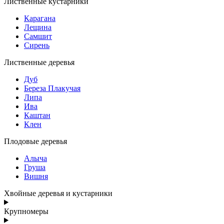
Лиственные кустарники
Карагана
Лещина
Самшит
Сирень
Лиственные деревья
Дуб
Береза Плакучая
Липа
Ива
Каштан
Клен
Плодовые деревья
Алыча
Груша
Вишня
Хвойные деревья и кустарники
Крупномеры