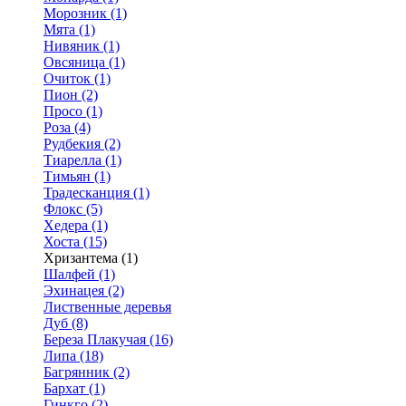
Морозник (1)
Мята (1)
Нивяник (1)
Овсяница (1)
Очиток (1)
Пион (2)
Просо (1)
Роза (4)
Рудбекия (2)
Тиарелла (1)
Тимьян (1)
Традесканция (1)
Флокс (5)
Хедера (1)
Хоста (15)
Хризантема (1)
Шалфей (1)
Эхинацея (2)
Лиственные деревья
Дуб (8)
Береза Плакучая (16)
Липа (18)
Багрянник (2)
Бархат (1)
Гинкго (2)