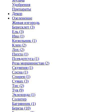
Мульча
Удобрения
Препараты
Декор
Озеленение
Живая изгородь
Бересклет (3)
Ель (3)
Ива (1)
Кизильник (1)
Клен (2)
Лох (2)
Пихта (1)
Псевдотсуга (1)
Роза морщинистая (2)
Скумпия (1)
Сосна (1)
Спирея (1)
Сумах (3)
Тис (2)
Туя (9)
Экзохорда (1)
Солитер
Багрянник (1)
Береза (10)