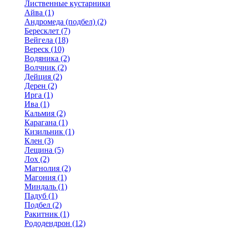
Лиственные кустарники
Айва (1)
Андромеда (подбел) (2)
Бересклет (7)
Вейгела (18)
Вереск (10)
Водяника (2)
Волчник (2)
Дейция (2)
Дерен (2)
Ирга (1)
Ива (1)
Кальмия (2)
Карагана (1)
Кизильник (1)
Клен (3)
Лещина (5)
Лох (2)
Магнолия (2)
Магония (1)
Миндаль (1)
Падуб (1)
Подбел (2)
Ракитник (1)
Рододендрон (12)