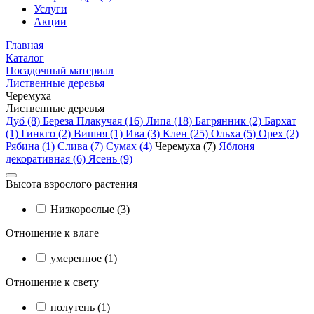
Услуги
Акции
Главная
Каталог
Посадочный материал
Лиственные деревья
Черемуха
Лиственные деревья
Дуб (8)
Береза Плакучая (16)
Липа (18)
Багрянник (2)
Бархат
(1)
Гинкго (2)
Вишня (1)
Ива (3)
Клен (25)
Ольха (5)
Орех (2)
Рябина (1)
Слива (7)
Сумах (4)
Черемуха (7)
Яблоня
декоративная (6)
Ясень (9)
Высота взрослого растения
Низкорослые (3)
Отношение к влаге
умеренное (1)
Отношение к свету
полутень (1)