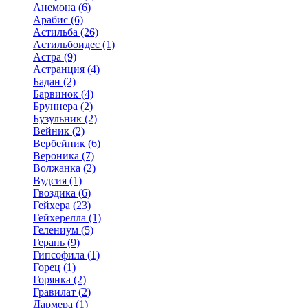
Анемона (6)
Арабис (6)
Астильба (26)
Астильбоидес (1)
Астра (9)
Астранция (4)
Бадан (2)
Барвинок (4)
Бруннера (2)
Бузульник (2)
Вейник (2)
Вербейник (6)
Вероника (7)
Волжанка (2)
Вудсия (1)
Гвоздика (6)
Гейхера (23)
Гейхерелла (1)
Гелениум (5)
Герань (9)
Гипсофила (1)
Горец (1)
Горянка (2)
Гравилат (2)
Дармера (1)