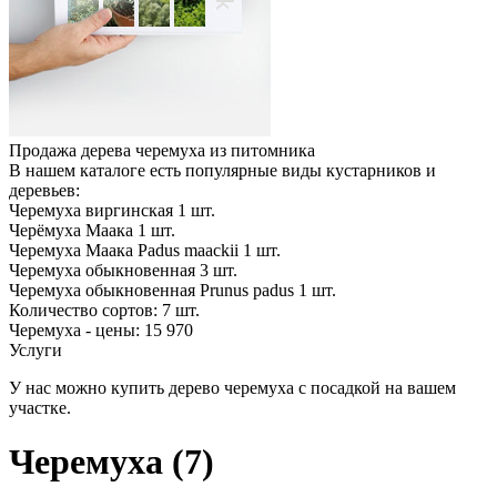
Продажа дерева черемуха из питомника
В нашем каталоге есть популярные виды кустарников и
деревьев:
Черемуха виргинская
1
шт.
Черёмуха Маака
1
шт.
Черемуха Маака Padus maackii
1
шт.
Черемуха обыкновенная
3
шт.
Черемуха обыкновенная Prunus padus
1
шт.
Количество сортов:
7
шт.
Черемуха - цены: 15 970
Услуги
У нас можно купить дерево черемуха с посадкой на вашем
участке.
Черемуха (7)