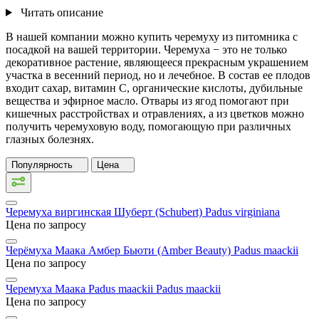
Читать описание
В нашей компании можно купить черемуху из питомника с
посадкой на вашей территории. Черемуха − это не только
декоративное растение, являющееся прекрасным украшением
участка в весенний период, но и лечебное. В состав ее плодов
входит сахар, витамин C, органические кислоты, дубильные
вещества и эфирное масло. Отвары из ягод помогают при
кишечных расстройствах и отравлениях, а из цветков можно
получить черемуховую воду, помогающую при различных
глазных болезнях.
Популярность
Цена
Черемуха виргинская Шуберт (Schubert)
Padus virginiana
Цена по запросу
Черёмуха Маака Амбер Бьюти (Amber Beauty)
Padus maackii
Цена по запросу
Черемуха Маака Padus maackii
Padus maackii
Цена по запросу