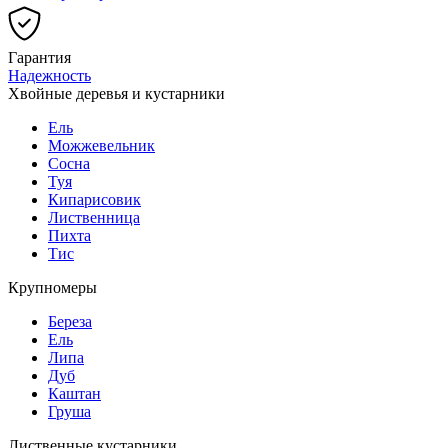
Гарантия
Надежность
Хвойные деревья и кустарники
Ель
Можжевельник
Сосна
Туя
Кипарисовик
Лиственница
Пихта
Тис
Крупномеры
Береза
Ель
Липа
Дуб
Каштан
Груша
Лиственные кустарники