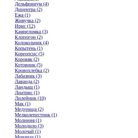
Дельфиниум (4)
Дицентра (2)
Ежа (1)
Живучка (2)
Ирис (12)
Камнеломка (3)
Клопогон (2)
Колокольчик (4)
Копытень (1)
Кореопсис (5)
Коровяк (2)
Котовник (5)
Кровохлебка (2)
Лабазник (3)
Лаванда (2)
Ландыш (1)
Лиатрис (1)
Лилейник (10)
Мак (1)
Медуница (2)
Мелколепестник (1)
Молиния (1)
Молодило (3)
Молочай (1)
Монарда (1)