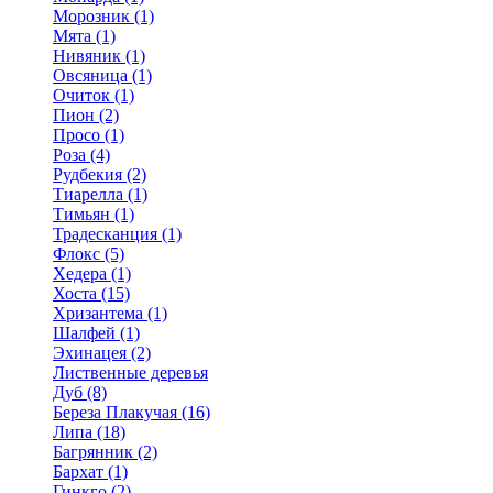
Морозник (1)
Мята (1)
Нивяник (1)
Овсяница (1)
Очиток (1)
Пион (2)
Просо (1)
Роза (4)
Рудбекия (2)
Тиарелла (1)
Тимьян (1)
Традесканция (1)
Флокс (5)
Хедера (1)
Хоста (15)
Хризантема (1)
Шалфей (1)
Эхинацея (2)
Лиственные деревья
Дуб (8)
Береза Плакучая (16)
Липа (18)
Багрянник (2)
Бархат (1)
Гинкго (2)