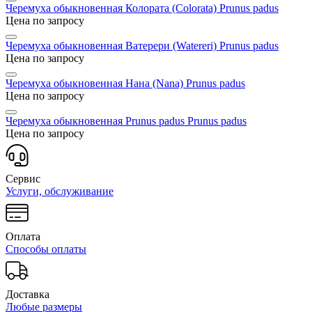
Черемуха обыкновенная Колората (Colorata)
Prunus padus
Цена по запросу
Черемуха обыкновенная Ватерери (Watereri)
Prunus padus
Цена по запросу
Черемуха обыкновенная Нана (Nana)
Prunus padus
Цена по запросу
Черемуха обыкновенная Prunus padus
Prunus padus
Цена по запросу
Сервис
Услуги, обслуживание
Оплата
Способы оплаты
Доставка
Любые размеры