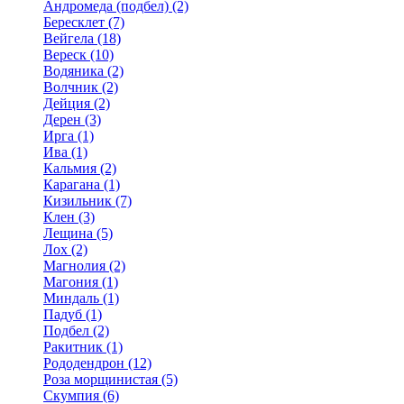
Андромеда (подбел) (2)
Бересклет (7)
Вейгела (18)
Вереск (10)
Водяника (2)
Волчник (2)
Дейция (2)
Дерен (3)
Ирга (1)
Ива (1)
Кальмия (2)
Карагана (1)
Кизильник (7)
Клен (3)
Лещина (5)
Лох (2)
Магнолия (2)
Магония (1)
Миндаль (1)
Падуб (1)
Подбел (2)
Ракитник (1)
Рододендрон (12)
Роза морщинистая (5)
Скумпия (6)