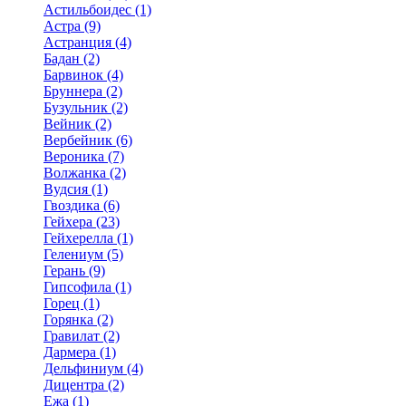
Астильбоидес (1)
Астра (9)
Астранция (4)
Бадан (2)
Барвинок (4)
Бруннера (2)
Бузульник (2)
Вейник (2)
Вербейник (6)
Вероника (7)
Волжанка (2)
Вудсия (1)
Гвоздика (6)
Гейхера (23)
Гейхерелла (1)
Гелениум (5)
Герань (9)
Гипсофила (1)
Горец (1)
Горянка (2)
Гравилат (2)
Дармера (1)
Дельфиниум (4)
Дицентра (2)
Ежа (1)