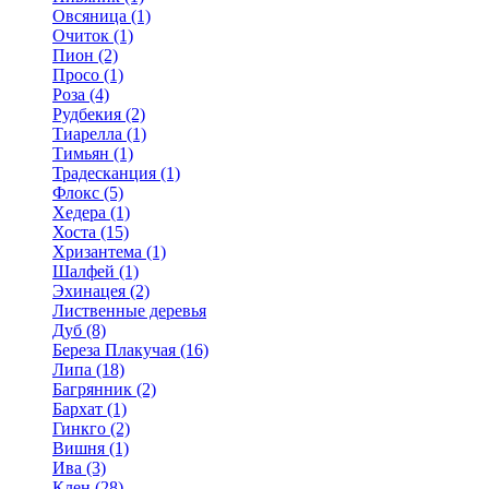
Овсяница (1)
Очиток (1)
Пион (2)
Просо (1)
Роза (4)
Рудбекия (2)
Тиарелла (1)
Тимьян (1)
Традесканция (1)
Флокс (5)
Хедера (1)
Хоста (15)
Хризантема (1)
Шалфей (1)
Эхинацея (2)
Лиственные деревья
Дуб (8)
Береза Плакучая (16)
Липа (18)
Багрянник (2)
Бархат (1)
Гинкго (2)
Вишня (1)
Ива (3)
Клен (28)