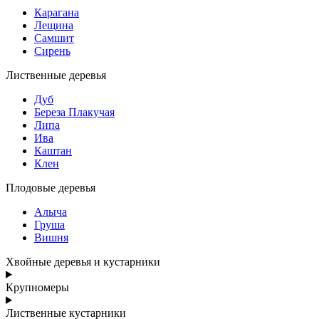
Карагана
Лещина
Самшит
Сирень
Лиственные деревья
Дуб
Береза Плакучая
Липа
Ива
Каштан
Клен
Плодовые деревья
Алыча
Груша
Вишня
Хвойные деревья и кустарники
Крупномеры
Лиственные кустарники