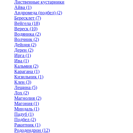
Лиственные кустарники
Айва (1)
Андромеда (подбел) (2)
Бересклет (7)
Вейгела (18)
Вереск (10)
Водяника (2)
Волчник (2)
Дейция (2)
Дерен (2)
Ирга (1)
Ива (1)
Кальмия (2)
Карагана (1)
Кизильник (1)
Клен (3)
Лещина (5)
Лох (2)
Магнолия (2)
Магония (1)
Миндаль (1)
Падуб (1)
Подбел (2)
Ракитник (1)
Рододендрон (12)