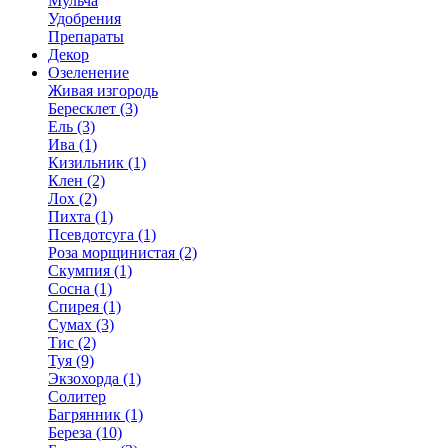
Мульча
Удобрения
Препараты
Декор
Озеленение
Живая изгородь
Бересклет (3)
Ель (3)
Ива (1)
Кизильник (1)
Клен (2)
Лох (2)
Пихта (1)
Псевдотсуга (1)
Роза морщинистая (2)
Скумпия (1)
Сосна (1)
Спирея (1)
Сумах (3)
Тис (2)
Туя (9)
Экзохорда (1)
Солитер
Багрянник (1)
Береза (10)