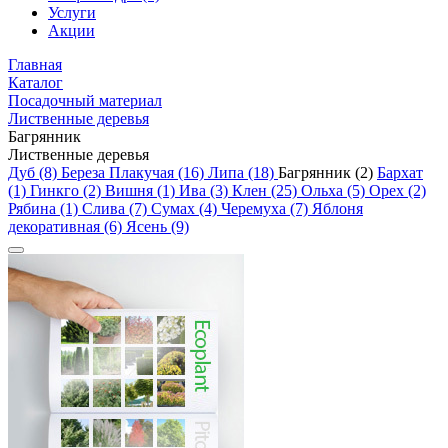
Услуги
Акции
Главная
Каталог
Посадочный материал
Лиственные деревья
Багрянник
Лиственные деревья
Дуб (8)
Береза Плакучая (16)
Липа (18)
Багрянник (2)
Бархат
(1)
Гинкго (2)
Вишня (1)
Ива (3)
Клен (25)
Ольха (5)
Орех (2)
Рябина (1)
Слива (7)
Сумах (4)
Черемуха (7)
Яблоня
декоративная (6)
Ясень (9)