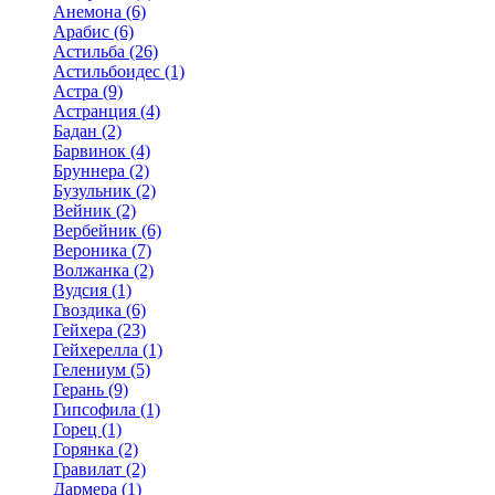
Анемона (6)
Арабис (6)
Астильба (26)
Астильбоидес (1)
Астра (9)
Астранция (4)
Бадан (2)
Барвинок (4)
Бруннера (2)
Бузульник (2)
Вейник (2)
Вербейник (6)
Вероника (7)
Волжанка (2)
Вудсия (1)
Гвоздика (6)
Гейхера (23)
Гейхерелла (1)
Гелениум (5)
Герань (9)
Гипсофила (1)
Горец (1)
Горянка (2)
Гравилат (2)
Дармера (1)