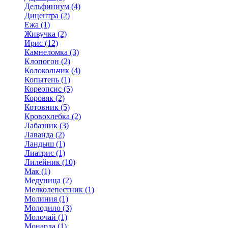
Дельфиниум (4)
Дицентра (2)
Ежа (1)
Живучка (2)
Ирис (12)
Камнеломка (3)
Клопогон (2)
Колокольчик (4)
Копытень (1)
Кореопсис (5)
Коровяк (2)
Котовник (5)
Кровохлебка (2)
Лабазник (3)
Лаванда (2)
Ландыш (1)
Лиатрис (1)
Лилейник (10)
Мак (1)
Медуница (2)
Мелколепестник (1)
Молиния (1)
Молодило (3)
Молочай (1)
Монарда (1)