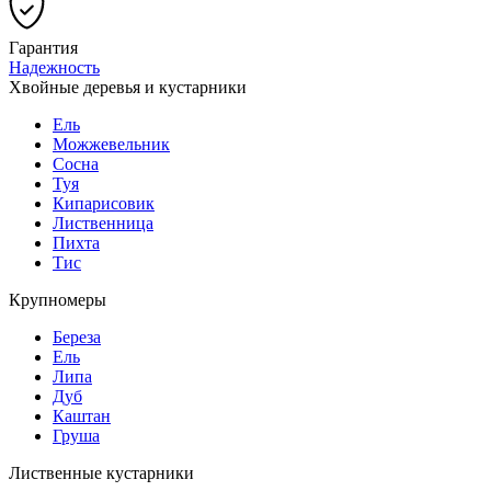
Гарантия
Надежность
Хвойные деревья и кустарники
Ель
Можжевельник
Сосна
Туя
Кипарисовик
Лиственница
Пихта
Тис
Крупномеры
Береза
Ель
Липа
Дуб
Каштан
Груша
Лиственные кустарники