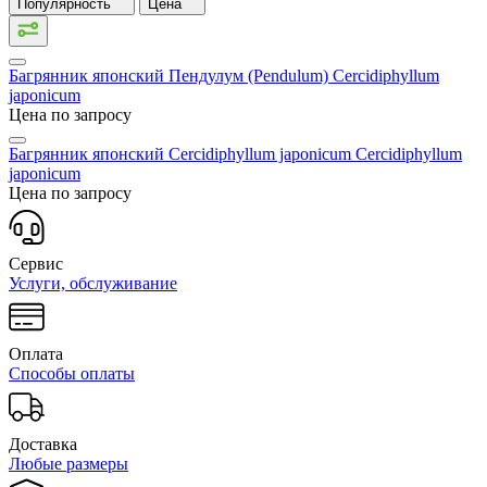
Популярность
Цена
Багрянник японский Пендулум (Pendulum)
Cercidiphyllum
japonicum
Цена по запросу
Багрянник японский Cercidiphyllum japonicum
Cercidiphyllum
japonicum
Цена по запросу
Сервис
Услуги, обслуживание
Оплата
Способы оплаты
Доставка
Любые размеры