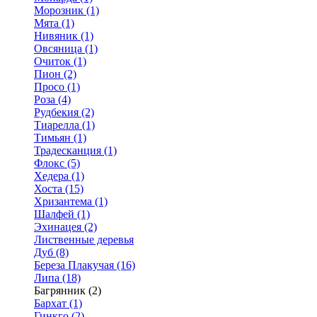
Морозник (1)
Мята (1)
Нивяник (1)
Овсяница (1)
Очиток (1)
Пион (2)
Просо (1)
Роза (4)
Рудбекия (2)
Тиарелла (1)
Тимьян (1)
Традесканция (1)
Флокс (5)
Хедера (1)
Хоста (15)
Хризантема (1)
Шалфей (1)
Эхинацея (2)
Лиственные деревья
Дуб (8)
Береза Плакучая (16)
Липа (18)
Багрянник (2)
Бархат (1)
Гинкго (2)