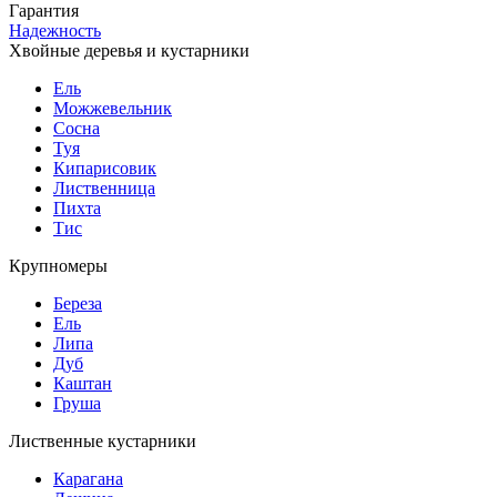
Гарантия
Надежность
Хвойные деревья и кустарники
Ель
Можжевельник
Сосна
Туя
Кипарисовик
Лиственница
Пихта
Тис
Крупномеры
Береза
Ель
Липа
Дуб
Каштан
Груша
Лиственные кустарники
Карагана