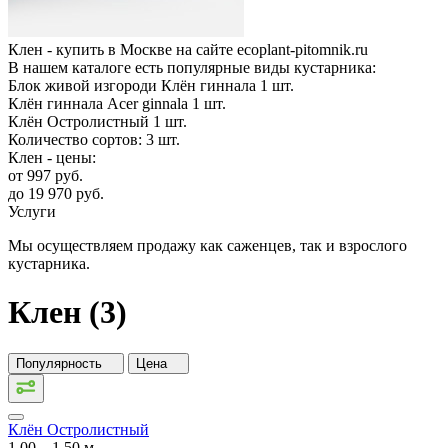
Клен - купить в Москве на сайте ecoplant-pitomnik.ru
В нашем каталоге есть популярные виды кустарника:
Блок живой изгороди Клён гиннала
1
шт.
Клён гиннала Acer ginnala
1
шт.
Клён Остролистный
1
шт.
Количество сортов:
3
шт.
Клен - цены:
от
997
руб.
до
19 970
руб.
Услуги
Мы осуществляем продажу как саженцев, так и взрослого
кустарника.
Клен (3)
Популярность
Цена
Клён Остролистный
1,00 ‒ 1,50 м