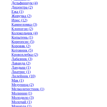
Дельфиниум (4)
Дицентра (2)
Ежа (1)
Живучка (2)
Ирис (12)
Камнеломка (3)
Клопогон (2)
Колокольчик (4)
Копытень (1)
Кореопсис (5)
Коровяк (2)
Котовник (5)
Кровохлебка (2)
Лабазник (3)
Лаванда (2)
Ландыш (1)
Лиатрис (1)
Лилейник (10)
Мак (1)
Медуница (2)
Мелколепестник (1)
Молиния (1)
Молодило (3)
Молочай (1)
Монарда (1)