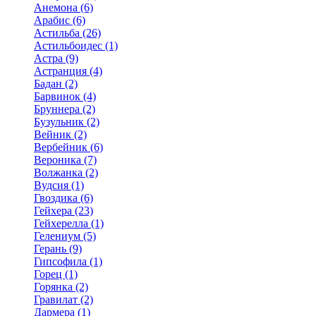
Анемона (6)
Арабис (6)
Астильба (26)
Астильбоидес (1)
Астра (9)
Астранция (4)
Бадан (2)
Барвинок (4)
Бруннера (2)
Бузульник (2)
Вейник (2)
Вербейник (6)
Вероника (7)
Волжанка (2)
Вудсия (1)
Гвоздика (6)
Гейхера (23)
Гейхерелла (1)
Гелениум (5)
Герань (9)
Гипсофила (1)
Горец (1)
Горянка (2)
Гравилат (2)
Дармера (1)