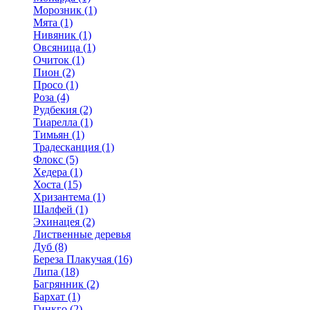
Морозник (1)
Мята (1)
Нивяник (1)
Овсяница (1)
Очиток (1)
Пион (2)
Просо (1)
Роза (4)
Рудбекия (2)
Тиарелла (1)
Тимьян (1)
Традесканция (1)
Флокс (5)
Хедера (1)
Хоста (15)
Хризантема (1)
Шалфей (1)
Эхинацея (2)
Лиственные деревья
Дуб (8)
Береза Плакучая (16)
Липа (18)
Багрянник (2)
Бархат (1)
Гинкго (2)