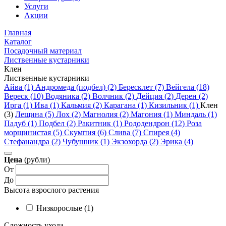
Услуги
Акции
Главная
Каталог
Посадочный материал
Лиственные кустарники
Клен
Лиственные кустарники
Айва (1)
Андромеда (подбел) (2)
Бересклет (7)
Вейгела (18)
Вереск (10)
Водяника (2)
Волчник (2)
Дейция (2)
Дерен (2)
Ирга (1)
Ива (1)
Кальмия (2)
Карагана (1)
Кизильник (1)
Клен
(3)
Лещина (5)
Лох (2)
Магнолия (2)
Магония (1)
Миндаль (1)
Падуб (1)
Подбел (2)
Ракитник (1)
Рододендрон (12)
Роза
морщинистая (5)
Скумпия (6)
Слива (7)
Спирея (4)
Стефанандра (2)
Чубушник (1)
Экзохорда (2)
Эрика (4)
Цена
(рубли)
От
До
Высота взрослого растения
Низкорослые (1)
Сложность ухода