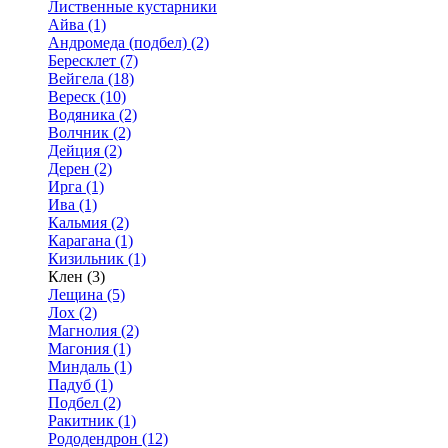
Лиственные кустарники
Айва (1)
Андромеда (подбел) (2)
Бересклет (7)
Вейгела (18)
Вереск (10)
Водяника (2)
Волчник (2)
Дейция (2)
Дерен (2)
Ирга (1)
Ива (1)
Кальмия (2)
Карагана (1)
Кизильник (1)
Клен (3)
Лещина (5)
Лох (2)
Магнолия (2)
Магония (1)
Миндаль (1)
Падуб (1)
Подбел (2)
Ракитник (1)
Рододендрон (12)