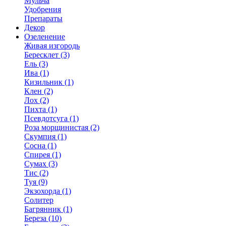
Мульча
Удобрения
Препараты
Декор
Озеленение
Живая изгородь
Бересклет (3)
Ель (3)
Ива (1)
Кизильник (1)
Клен (2)
Лох (2)
Пихта (1)
Псевдотсуга (1)
Роза морщинистая (2)
Скумпия (1)
Сосна (1)
Спирея (1)
Сумах (3)
Тис (2)
Туя (9)
Экзохорда (1)
Солитер
Багрянник (1)
Береза (10)