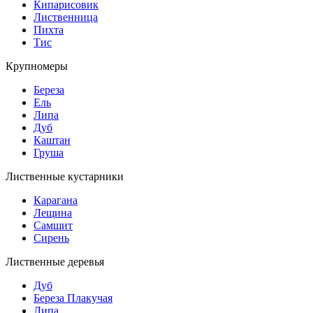
Кипарисовик
Лиственница
Пихта
Тис
Крупномеры
Береза
Ель
Липа
Дуб
Каштан
Груша
Лиственные кустарники
Карагана
Лещина
Самшит
Сирень
Лиственные деревья
Дуб
Береза Плакучая
Липа