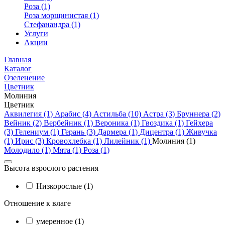
Роза (1)
Роза морщинистая (1)
Стефанандра (1)
Услуги
Акции
Главная
Каталог
Озеленение
Цветник
Молиния
Цветник
Аквилегия (1)
Арабис (4)
Астильба (10)
Астра (3)
Бруннера (2)
Вейник (2)
Вербейник (1)
Вероника (1)
Гвоздика (1)
Гейхера
(3)
Гелениум (1)
Герань (3)
Дармера (1)
Дицентра (1)
Живучка
(1)
Ирис (3)
Кровохлебка (1)
Лилейник (1)
Молиния (1)
Молодило (1)
Мята (1)
Роза (1)
Высота взрослого растения
Низкорослые (1)
Отношение к влаге
умеренное (1)