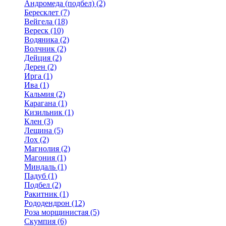
Андромеда (подбел) (2)
Бересклет (7)
Вейгела (18)
Вереск (10)
Водяника (2)
Волчник (2)
Дейция (2)
Дерен (2)
Ирга (1)
Ива (1)
Кальмия (2)
Карагана (1)
Кизильник (1)
Клен (3)
Лещина (5)
Лох (2)
Магнолия (2)
Магония (1)
Миндаль (1)
Падуб (1)
Подбел (2)
Ракитник (1)
Рододендрон (12)
Роза морщинистая (5)
Скумпия (6)