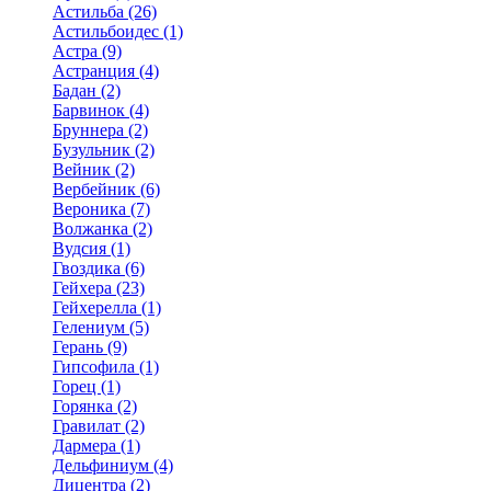
Астильба (26)
Астильбоидес (1)
Астра (9)
Астранция (4)
Бадан (2)
Барвинок (4)
Бруннера (2)
Бузульник (2)
Вейник (2)
Вербейник (6)
Вероника (7)
Волжанка (2)
Вудсия (1)
Гвоздика (6)
Гейхера (23)
Гейхерелла (1)
Гелениум (5)
Герань (9)
Гипсофила (1)
Горец (1)
Горянка (2)
Гравилат (2)
Дармера (1)
Дельфиниум (4)
Дицентра (2)