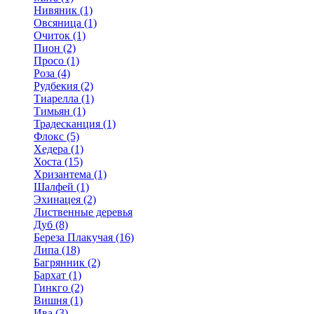
Нивяник (1)
Овсяница (1)
Очиток (1)
Пион (2)
Просо (1)
Роза (4)
Рудбекия (2)
Тиарелла (1)
Тимьян (1)
Традесканция (1)
Флокс (5)
Хедера (1)
Хоста (15)
Хризантема (1)
Шалфей (1)
Эхинацея (2)
Лиственные деревья
Дуб (8)
Береза Плакучая (16)
Липа (18)
Багрянник (2)
Бархат (1)
Гинкго (2)
Вишня (1)
Ива (3)