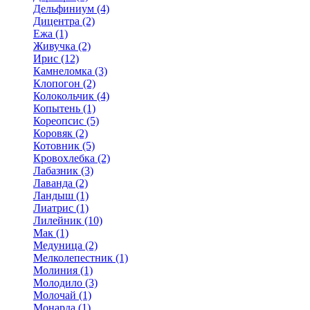
Дельфиниум (4)
Дицентра (2)
Ежа (1)
Живучка (2)
Ирис (12)
Камнеломка (3)
Клопогон (2)
Колокольчик (4)
Копытень (1)
Кореопсис (5)
Коровяк (2)
Котовник (5)
Кровохлебка (2)
Лабазник (3)
Лаванда (2)
Ландыш (1)
Лиатрис (1)
Лилейник (10)
Мак (1)
Медуница (2)
Мелколепестник (1)
Молиния (1)
Молодило (3)
Молочай (1)
Монарда (1)