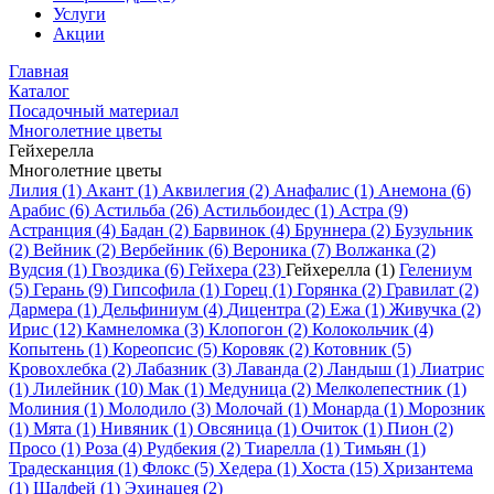
Услуги
Акции
Главная
Каталог
Посадочный материал
Многолетние цветы
Гейхерелла
Многолетние цветы
Лилия (1)
Акант (1)
Аквилегия (2)
Анафалис (1)
Анемона (6)
Арабис (6)
Астильба (26)
Астильбоидес (1)
Астра (9)
Астранция (4)
Бадан (2)
Барвинок (4)
Бруннера (2)
Бузульник
(2)
Вейник (2)
Вербейник (6)
Вероника (7)
Волжанка (2)
Вудсия (1)
Гвоздика (6)
Гейхера (23)
Гейхерелла (1)
Гелениум
(5)
Герань (9)
Гипсофила (1)
Горец (1)
Горянка (2)
Гравилат (2)
Дармера (1)
Дельфиниум (4)
Дицентра (2)
Ежа (1)
Живучка (2)
Ирис (12)
Камнеломка (3)
Клопогон (2)
Колокольчик (4)
Копытень (1)
Кореопсис (5)
Коровяк (2)
Котовник (5)
Кровохлебка (2)
Лабазник (3)
Лаванда (2)
Ландыш (1)
Лиатрис
(1)
Лилейник (10)
Мак (1)
Медуница (2)
Мелколепестник (1)
Молиния (1)
Молодило (3)
Молочай (1)
Монарда (1)
Морозник
(1)
Мята (1)
Нивяник (1)
Овсяница (1)
Очиток (1)
Пион (2)
Просо (1)
Роза (4)
Рудбекия (2)
Тиарелла (1)
Тимьян (1)
Традесканция (1)
Флокс (5)
Хедера (1)
Хоста (15)
Хризантема
(1)
Шалфей (1)
Эхинацея (2)