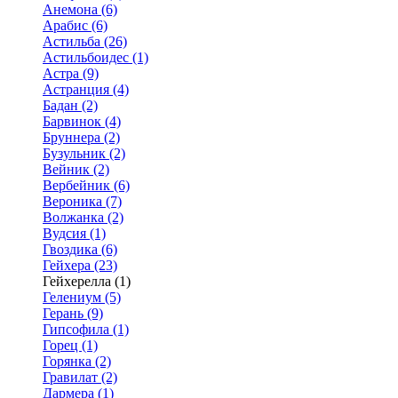
Анемона (6)
Арабис (6)
Астильба (26)
Астильбоидес (1)
Астра (9)
Астранция (4)
Бадан (2)
Барвинок (4)
Бруннера (2)
Бузульник (2)
Вейник (2)
Вербейник (6)
Вероника (7)
Волжанка (2)
Вудсия (1)
Гвоздика (6)
Гейхера (23)
Гейхерелла (1)
Гелениум (5)
Герань (9)
Гипсофила (1)
Горец (1)
Горянка (2)
Гравилат (2)
Дармера (1)