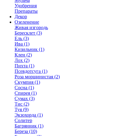
Мульча
Удобрения
Препараты
Декор
Озеленение
Живая изгородь
Бересклет (3)
Ель (3)
Ива (1)
Кизильник (1)
Клен (2)
Лох (2)
Пихта (1)
Псевдотсуга (1)
Роза морщинистая (2)
Скумпия (1)
Сосна (1)
Спирея (1)
Сумах (3)
Тис (2)
Туя (9)
Экзохорда (1)
Солитер
Багрянник (1)
Береза (10)