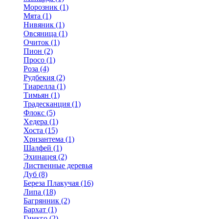
Морозник (1)
Мята (1)
Нивяник (1)
Овсяница (1)
Очиток (1)
Пион (2)
Просо (1)
Роза (4)
Рудбекия (2)
Тиарелла (1)
Тимьян (1)
Традесканция (1)
Флокс (5)
Хедера (1)
Хоста (15)
Хризантема (1)
Шалфей (1)
Эхинацея (2)
Лиственные деревья
Дуб (8)
Береза Плакучая (16)
Липа (18)
Багрянник (2)
Бархат (1)
Гинкго (2)