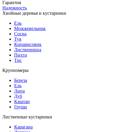
Гарантия
Надежность
Хвойные деревья и кустарники
Ель
Можжевельник
Сосна
Туя
Кипарисовик
Лиственница
Пихта
Тис
Крупномеры
Береза
Ель
Липа
Дуб
Каштан
Груша
Лиственные кустарники
Карагана