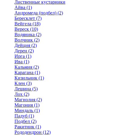
Лиственные кустарники
Айва (1)
Андромеда (подбел) (2)
Бересклет (7)
Вейгела (18)
Вереск (10)
Водяника (2)
Волчник (2)
Дейция (2)
Дерен (2)
Ирга (1)
Ива (1)
Кальмия (2)
Карагана (1)
Кизильник (1)
Клен (3)
Лещина (5)
Лох (2)
Магнолия (2)
Магония (1)
Миндаль (1)
Падуб (1)
Подбел (2)
Ракитник (1)
Рододендрон (12)