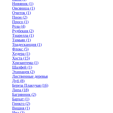
Нивяник (1)
Овсяница (1)
Очиток (1)
Пион (2)
Просо (1)
Роза (4)
Рудбекия (2)
Тиарелла (1)
Тимьян (1)
Традесканция (1)
Флокс (5)
Хедера (1)
Хоста (15)
Хризантема (1)
Шалфей (1)
Эхинацея (2)
Лиственные деревья
Дуб (8)
Береза Плакучая (16)
Липа (18)
Багрянник (2)
Бархат (1)
Гинкго (2)
Вишня (1)
Ива (3)