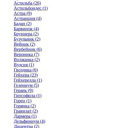
Астильба (26)
Астильбоидес (1)
Астра (9)
Астранция (4)
Бадан (2)
Барвинок (4)
Бруннера (2)
Бузульник (2)
Вейник (2)
Вербейник (6)
Вероника (7)
Волжанка (2)
Вудсия (1)
Гвоздика (6)
Гейхера (23)
Гейхерелла (1)
Гелениум (5)
Герань (9)
Гипсофила (1)
Горец (1)
Горянка (2)
Гравилат (2)
Дармера (1)
Дельфиниум (4)
Дицентра (2)