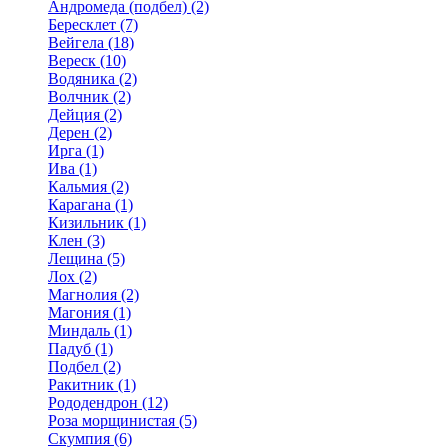
Андромеда (подбел) (2)
Бересклет (7)
Вейгела (18)
Вереск (10)
Водяника (2)
Волчник (2)
Дейция (2)
Дерен (2)
Ирга (1)
Ива (1)
Кальмия (2)
Карагана (1)
Кизильник (1)
Клен (3)
Лещина (5)
Лох (2)
Магнолия (2)
Магония (1)
Миндаль (1)
Падуб (1)
Подбел (2)
Ракитник (1)
Рододендрон (12)
Роза морщинистая (5)
Скумпия (6)