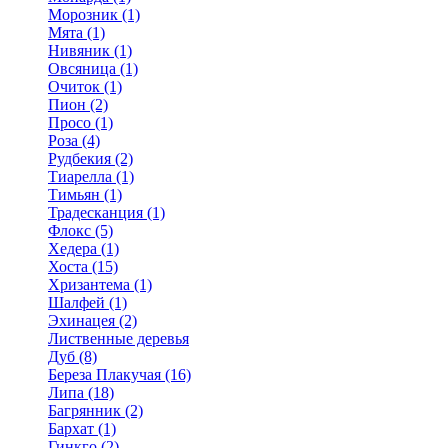
Морозник (1)
Мята (1)
Нивяник (1)
Овсяница (1)
Очиток (1)
Пион (2)
Просо (1)
Роза (4)
Рудбекия (2)
Тиарелла (1)
Тимьян (1)
Традесканция (1)
Флокс (5)
Хедера (1)
Хоста (15)
Хризантема (1)
Шалфей (1)
Эхинацея (2)
Лиственные деревья
Дуб (8)
Береза Плакучая (16)
Липа (18)
Багрянник (2)
Бархат (1)
Гинкго (2)