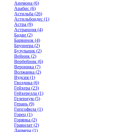
Анемона (6)
Арабис (6)
Астильба (26)
Астильбоидес (1)
Астра (9)
Астранция (4)
Бадан (2)
Барвинок (4)
Бруннера (2)
Бузульник (2)
Вейник (2)
Вербейник (6)
Вероника (7)
Волжанка (2)
Вудсия (1)
Гвоздика (6)
Гейхера (23)
Гейхерелла (1)
Гелениум (5)
Герань (9)
Гипсофила (1)
Горец (1)
Горянка (2)
Гравилат (2)
Дармера (1)