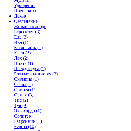
Мульча
Удобрения
Препараты
Декор
Озеленение
Живая изгородь
Бересклет (3)
Ель (3)
Ива (1)
Кизильник (1)
Клен (2)
Лох (2)
Пихта (1)
Псевдотсуга (1)
Роза морщинистая (2)
Скумпия (1)
Сосна (1)
Спирея (1)
Сумах (3)
Тис (2)
Туя (9)
Экзохорда (1)
Солитер
Багрянник (1)
Береза (10)