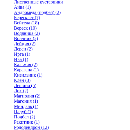
Лиственные кустарники
Айва (1)
Андромеда (подбел) (2)
Бересклет (7)
Вейгела (18)
Вереск (10)
Водяника (2)
Волчник (2)
Дейция (2)
Дерен (2)
Ирга (1)
Ива (1)
Кальмия (2)
Карагана (1)
Кизильник (1)
Клен (3)
Лещина (5)
Лох (2)
Магнолия (2)
Магония (1)
Миндаль (1)
Падуб (1)
Подбел (2)
Ракитник (1)
Рододендрон (12)