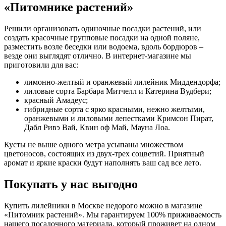
«Питомнике растений»
Решили организовать одиночные посадки растений, или
создать красочные групповые посадки на одной поляне,
разместить возле беседки или водоема, вдоль бордюров –
везде они выглядят отлично. В интернет-магазине мы
приготовили для вас:
лимонно-желтый и оранжевый лилейник Миддендорфа;
лиловые сорта Барбара Митчелл и Катерина Вудбери;
красный Амадеус;
гибридные сорта с ярко красными, нежно желтыми,
оранжевыми и лиловыми лепестками Кримсон Пират,
Дабл Ривэ Вай, Квин оф Май, Мауна Лоа.
Кусты не выше одного метра усыпаны множеством
цветоносов, состоящих из двух-трех соцветий. Приятный
аромат и яркие краски будут наполнять ваш сад все лето.
Покупать у нас выгодно
Купить лилейники в Москве недорого можно в магазине
«Питомник растений». Мы гарантируем 100% приживаемость
нашего посадочного материала, который проживет на одном