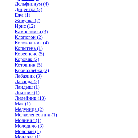
Дельфиниум (4)
Дицентра (2)
Ежа (1)
Живучка (2)
Ирис (12)
Камнеломка (3)
Клопогон (2)
Колокольчик (4)
Копытень (1)
Кореопсис (5)
Коровяк (2)
Котовник (5)
Кровохлебка (2)
Лабазник (3)
Лаванда (2)
Ландыш (1)
Лиатрис (1)
Лилейник (10)
Мак (1)
Медуница (2)
Мелколепестник (1)
Молиния (1)
Молодило (3)
Молочай (1)
Монарда (1)