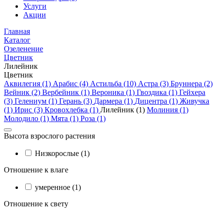
Услуги
Акции
Главная
Каталог
Озеленение
Цветник
Лилейник
Цветник
Аквилегия (1)
Арабис (4)
Астильба (10)
Астра (3)
Бруннера (2)
Вейник (2)
Вербейник (1)
Вероника (1)
Гвоздика (1)
Гейхера
(3)
Гелениум (1)
Герань (3)
Дармера (1)
Дицентра (1)
Живучка
(1)
Ирис (3)
Кровохлебка (1)
Лилейник (1)
Молиния (1)
Молодило (1)
Мята (1)
Роза (1)
Высота взрослого растения
Низкорослые (1)
Отношение к влаге
умеренное (1)
Отношение к свету