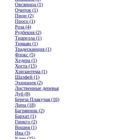
Овсяница (1)
Очиток (1)
Пион (2)
Просо (1)
Роза (4)
Рудбекия (2)
Тиарелла (1)
Тимьян (1)
Традесканция (1)
Флокс (5)
Хедера (1)
Хоста (15)
Хризантема (1)
Шалфей (1)
Эхинацея (2)
Лиственные деревья
Дуб (8)
Береза Плакучая (16)
Липа (18)
Багрянник (2)
Бархат (1)
Гинкго (2)
Вишня (1)
Ива (3)
Клен (25)