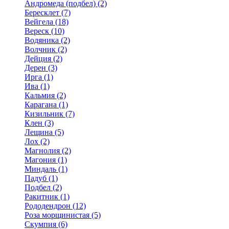
Андромеда (подбел) (2)
Бересклет (7)
Вейгела (18)
Вереск (10)
Водяника (2)
Волчник (2)
Дейция (2)
Дерен (3)
Ирга (1)
Ива (1)
Кальмия (2)
Карагана (1)
Кизильник (7)
Клен (3)
Лещина (5)
Лох (2)
Магнолия (2)
Магония (1)
Миндаль (1)
Падуб (1)
Подбел (2)
Ракитник (1)
Рододендрон (12)
Роза морщинистая (5)
Скумпия (6)