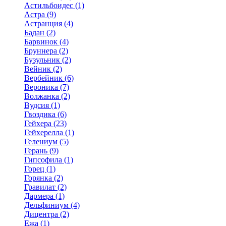
Астильбоидес (1)
Астра (9)
Астранция (4)
Бадан (2)
Барвинок (4)
Бруннера (2)
Бузульник (2)
Вейник (2)
Вербейник (6)
Вероника (7)
Волжанка (2)
Вудсия (1)
Гвоздика (6)
Гейхера (23)
Гейхерелла (1)
Гелениум (5)
Герань (9)
Гипсофила (1)
Горец (1)
Горянка (2)
Гравилат (2)
Дармера (1)
Дельфиниум (4)
Дицентра (2)
Ежа (1)