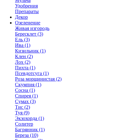
Мульча
Удобрения
Препараты
Декор
Озеленение
Живая изгородь
Бересклет (3)
Ель (3)
Ива (1)
Кизильник (1)
Клен (2)
Лох (2)
Пихта (1)
Псевдотсуга (1)
Роза морщинистая (2)
Скумпия (1)
Сосна (1)
Спирея (1)
Сумах (3)
Тис (2)
Туя (9)
Экзохорда (1)
Солитер
Багрянник (1)
Береза (10)