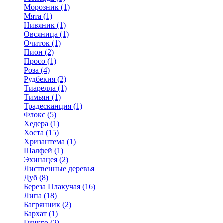
Морозник (1)
Мята (1)
Нивяник (1)
Овсяница (1)
Очиток (1)
Пион (2)
Просо (1)
Роза (4)
Рудбекия (2)
Тиарелла (1)
Тимьян (1)
Традесканция (1)
Флокс (5)
Хедера (1)
Хоста (15)
Хризантема (1)
Шалфей (1)
Эхинацея (2)
Лиственные деревья
Дуб (8)
Береза Плакучая (16)
Липа (18)
Багрянник (2)
Бархат (1)
Гинкго (2)