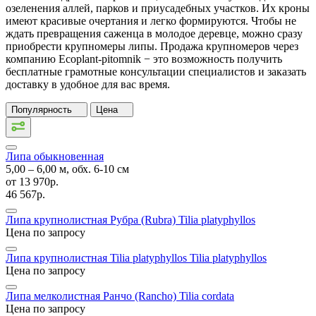
озеленения аллей, парков и приусадебных участков. Их кроны
имеют красивые очертания и легко формируются. Чтобы не
ждать превращения саженца в молодое деревце, можно сразу
приобрести крупномеры липы. Продажа крупномеров через
компанию Ecoplant-pitomnik − это возможность получить
бесплатные грамотные консультации специалистов и заказать
доставку в удобное для вас время.
Популярность
Цена
Липа обыкновенная
5,00 ‒ 6,00 м, обх. 6-10 см
от
13 970р.
46 567р.
Липа крупнолистная Рубра (Rubra)
Tilia platyphyllos
Цена по запросу
Липа крупнолистная Tilia platyphyllos
Tilia platyphyllos
Цена по запросу
Липа мелколистная Ранчо (Rancho)
Tilia cordata
Цена по запросу