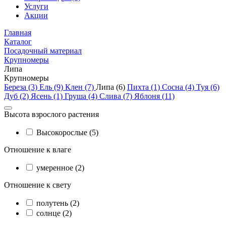
Услуги
Акции
Главная
Каталог
Посадочный материал
Крупномеры
Липа
Крупномеры
Береза (3)
Ель (9)
Клен (7)
Липа (6)
Пихта (1)
Сосна (4)
Туя (6)
Дуб (2)
Ясень (1)
Груша (4)
Слива (7)
Яблоня (11)
Высота взрослого растения
Высокорослые (5)
Отношение к влаге
умеренное (2)
Отношение к свету
полутень (2)
солнце (2)