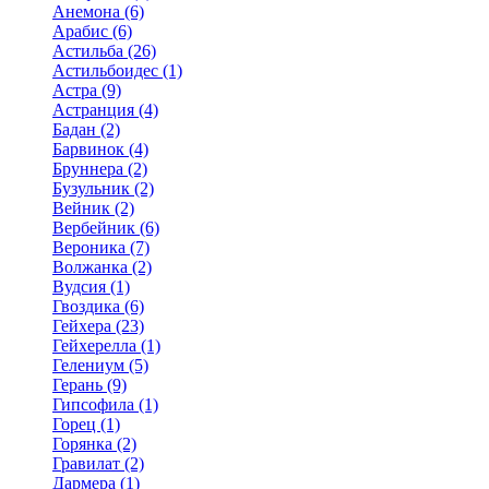
Анемона (6)
Арабис (6)
Астильба (26)
Астильбоидес (1)
Астра (9)
Астранция (4)
Бадан (2)
Барвинок (4)
Бруннера (2)
Бузульник (2)
Вейник (2)
Вербейник (6)
Вероника (7)
Волжанка (2)
Вудсия (1)
Гвоздика (6)
Гейхера (23)
Гейхерелла (1)
Гелениум (5)
Герань (9)
Гипсофила (1)
Горец (1)
Горянка (2)
Гравилат (2)
Дармера (1)