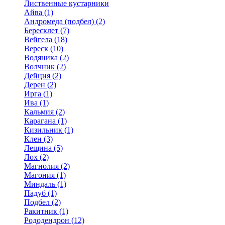
Лиственные кустарники
Айва (1)
Андромеда (подбел) (2)
Бересклет (7)
Вейгела (18)
Вереск (10)
Водяника (2)
Волчник (2)
Дейция (2)
Дерен (2)
Ирга (1)
Ива (1)
Кальмия (2)
Карагана (1)
Кизильник (1)
Клен (3)
Лещина (5)
Лох (2)
Магнолия (2)
Магония (1)
Миндаль (1)
Падуб (1)
Подбел (2)
Ракитник (1)
Рододендрон (12)