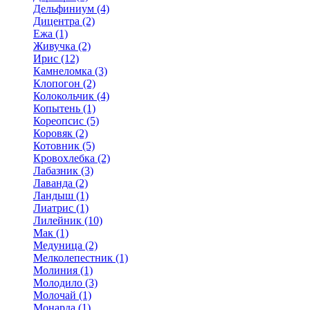
Дельфиниум (4)
Дицентра (2)
Ежа (1)
Живучка (2)
Ирис (12)
Камнеломка (3)
Клопогон (2)
Колокольчик (4)
Копытень (1)
Кореопсис (5)
Коровяк (2)
Котовник (5)
Кровохлебка (2)
Лабазник (3)
Лаванда (2)
Ландыш (1)
Лиатрис (1)
Лилейник (10)
Мак (1)
Медуница (2)
Мелколепестник (1)
Молиния (1)
Молодило (3)
Молочай (1)
Монарда (1)