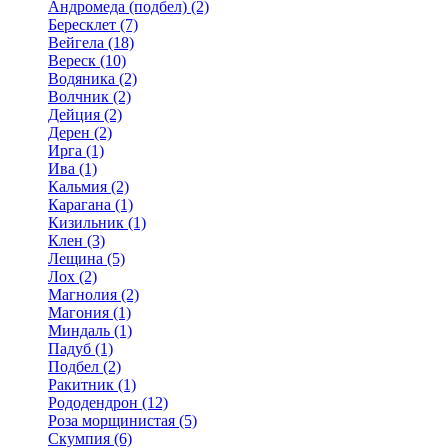
Андромеда (подбел) (2)
Бересклет (7)
Вейгела (18)
Вереск (10)
Водяника (2)
Волчник (2)
Дейция (2)
Дерен (2)
Ирга (1)
Ива (1)
Кальмия (2)
Карагана (1)
Кизильник (1)
Клен (3)
Лещина (5)
Лох (2)
Магнолия (2)
Магония (1)
Миндаль (1)
Падуб (1)
Подбел (2)
Ракитник (1)
Рододендрон (12)
Роза морщинистая (5)
Скумпия (6)