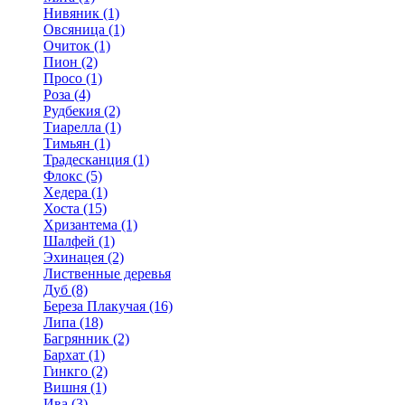
Нивяник (1)
Овсяница (1)
Очиток (1)
Пион (2)
Просо (1)
Роза (4)
Рудбекия (2)
Тиарелла (1)
Тимьян (1)
Традесканция (1)
Флокс (5)
Хедера (1)
Хоста (15)
Хризантема (1)
Шалфей (1)
Эхинацея (2)
Лиственные деревья
Дуб (8)
Береза Плакучая (16)
Липа (18)
Багрянник (2)
Бархат (1)
Гинкго (2)
Вишня (1)
Ива (3)