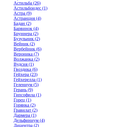
Астильба (26)
Астильбоидес (1)
Астра (9)
Астранция (4)
Бадан (2)
Барвинок (4)
Бруннера (2)
Бузульник (2)
Вейник (2)
Вербейник (6)
Вероника (7)
Волжанка (2)
Вудсия (1)
Гвоздика (6)
Гейхера (23)
Гейхерелла (1)
Гелениум (5)
Герань (9)
Гипсофила (1)
Горец (1)
Горянка (2)
Гравилат (2)
Дармера (1)
Дельфиниум (4)
Дицентра (2)