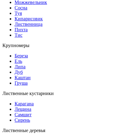
Можжевельник
Сосна
Туя
Кипарисовик
Лиственница
Пихта
Тис
Крупномеры
Береза
Ель
Липа
Дуб
Каштан
Груша
Лиственные кустарники
Карагана
Лещина
Самшит
Сирень
Лиственные деревья