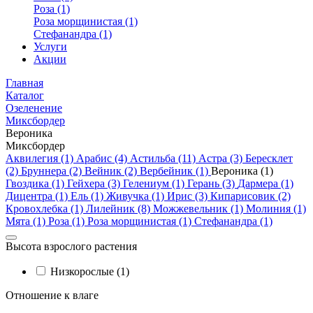
Роза (1)
Роза морщинистая (1)
Стефанандра (1)
Услуги
Акции
Главная
Каталог
Озеленение
Миксбордер
Вероника
Миксбордер
Аквилегия (1)
Арабис (4)
Астильба (11)
Астра (3)
Бересклет
(2)
Бруннера (2)
Вейник (2)
Вербейник (1)
Вероника (1)
Гвоздика (1)
Гейхера (3)
Гелениум (1)
Герань (3)
Дармера (1)
Дицентра (1)
Ель (1)
Живучка (1)
Ирис (3)
Кипарисовик (2)
Кровохлебка (1)
Лилейник (8)
Можжевельник (1)
Молиния (1)
Мята (1)
Роза (1)
Роза морщинистая (1)
Стефанандра (1)
Высота взрослого растения
Низкорослые (1)
Отношение к влаге