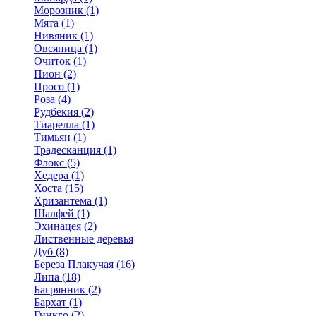
Морозник (1)
Мята (1)
Нивяник (1)
Овсяница (1)
Очиток (1)
Пион (2)
Просо (1)
Роза (4)
Рудбекия (2)
Тиарелла (1)
Тимьян (1)
Традесканция (1)
Флокс (5)
Хедера (1)
Хоста (15)
Хризантема (1)
Шалфей (1)
Эхинацея (2)
Лиственные деревья
Дуб (8)
Береза Плакучая (16)
Липа (18)
Багрянник (2)
Бархат (1)
Гинкго (2)