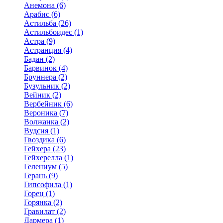
Анемона (6)
Арабис (6)
Астильба (26)
Астильбоидес (1)
Астра (9)
Астранция (4)
Бадан (2)
Барвинок (4)
Бруннера (2)
Бузульник (2)
Вейник (2)
Вербейник (6)
Вероника (7)
Волжанка (2)
Вудсия (1)
Гвоздика (6)
Гейхера (23)
Гейхерелла (1)
Гелениум (5)
Герань (9)
Гипсофила (1)
Горец (1)
Горянка (2)
Гравилат (2)
Дармера (1)