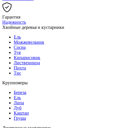
Гарантия
Надежность
Хвойные деревья и кустарники
Ель
Можжевельник
Сосна
Туя
Кипарисовик
Лиственница
Пихта
Тис
Крупномеры
Береза
Ель
Липа
Дуб
Каштан
Груша
Лиственные кустарники