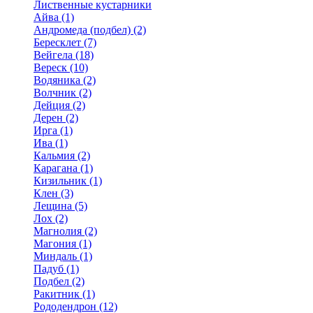
Лиственные кустарники
Айва (1)
Андромеда (подбел) (2)
Бересклет (7)
Вейгела (18)
Вереск (10)
Водяника (2)
Волчник (2)
Дейция (2)
Дерен (2)
Ирга (1)
Ива (1)
Кальмия (2)
Карагана (1)
Кизильник (1)
Клен (3)
Лещина (5)
Лох (2)
Магнолия (2)
Магония (1)
Миндаль (1)
Падуб (1)
Подбел (2)
Ракитник (1)
Рододендрон (12)