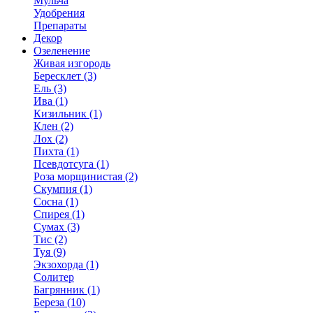
Мульча
Удобрения
Препараты
Декор
Озеленение
Живая изгородь
Бересклет (3)
Ель (3)
Ива (1)
Кизильник (1)
Клен (2)
Лох (2)
Пихта (1)
Псевдотсуга (1)
Роза морщинистая (2)
Скумпия (1)
Сосна (1)
Спирея (1)
Сумах (3)
Тис (2)
Туя (9)
Экзохорда (1)
Солитер
Багрянник (1)
Береза (10)