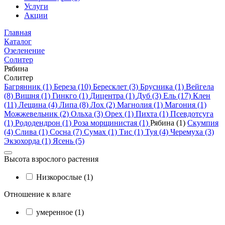
Услуги
Акции
Главная
Каталог
Озеленение
Солитер
Рябина
Солитер
Багрянник (1)
Береза (10)
Бересклет (3)
Брусника (1)
Вейгела
(8)
Вишня (1)
Гинкго (1)
Дицентра (1)
Дуб (3)
Ель (17)
Клен
(11)
Лещина (4)
Липа (8)
Лох (2)
Магнолия (1)
Магония (1)
Можжевельник (2)
Ольха (3)
Орех (1)
Пихта (1)
Псевдотсуга
(1)
Рододендрон (1)
Роза морщинистая (1)
Рябина (1)
Скумпия
(4)
Слива (1)
Сосна (7)
Сумах (1)
Тис (1)
Туя (4)
Черемуха (3)
Экзохорда (1)
Ясень (5)
Высота взрослого растения
Низкорослые (1)
Отношение к влаге
умеренное (1)