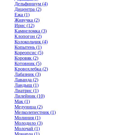
Дельфиниум (4)
Дицентра (2)
Ежа (1)
Живучка (2)
Ирис (12)
Камнеломка (3)
Клопогон (2)
Колокольчик (4)
Копытень (1)
Кореопсис (5)
Коровяк (2)
Котовник (5)
Кровохлебка (2)
Лабазник (3)
Лаванда (2)
Ландыш (1)
Лиатрис (1)
Лилейник (10)
Мак (1)
Медуница (2)
Мелколепестник (1)
Молиния (1)
Молодило (3)
Молочай (1)
Монарда (1)