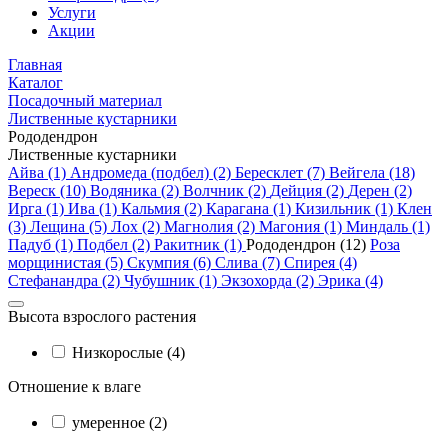
Услуги
Акции
Главная
Каталог
Посадочный материал
Лиственные кустарники
Рододендрон
Лиственные кустарники
Айва (1)
Андромеда (подбел) (2)
Бересклет (7)
Вейгела (18)
Вереск (10)
Водяника (2)
Волчник (2)
Дейция (2)
Дерен (2)
Ирга (1)
Ива (1)
Кальмия (2)
Карагана (1)
Кизильник (1)
Клен
(3)
Лещина (5)
Лох (2)
Магнолия (2)
Магония (1)
Миндаль (1)
Падуб (1)
Подбел (2)
Ракитник (1)
Рододендрон (12)
Роза
морщинистая (5)
Скумпия (6)
Слива (7)
Спирея (4)
Стефанандра (2)
Чубушник (1)
Экзохорда (2)
Эрика (4)
Высота взрослого растения
Низкорослые (4)
Отношение к влаге
умеренное (2)