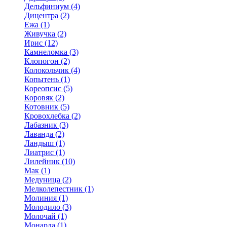
Дельфиниум (4)
Дицентра (2)
Ежа (1)
Живучка (2)
Ирис (12)
Камнеломка (3)
Клопогон (2)
Колокольчик (4)
Копытень (1)
Кореопсис (5)
Коровяк (2)
Котовник (5)
Кровохлебка (2)
Лабазник (3)
Лаванда (2)
Ландыш (1)
Лиатрис (1)
Лилейник (10)
Мак (1)
Медуница (2)
Мелколепестник (1)
Молиния (1)
Молодило (3)
Молочай (1)
Монарда (1)