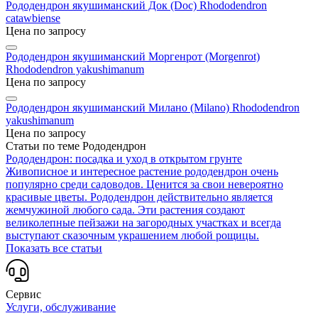
Рододендрон якушиманский Док (Doc)
Rhododendron
catawbiense
Цена по запросу
Рододендрон якушиманский Моргенрот (Morgenrot)
Rhododendron yakushimanum
Цена по запросу
Рододендрон якушиманский Милано (Milano)
Rhododendron
yakushimanum
Цена по запросу
Статьи по теме Рододендрон
Рододендрон: посадка и уход в открытом грунте
Живописное и интересное растение рододендрон очень
популярно среди садоводов. Ценится за свои невероятно
красивые цветы. Рододендрон действительно является
жемчужиной любого сада. Эти растения создают
великолепные пейзажи на загородных участках и всегда
выступают сказочным украшением любой рощицы.
Показать все статьи
Сервис
Услуги, обслуживание