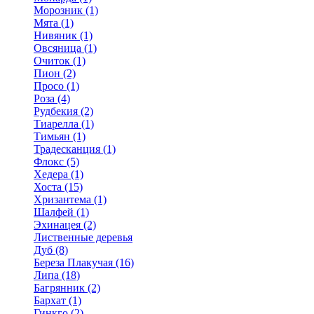
Морозник (1)
Мята (1)
Нивяник (1)
Овсяница (1)
Очиток (1)
Пион (2)
Просо (1)
Роза (4)
Рудбекия (2)
Тиарелла (1)
Тимьян (1)
Традесканция (1)
Флокс (5)
Хедера (1)
Хоста (15)
Хризантема (1)
Шалфей (1)
Эхинацея (2)
Лиственные деревья
Дуб (8)
Береза Плакучая (16)
Липа (18)
Багрянник (2)
Бархат (1)
Гинкго (2)