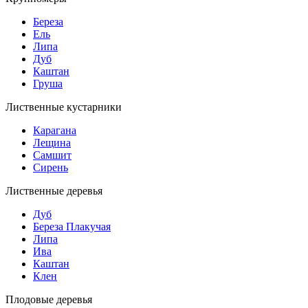
Береза
Ель
Липа
Дуб
Каштан
Груша
Лиственные кустарники
Карагана
Лещина
Самшит
Сирень
Лиственные деревья
Дуб
Береза Плакучая
Липа
Ива
Каштан
Клен
Плодовые деревья