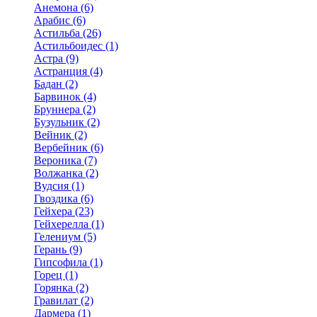
Анемона (6)
Арабис (6)
Астильба (26)
Астильбоидес (1)
Астра (9)
Астранция (4)
Бадан (2)
Барвинок (4)
Бруннера (2)
Бузульник (2)
Вейник (2)
Вербейник (6)
Вероника (7)
Волжанка (2)
Вудсия (1)
Гвоздика (6)
Гейхера (23)
Гейхерелла (1)
Гелениум (5)
Герань (9)
Гипсофила (1)
Горец (1)
Горянка (2)
Гравилат (2)
Дармера (1)