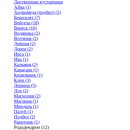
Лиственные кустарники
Айва (1)
Андромеда (подбел) (2)
Бересклет (7)
Вейгела (18)
Вереск (10)
Водяника (2)
Волчник (2)
Дейция (2)
Дерен (2)
Ирга (1)
Ива (1)
Кальмия (2)
Карагана (1)
Кизильник (1)
Клен (3)
Лещина (5)
Лох (2)
Магнолия (2)
Магония (1)
Миндаль (1)
Падуб (1)
Подбел (2)
Ракитник (1)
Рододендрон (12)