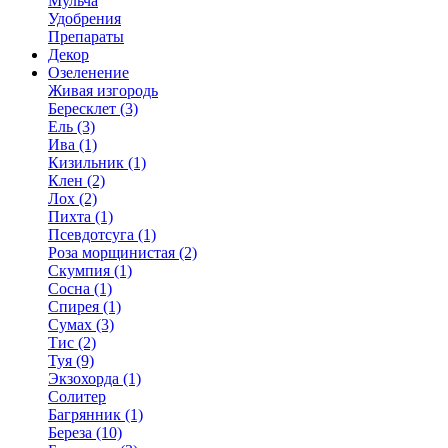
Мульча
Удобрения
Препараты
Декор
Озеленение
Живая изгородь
Бересклет (3)
Ель (3)
Ива (1)
Кизильник (1)
Клен (2)
Лох (2)
Пихта (1)
Псевдотсуга (1)
Роза морщинистая (2)
Скумпия (1)
Сосна (1)
Спирея (1)
Сумах (3)
Тис (2)
Туя (9)
Экзохорда (1)
Солитер
Багрянник (1)
Береза (10)