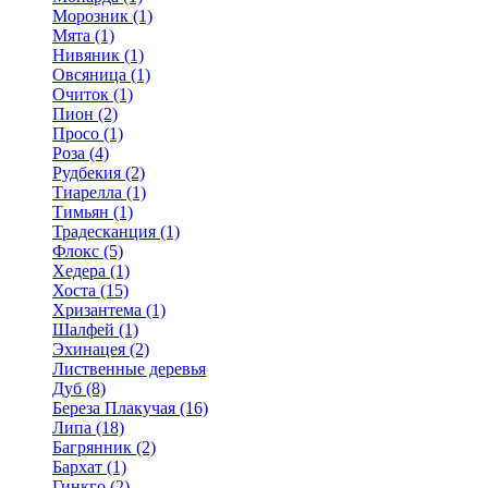
Морозник (1)
Мята (1)
Нивяник (1)
Овсяница (1)
Очиток (1)
Пион (2)
Просо (1)
Роза (4)
Рудбекия (2)
Тиарелла (1)
Тимьян (1)
Традесканция (1)
Флокс (5)
Хедера (1)
Хоста (15)
Хризантема (1)
Шалфей (1)
Эхинацея (2)
Лиственные деревья
Дуб (8)
Береза Плакучая (16)
Липа (18)
Багрянник (2)
Бархат (1)
Гинкго (2)