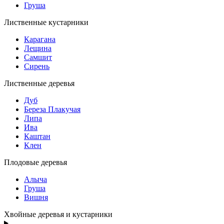
Груша
Лиственные кустарники
Карагана
Лещина
Самшит
Сирень
Лиственные деревья
Дуб
Береза Плакучая
Липа
Ива
Каштан
Клен
Плодовые деревья
Алыча
Груша
Вишня
Хвойные деревья и кустарники