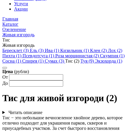
Услуги
Акции
Главная
Каталог
Озеленение
Живая изгородь
Тис
Живая изгородь
Бересклет (3)
Ель (3)
Ива (1)
Кизильник (1)
Клен (2)
Лох (2)
Пихта (1)
Псевдотсуга (1)
Роза морщинистая (2)
Скумпия (1)
Сосна (1)
Спирея (1)
Сумах (3)
Тис (2)
Туя (9)
Экзохорда (1)
Цена
(рубли)
От
До
Тис для живой изгороди (2)
Читать описание
Тис − это небольшое вечнозеленое хвойное дерево, которое
отлично подходит для украшения парков, скверов и
приусадебных участков. За счет быстрого восстановления