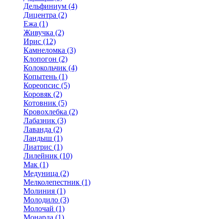
Дельфиниум (4)
Дицентра (2)
Ежа (1)
Живучка (2)
Ирис (12)
Камнеломка (3)
Клопогон (2)
Колокольчик (4)
Копытень (1)
Кореопсис (5)
Коровяк (2)
Котовник (5)
Кровохлебка (2)
Лабазник (3)
Лаванда (2)
Ландыш (1)
Лиатрис (1)
Лилейник (10)
Мак (1)
Медуница (2)
Мелколепестник (1)
Молиния (1)
Молодило (3)
Молочай (1)
Монарда (1)