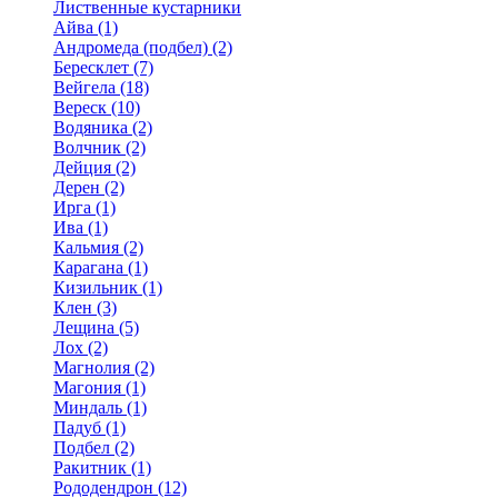
Лиственные кустарники
Айва (1)
Андромеда (подбел) (2)
Бересклет (7)
Вейгела (18)
Вереск (10)
Водяника (2)
Волчник (2)
Дейция (2)
Дерен (2)
Ирга (1)
Ива (1)
Кальмия (2)
Карагана (1)
Кизильник (1)
Клен (3)
Лещина (5)
Лох (2)
Магнолия (2)
Магония (1)
Миндаль (1)
Падуб (1)
Подбел (2)
Ракитник (1)
Рододендрон (12)