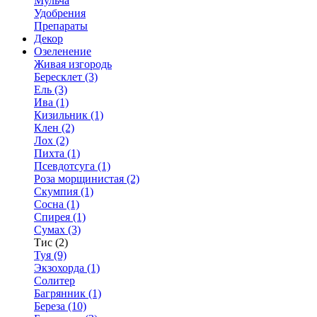
Мульча
Удобрения
Препараты
Декор
Озеленение
Живая изгородь
Бересклет (3)
Ель (3)
Ива (1)
Кизильник (1)
Клен (2)
Лох (2)
Пихта (1)
Псевдотсуга (1)
Роза морщинистая (2)
Скумпия (1)
Сосна (1)
Спирея (1)
Сумах (3)
Тис (2)
Туя (9)
Экзохорда (1)
Солитер
Багрянник (1)
Береза (10)