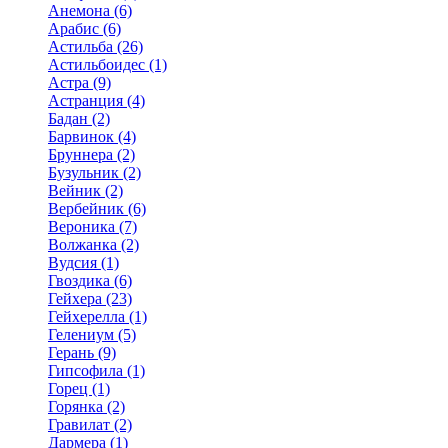
Анемона (6)
Арабис (6)
Астильба (26)
Астильбоидес (1)
Астра (9)
Астранция (4)
Бадан (2)
Барвинок (4)
Бруннера (2)
Бузульник (2)
Вейник (2)
Вербейник (6)
Вероника (7)
Волжанка (2)
Вудсия (1)
Гвоздика (6)
Гейхера (23)
Гейхерелла (1)
Гелениум (5)
Герань (9)
Гипсофила (1)
Горец (1)
Горянка (2)
Гравилат (2)
Дармера (1)