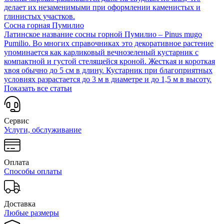
делает их незаменимыми при оформлении каменистых и
глинистых участков.
Сосна горная Пумилио
Латинское название сосны горной Пумилио – Pinus mugo
Pumilio. Во многих справочниках это декоративное растение
упоминается как карликовый вечнозеленый кустарник с
компактной и густой стелящейся кроной. Жесткая и короткая
хвоя обычно до 5 см в длину. Кустарник при благоприятных
условиях разрастается до 3 м в диаметре и до 1,5 м в высоту.
Показать все статьи
Сервис
Услуги, обслуживание
Оплата
Способы оплаты
Доставка
Любые размеры