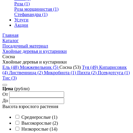
Роза (1)
Роза морщинистая (1)
Стефанандра (1)
Услуги
Акции
Главная
Каталог
Посадочный материал
Хвойные деревья и кустарники
Сосна
Хвойные деревья и кустарники
Ель (48)
Можжевельник (5)
Сосна (53)
Туя (49)
Кипарисовик
(4)
Лиственница (2)
Микробиота (1)
Пихта (2)
Псевдотсуга (1)
Тис (3)
Цена
(рубли)
От
До
Высота взрослого растения
Cреднерослые (1)
Высокорослые (2)
Низкорослые (14)