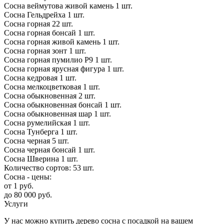
Сосна веймутова живой камень
1
шт.
Сосна Гельдрейха
1
шт.
Сосна горная
22
шт.
Сосна горная бонсай
1
шт.
Сосна горная живой камень
1
шт.
Сосна горная зонт
1
шт.
Сосна горная пумилио P9
1
шт.
Сосна горная ярусная фигура
1
шт.
Сосна кедровая
1
шт.
Сосна мелкоцветковая
1
шт.
Сосна обыкновенная
2
шт.
Сосна обыкновенная бонсай
1
шт.
Сосна обыкновенная шар
1
шт.
Сосна румелийская
1
шт.
Сосна Тунберга
1
шт.
Сосна черная
5
шт.
Сосна черная бонсай
1
шт.
Сосна Шверина
1
шт.
Количество сортов:
53
шт.
Сосна - цены:
от
1
руб.
до
80 000
руб.
Услуги
У нас можно купить дерево сосна с посадкой на вашем