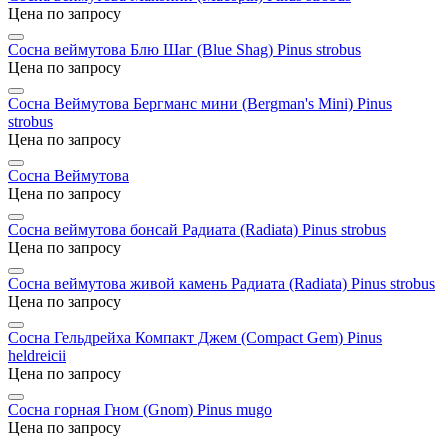
Цена по запросу
Сосна веймутова Блю Шаг (Blue Shag)
Pinus strobus
Цена по запросу
Сосна Веймутова Бергманс мини (Bergman's Mini)
Pinus
strobus
Цена по запросу
Сосна Веймутова
Цена по запросу
Сосна веймутова бонсай Радиата (Radiata)
Pinus strobus
Цена по запросу
Сосна веймутова живой камень Радиата (Radiata)
Pinus strobus
Цена по запросу
Сосна Гельдрейха Компакт Джем (Compact Gem)
Pinus
heldreicii
Цена по запросу
Сосна горная Гном (Gnom)
Pinus mugo
Цена по запросу