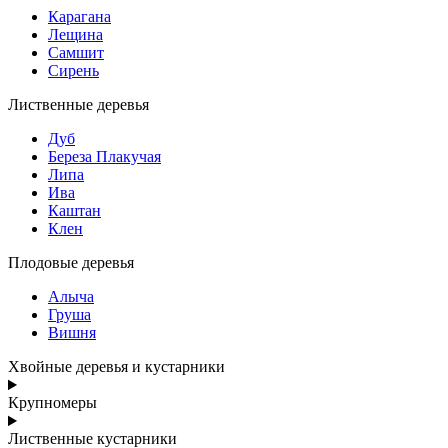
Карагана
Лещина
Самшит
Сирень
Лиственные деревья
Дуб
Береза Плакучая
Липа
Ива
Каштан
Клен
Плодовые деревья
Алыча
Груша
Вишня
Хвойные деревья и кустарники
Крупномеры
Лиственные кустарники