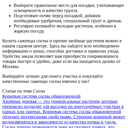
Выберите правильное место для посадки, учитывающее
освещенность и качество грунта.
Подготовьте почву перед посадкой, добавив
необходимые удобрения, специальный грунт и дренаж.
Регулярно поливайте молодые растения, особенно в
жаркую погоду.
Купить саженцы сосны и прочие хвойные растения можно в
нашем садовом центре. Здесь вы найдете всю необходимую
информацию о ценах, способах доставки и правилах ухода.
Удобство заказа позволяет вам приобрести понравившиеся
товары быстро и удобно, даже если вы находитесь далеко от
Москвы.
Выбирайте лучшее для своего участка и покупайте
качественные саженцы сосны именно у нас!
Статьи по теме Сосна
Корневая система сосны обыкновенной
Хвойные деревья — это универсальные растения, которые
прекрасно подходят для высадки на приусадебных участках в
парках или скверах. Корневая система сосны обыкновенной
обладает интересными свойствами. Строение корневой может
видоизменяться в зависимости от качества почвы и ухода.
Сосны хорошо развиваются даже на скудных почвах, что