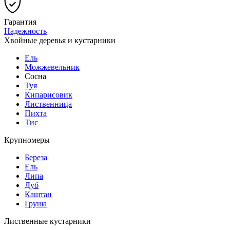
Гарантия
Надежность
Хвойные деревья и кустарники
Ель
Можжевельник
Сосна
Туя
Кипарисовик
Лиственница
Пихта
Тис
Крупномеры
Береза
Ель
Липа
Дуб
Каштан
Груша
Лиственные кустарники