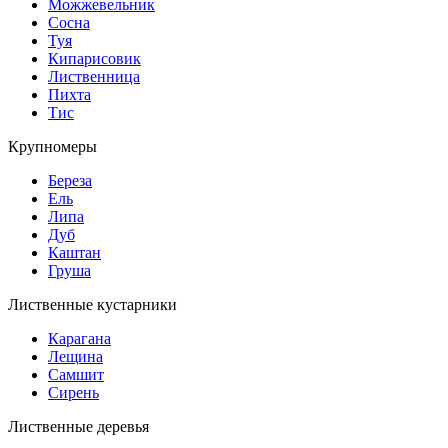
Можжевельник
Сосна
Туя
Кипарисовик
Лиственница
Пихта
Тис
Крупномеры
Береза
Ель
Липа
Дуб
Каштан
Груша
Лиственные кустарники
Карагана
Лещина
Самшит
Сирень
Лиственные деревья