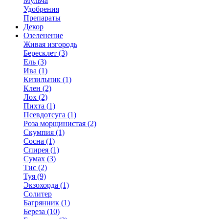
Мульча
Удобрения
Препараты
Декор
Озеленение
Живая изгородь
Бересклет (3)
Ель (3)
Ива (1)
Кизильник (1)
Клен (2)
Лох (2)
Пихта (1)
Псевдотсуга (1)
Роза морщинистая (2)
Скумпия (1)
Сосна (1)
Спирея (1)
Сумах (3)
Тис (2)
Туя (9)
Экзохорда (1)
Солитер
Багрянник (1)
Береза (10)