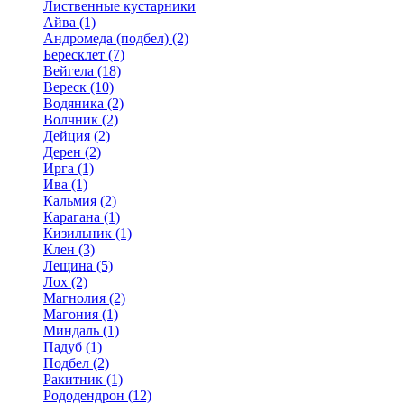
Лиственные кустарники
Айва (1)
Андромеда (подбел) (2)
Бересклет (7)
Вейгела (18)
Вереск (10)
Водяника (2)
Волчник (2)
Дейция (2)
Дерен (2)
Ирга (1)
Ива (1)
Кальмия (2)
Карагана (1)
Кизильник (1)
Клен (3)
Лещина (5)
Лох (2)
Магнолия (2)
Магония (1)
Миндаль (1)
Падуб (1)
Подбел (2)
Ракитник (1)
Рододендрон (12)