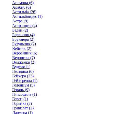
Анемона (6)
Арабис (6)
Астильба (26)
Астильбоидес (1)
Астра (9)
Астранция (4)
Бадан (2)
Барвинок (4)
Бруннера (2)
Бузульник (2)
Вейник (2)
Вербейник (6)
Вероника (7)
Волжанка (2)
Вудсия (1)
Гвоздика (6)
Гейхера (23)
Гейхерелла (1)
Гелениум (5)
Герань (9)
Гипсофила (1)
Горец (1)
Горянка (2)
Гравилат (2)
Дармера (1)