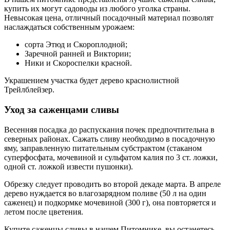
купить их могут садоводы из любого уголка страны.
Невысокая цена, отличный посадочный материал позволят
наслаждаться собственным урожаем:
сорта Этюд и Скороплодной;
Заречной ранней и Виктории;
Ники и Скороспелки красной.
Украшением участка будет дерево краснолистной
Трейлблейзер.
Уход за саженцами сливы
Весенняя посадка до распускания почек предпочтительна в
северных районах. Сажать сливу необходимо в посадочную
яму, заправленную питательным субстрактом (стаканом
суперфосфата, мочевиной и сульфатом калия по 3 ст. ложки,
одной ст. ложкой извести пушонки).
Обрезку следует проводить во второй декаде марта. В апреле
дерево нуждается во влагозарядном поливе (50 л на один
саженец) и подкормке мочевиной (300 г), она повторяется и
летом после цветения.
Купите саженцы сливы в нашем Питомнике, вы останетесь