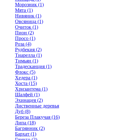
Морозник (1)
Мята (1)
Нивяник (1)
Овсяница (1)
Очиток (1)
Пион (2)
Просо (1)
Роза (4)
Рудбекия (2)
Тиарелла (1)
Тимьян (1)
Традесканция (1)
Флокс (5)
Хедера (1)
Хоста (15)
Хризантема (1)
Шалфей (1)
Эхинацея (2)
Лиственные деревья
Дуб (8)
Береза Плакучая (16)
Липа (18)
Багрянник (2)
Бархат (1)
Гинкго (2)