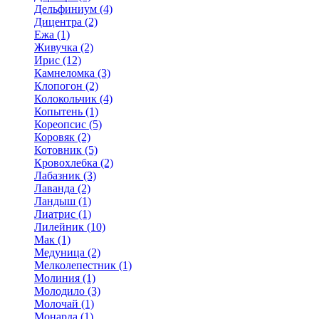
Дельфиниум (4)
Дицентра (2)
Ежа (1)
Живучка (2)
Ирис (12)
Камнеломка (3)
Клопогон (2)
Колокольчик (4)
Копытень (1)
Кореопсис (5)
Коровяк (2)
Котовник (5)
Кровохлебка (2)
Лабазник (3)
Лаванда (2)
Ландыш (1)
Лиатрис (1)
Лилейник (10)
Мак (1)
Медуница (2)
Мелколепестник (1)
Молиния (1)
Молодило (3)
Молочай (1)
Монарда (1)