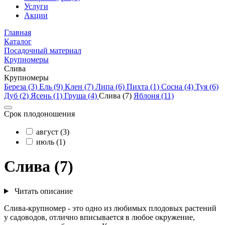
Услуги
Акции
Главная
Каталог
Посадочный материал
Крупномеры
Слива
Крупномеры
Береза (3)
Ель (9)
Клен (7)
Липа (6)
Пихта (1)
Сосна (4)
Туя (6)
Дуб (2)
Ясень (1)
Груша (4)
Слива (7)
Яблоня (11)
Срок плодоношения
август (3)
июль (1)
Слива (7)
Читать описание
Слива-крупномер - это одно из любимых плодовых растений
у садоводов, отлично вписывается в любое окружение,