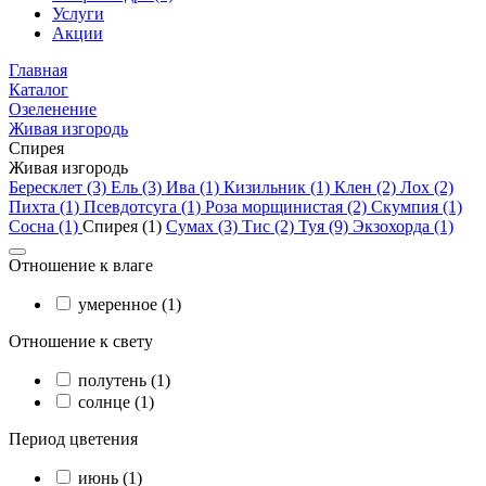
Услуги
Акции
Главная
Каталог
Озеленение
Живая изгородь
Спирея
Живая изгородь
Бересклет (3)
Ель (3)
Ива (1)
Кизильник (1)
Клен (2)
Лох (2)
Пихта (1)
Псевдотсуга (1)
Роза морщинистая (2)
Скумпия (1)
Сосна (1)
Спирея (1)
Сумах (3)
Тис (2)
Туя (9)
Экзохорда (1)
Отношение к влаге
умеренное (1)
Отношение к свету
полутень (1)
солнце (1)
Период цветения
июнь (1)