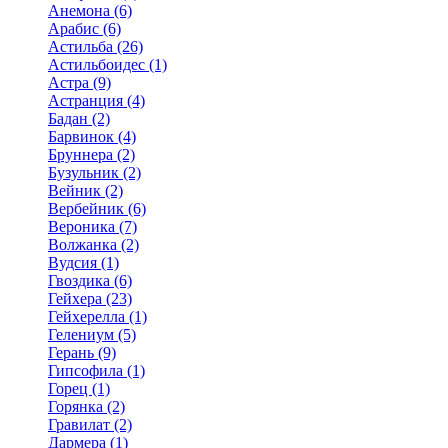
Анемона (6)
Арабис (6)
Астильба (26)
Астильбоидес (1)
Астра (9)
Астранция (4)
Бадан (2)
Барвинок (4)
Бруннера (2)
Бузульник (2)
Вейник (2)
Вербейник (6)
Вероника (7)
Волжанка (2)
Вудсия (1)
Гвоздика (6)
Гейхера (23)
Гейхерелла (1)
Гелениум (5)
Герань (9)
Гипсофила (1)
Горец (1)
Горянка (2)
Гравилат (2)
Дармера (1)