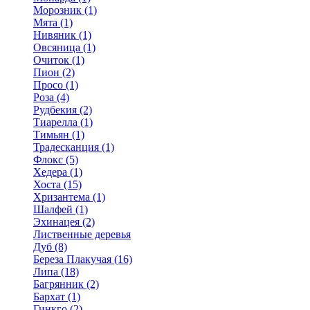
Морозник (1)
Мята (1)
Нивяник (1)
Овсяница (1)
Очиток (1)
Пион (2)
Просо (1)
Роза (4)
Рудбекия (2)
Тиарелла (1)
Тимьян (1)
Традесканция (1)
Флокс (5)
Хедера (1)
Хоста (15)
Хризантема (1)
Шалфей (1)
Эхинацея (2)
Лиственные деревья
Дуб (8)
Береза Плакучая (16)
Липа (18)
Багрянник (2)
Бархат (1)
Гинкго (2)