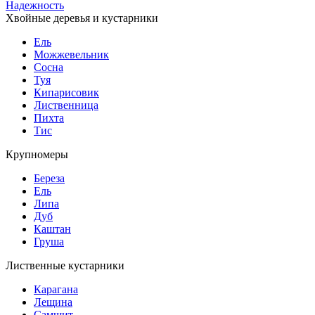
Надежность
Хвойные деревья и кустарники
Ель
Можжевельник
Сосна
Туя
Кипарисовик
Лиственница
Пихта
Тис
Крупномеры
Береза
Ель
Липа
Дуб
Каштан
Груша
Лиственные кустарники
Карагана
Лещина
Самшит