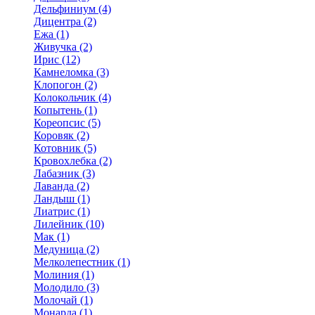
Дельфиниум (4)
Дицентра (2)
Ежа (1)
Живучка (2)
Ирис (12)
Камнеломка (3)
Клопогон (2)
Колокольчик (4)
Копытень (1)
Кореопсис (5)
Коровяк (2)
Котовник (5)
Кровохлебка (2)
Лабазник (3)
Лаванда (2)
Ландыш (1)
Лиатрис (1)
Лилейник (10)
Мак (1)
Медуница (2)
Мелколепестник (1)
Молиния (1)
Молодило (3)
Молочай (1)
Монарда (1)