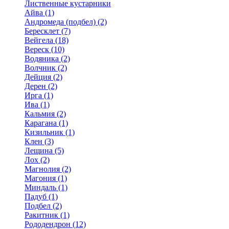
Лиственные кустарники
Айва (1)
Андромеда (подбел) (2)
Бересклет (7)
Вейгела (18)
Вереск (10)
Водяника (2)
Волчник (2)
Дейция (2)
Дерен (2)
Ирга (1)
Ива (1)
Кальмия (2)
Карагана (1)
Кизильник (1)
Клен (3)
Лещина (5)
Лох (2)
Магнолия (2)
Магония (1)
Миндаль (1)
Падуб (1)
Подбел (2)
Ракитник (1)
Рододендрон (12)