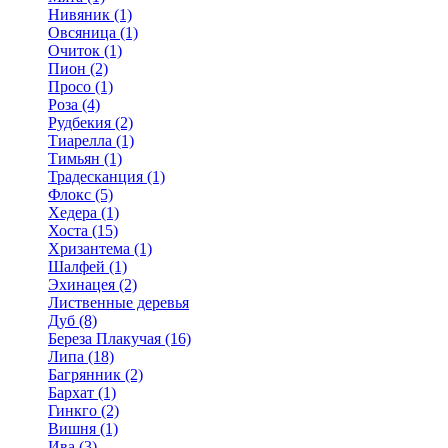
Нивяник (1)
Овсяница (1)
Очиток (1)
Пион (2)
Просо (1)
Роза (4)
Рудбекия (2)
Тиарелла (1)
Тимьян (1)
Традесканция (1)
Флокс (5)
Хедера (1)
Хоста (15)
Хризантема (1)
Шалфей (1)
Эхинацея (2)
Лиственные деревья
Дуб (8)
Береза Плакучая (16)
Липа (18)
Багрянник (2)
Бархат (1)
Гинкго (2)
Вишня (1)
Ива (3)