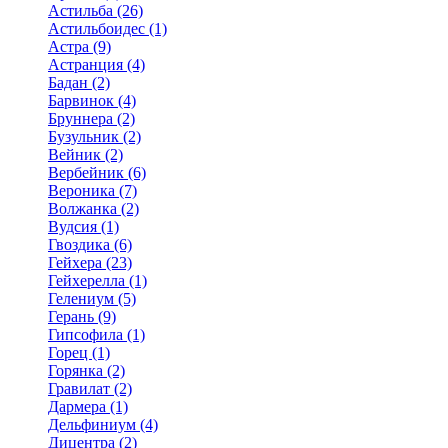
Астильба (26)
Астильбоидес (1)
Астра (9)
Астранция (4)
Бадан (2)
Барвинок (4)
Бруннера (2)
Бузульник (2)
Вейник (2)
Вербейник (6)
Вероника (7)
Волжанка (2)
Вудсия (1)
Гвоздика (6)
Гейхера (23)
Гейхерелла (1)
Гелениум (5)
Герань (9)
Гипсофила (1)
Горец (1)
Горянка (2)
Гравилат (2)
Дармера (1)
Дельфиниум (4)
Дицентра (2)