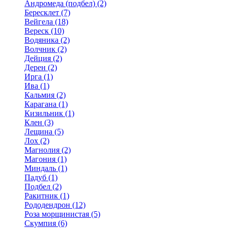
Андромеда (подбел) (2)
Бересклет (7)
Вейгела (18)
Вереск (10)
Водяника (2)
Волчник (2)
Дейция (2)
Дерен (2)
Ирга (1)
Ива (1)
Кальмия (2)
Карагана (1)
Кизильник (1)
Клен (3)
Лещина (5)
Лох (2)
Магнолия (2)
Магония (1)
Миндаль (1)
Падуб (1)
Подбел (2)
Ракитник (1)
Рододендрон (12)
Роза морщинистая (5)
Скумпия (6)