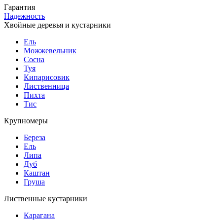
Гарантия
Надежность
Хвойные деревья и кустарники
Ель
Можжевельник
Сосна
Туя
Кипарисовик
Лиственница
Пихта
Тис
Крупномеры
Береза
Ель
Липа
Дуб
Каштан
Груша
Лиственные кустарники
Карагана