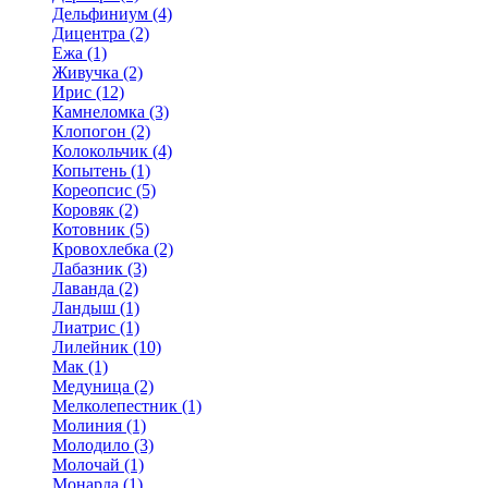
Дельфиниум (4)
Дицентра (2)
Ежа (1)
Живучка (2)
Ирис (12)
Камнеломка (3)
Клопогон (2)
Колокольчик (4)
Копытень (1)
Кореопсис (5)
Коровяк (2)
Котовник (5)
Кровохлебка (2)
Лабазник (3)
Лаванда (2)
Ландыш (1)
Лиатрис (1)
Лилейник (10)
Мак (1)
Медуница (2)
Мелколепестник (1)
Молиния (1)
Молодило (3)
Молочай (1)
Монарда (1)