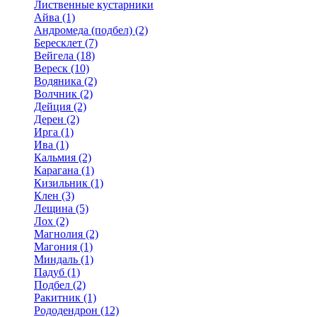
Лиственные кустарники
Айва (1)
Андромеда (подбел) (2)
Бересклет (7)
Вейгела (18)
Вереск (10)
Водяника (2)
Волчник (2)
Дейция (2)
Дерен (2)
Ирга (1)
Ива (1)
Кальмия (2)
Карагана (1)
Кизильник (1)
Клен (3)
Лещина (5)
Лох (2)
Магнолия (2)
Магония (1)
Миндаль (1)
Падуб (1)
Подбел (2)
Ракитник (1)
Рододендрон (12)