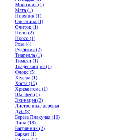
Морозник (1)
Мята (1)
Нивяник (1)
Овсяница (1)
Очиток (1)
Пион (2)
Просо (1)
Роза (4)
Рудбекия (2)
Тиарелла (1)
Тимьян (1)
Традесканция (1)
Флокс (5)
Хедера (1)
Хоста (15)
Хризантема (1)
Шалфей (1)
Эхинацея (2)
Лиственные деревья
Дуб (8)
Береза Плакучая (16)
Липа (18)
Багрянник (2)
Бархат (1)
Гинкго (2)