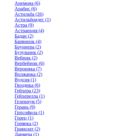
Анемона (6)
Арабис (6)
Астильба (26)
Астильбоидес (1)
Астра (9)
Астранция (4)
Бадан (2)
Барвинок (4)
Бруннера (2)
Бузульник (2)
Вейник (2)
Вербейник (6)
Вероника (7)
Волжанка (2)
Вудсия (1)
Гвоздика (6)
Гейхера (23)
Гейхерелла (1)
Гелениум (5)
Герань (9)
Гипсофила (1)
Горец (1)
Горянка (2)
Гравилат (2)
Дармера (1)