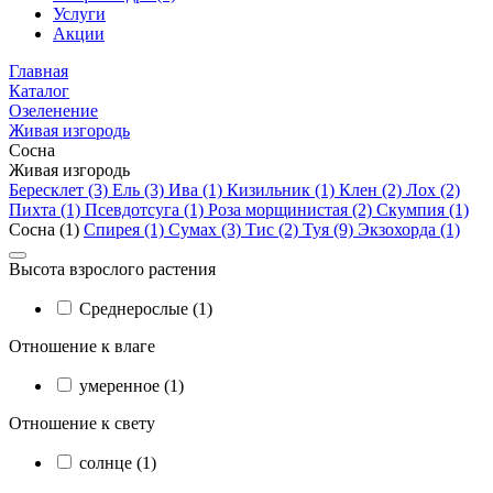
Услуги
Акции
Главная
Каталог
Озеленение
Живая изгородь
Сосна
Живая изгородь
Бересклет (3)
Ель (3)
Ива (1)
Кизильник (1)
Клен (2)
Лох (2)
Пихта (1)
Псевдотсуга (1)
Роза морщинистая (2)
Скумпия (1)
Сосна (1)
Спирея (1)
Сумах (3)
Тис (2)
Туя (9)
Экзохорда (1)
Высота взрослого растения
Cреднерослые (1)
Отношение к влаге
умеренное (1)
Отношение к свету
солнце (1)