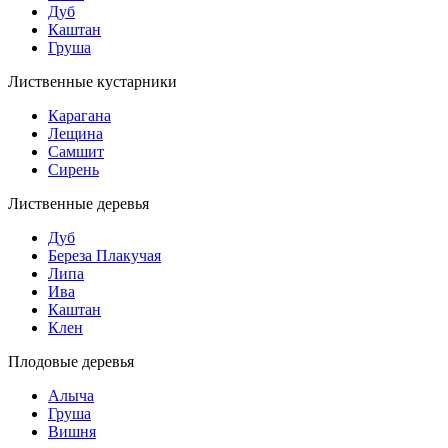
Дуб
Каштан
Груша
Лиственные кустарники
Карагана
Лещина
Самшит
Сирень
Лиственные деревья
Дуб
Береза Плакучая
Липа
Ива
Каштан
Клен
Плодовые деревья
Алыча
Груша
Вишня