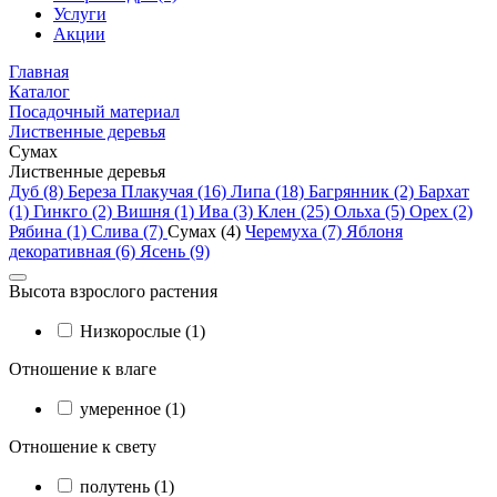
Услуги
Акции
Главная
Каталог
Посадочный материал
Лиственные деревья
Сумах
Лиственные деревья
Дуб (8)
Береза Плакучая (16)
Липа (18)
Багрянник (2)
Бархат
(1)
Гинкго (2)
Вишня (1)
Ива (3)
Клен (25)
Ольха (5)
Орех (2)
Рябина (1)
Слива (7)
Сумах (4)
Черемуха (7)
Яблоня
декоративная (6)
Ясень (9)
Высота взрослого растения
Низкорослые (1)
Отношение к влаге
умеренное (1)
Отношение к свету
полутень (1)