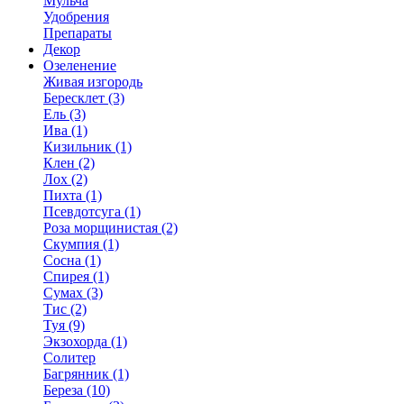
Мульча
Удобрения
Препараты
Декор
Озеленение
Живая изгородь
Бересклет (3)
Ель (3)
Ива (1)
Кизильник (1)
Клен (2)
Лох (2)
Пихта (1)
Псевдотсуга (1)
Роза морщинистая (2)
Скумпия (1)
Сосна (1)
Спирея (1)
Сумах (3)
Тис (2)
Туя (9)
Экзохорда (1)
Солитер
Багрянник (1)
Береза (10)