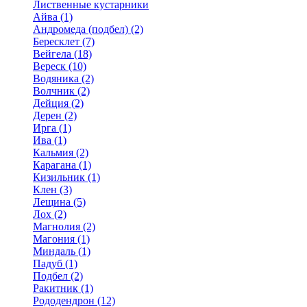
Лиственные кустарники
Айва (1)
Андромеда (подбел) (2)
Бересклет (7)
Вейгела (18)
Вереск (10)
Водяника (2)
Волчник (2)
Дейция (2)
Дерен (2)
Ирга (1)
Ива (1)
Кальмия (2)
Карагана (1)
Кизильник (1)
Клен (3)
Лещина (5)
Лох (2)
Магнолия (2)
Магония (1)
Миндаль (1)
Падуб (1)
Подбел (2)
Ракитник (1)
Рододендрон (12)