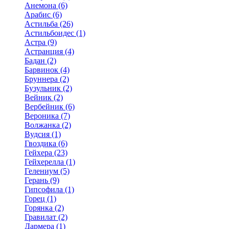
Анемона (6)
Арабис (6)
Астильба (26)
Астильбоидес (1)
Астра (9)
Астранция (4)
Бадан (2)
Барвинок (4)
Бруннера (2)
Бузульник (2)
Вейник (2)
Вербейник (6)
Вероника (7)
Волжанка (2)
Вудсия (1)
Гвоздика (6)
Гейхера (23)
Гейхерелла (1)
Гелениум (5)
Герань (9)
Гипсофила (1)
Горец (1)
Горянка (2)
Гравилат (2)
Дармера (1)