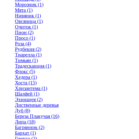
Морозник (1)
Мята (1)
Нивяник (1)
Овсяница (1)
Очиток (1)
Пион (2)
Просо (1)
Роза (4)
Рудбекия (2)
Тиарелла (1)
Тимьян (1)
Традесканция (1)
Флокс (5)
Хедера (1)
Хоста (15)
Хризантема (1)
Шалфей (1)
Эхинацея (2)
Лиственные деревья
Дуб (8)
Береза Плакучая (16)
Липа (18)
Багрянник (2)
Бархат (1)
Гинкго (2)