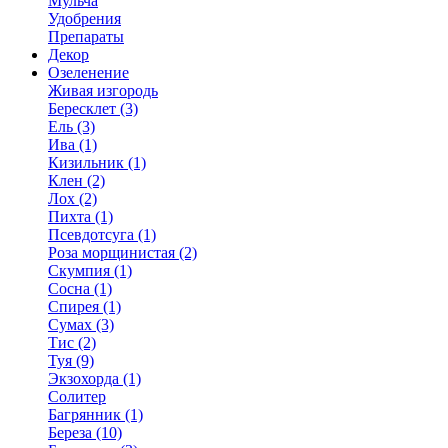
Мульча
Удобрения
Препараты
Декор
Озеленение
Живая изгородь
Бересклет (3)
Ель (3)
Ива (1)
Кизильник (1)
Клен (2)
Лох (2)
Пихта (1)
Псевдотсуга (1)
Роза морщинистая (2)
Скумпия (1)
Сосна (1)
Спирея (1)
Сумах (3)
Тис (2)
Туя (9)
Экзохорда (1)
Солитер
Багрянник (1)
Береза (10)