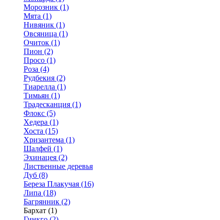
Морозник (1)
Мята (1)
Нивяник (1)
Овсяница (1)
Очиток (1)
Пион (2)
Просо (1)
Роза (4)
Рудбекия (2)
Тиарелла (1)
Тимьян (1)
Традесканция (1)
Флокс (5)
Хедера (1)
Хоста (15)
Хризантема (1)
Шалфей (1)
Эхинацея (2)
Лиственные деревья
Дуб (8)
Береза Плакучая (16)
Липа (18)
Багрянник (2)
Бархат (1)
Гинкго (2)