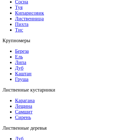
Сосна
Туя
Кипарисовик
Лиственница
Пихта
Тис
Крупномеры
Береза
Ель
Липа
Дуб
Каштан
Груша
Лиственные кустарники
Карагана
Лещина
Самшит
Сирень
Лиственные деревья
Дуб