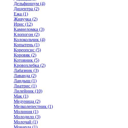
Дельфиниум (4)
Дицентра (2)
Ежа (1)
Живучка (2)
Ирис (12)
Камнеломка (3)
Клопогон (2)
Колокольчик (4)
Копытень (1)
Кореопсис (5)
Коровяк (2)
Котовник (5)
Кровохлебка (2)
Лабазник (3)
Лаванда (2)
Ландыш (1)
Лиатрис (1)
Лилейник (10)
Мак (1)
Медуница (2)
Мелколепестник (1)
Молиния (1)
Молодило (3)
Молочай (1)
Монарда (1)