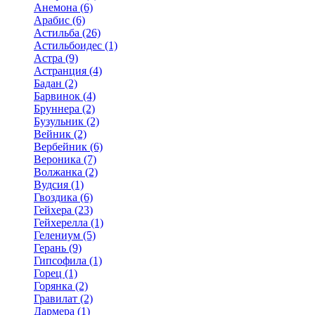
Анемона (6)
Арабис (6)
Астильба (26)
Астильбоидес (1)
Астра (9)
Астранция (4)
Бадан (2)
Барвинок (4)
Бруннера (2)
Бузульник (2)
Вейник (2)
Вербейник (6)
Вероника (7)
Волжанка (2)
Вудсия (1)
Гвоздика (6)
Гейхера (23)
Гейхерелла (1)
Гелениум (5)
Герань (9)
Гипсофила (1)
Горец (1)
Горянка (2)
Гравилат (2)
Дармера (1)