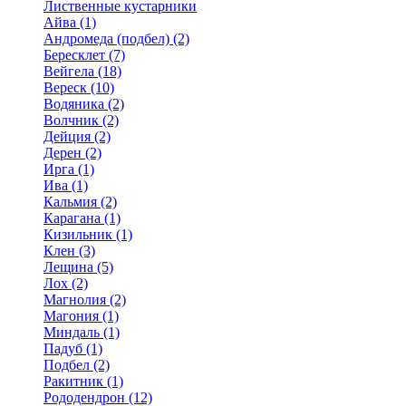
Лиственные кустарники
Айва (1)
Андромеда (подбел) (2)
Бересклет (7)
Вейгела (18)
Вереск (10)
Водяника (2)
Волчник (2)
Дейция (2)
Дерен (2)
Ирга (1)
Ива (1)
Кальмия (2)
Карагана (1)
Кизильник (1)
Клен (3)
Лещина (5)
Лох (2)
Магнолия (2)
Магония (1)
Миндаль (1)
Падуб (1)
Подбел (2)
Ракитник (1)
Рододендрон (12)