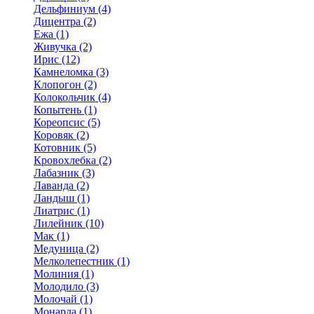
Дельфиниум (4)
Дицентра (2)
Ежа (1)
Живучка (2)
Ирис (12)
Камнеломка (3)
Клопогон (2)
Колокольчик (4)
Копытень (1)
Кореопсис (5)
Коровяк (2)
Котовник (5)
Кровохлебка (2)
Лабазник (3)
Лаванда (2)
Ландыш (1)
Лиатрис (1)
Лилейник (10)
Мак (1)
Медуница (2)
Мелколепестник (1)
Молиния (1)
Молодило (3)
Молочай (1)
Монарда (1)