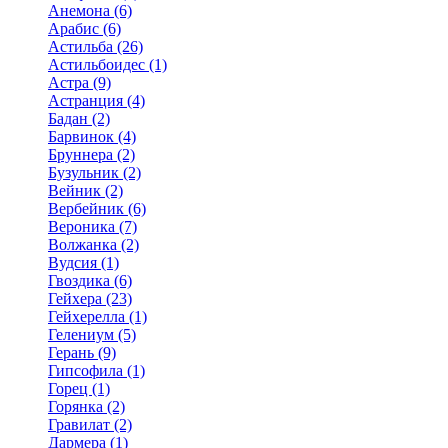
Анемона (6)
Арабис (6)
Астильба (26)
Астильбоидес (1)
Астра (9)
Астранция (4)
Бадан (2)
Барвинок (4)
Бруннера (2)
Бузульник (2)
Вейник (2)
Вербейник (6)
Вероника (7)
Волжанка (2)
Вудсия (1)
Гвоздика (6)
Гейхера (23)
Гейхерелла (1)
Гелениум (5)
Герань (9)
Гипсофила (1)
Горец (1)
Горянка (2)
Гравилат (2)
Дармера (1)