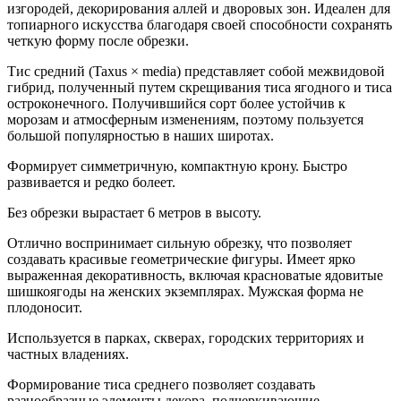
изгородей, декорирования аллей и дворовых зон. Идеален для
топиарного искусства благодаря своей способности сохранять
четкую форму после обрезки.
Тис средний (Taxus × media) представляет собой межвидовой
гибрид, полученный путем скрещивания тиса ягодного и тиса
остроконечного. Получившийся сорт более устойчив к
морозам и атмосферным изменениям, поэтому пользуется
большой популярностью в наших широтах.
Формирует симметричную, компактную крону. Быстро
развивается и редко болеет.
Без обрезки вырастает 6 метров в высоту.
Отлично воспринимает сильную обрезку, что позволяет
создавать красивые геометрические фигуры. Имеет ярко
выраженная декоративность, включая красноватые ядовитые
шишкоягоды на женских экземплярах. Мужская форма не
плодоносит.
Используется в парках, скверах, городских территориях и
частных владениях.
Формирование тиса среднего позволяет создавать
разнообразные элементы декора, подчеркивающие