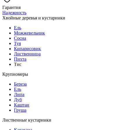
Гарантия
Надежность
Хвойные деревья и кустарники
Ель
Можжевельник
Сосна
Туя
Кипарисовик
Лиственница
Пихта
Тис
Крупномеры
Береза
Ель
Липа
Дуб
Каштан
Груша
Лиственные кустарники
Карагана