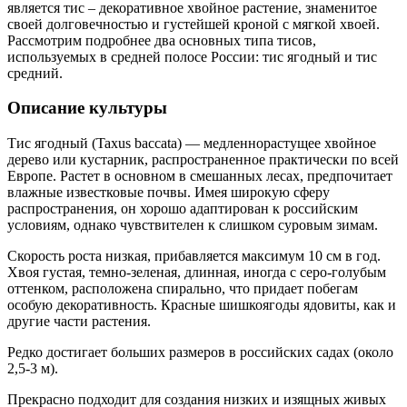
является тис – декоративное хвойное растение, знаменитое
своей долговечностью и густейшей кроной с мягкой хвоей.
Рассмотрим подробнее два основных типа тисов,
используемых в средней полосе России: тис ягодный и тис
средний.
Описание культуры
Тис ягодный (Taxus baccata) — медленнорастущее хвойное
дерево или кустарник, распространенное практически по всей
Европе. Растет в основном в смешанных лесах, предпочитает
влажные известковые почвы. Имея широкую сферу
распространения, он хорошо адаптирован к российским
условиям, однако чувствителен к слишком суровым зимам.
Скорость роста низкая, прибавляется максимум 10 см в год.
Хвоя густая, темно-зеленая, длинная, иногда с серо-голубым
оттенком, расположена спирально, что придает побегам
особую декоративность. Красные шишкоягоды ядовиты, как и
другие части растения.
Редко достигает больших размеров в российских садах (около
2,5-3 м).
Прекрасно подходит для создания низких и изящных живых