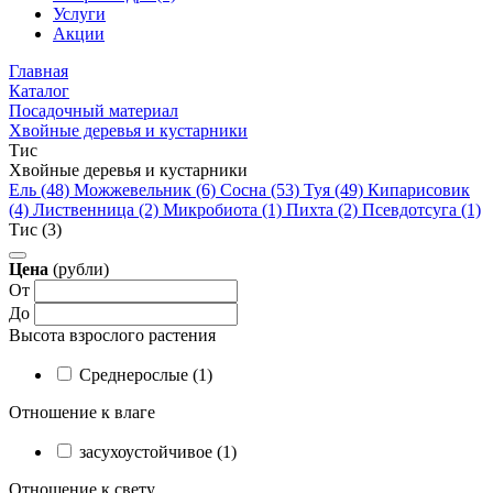
Услуги
Акции
Главная
Каталог
Посадочный материал
Хвойные деревья и кустарники
Тис
Хвойные деревья и кустарники
Ель (48)
Можжевельник (6)
Сосна (53)
Туя (49)
Кипарисовик
(4)
Лиственница (2)
Микробиота (1)
Пихта (2)
Псевдотсуга (1)
Тис (3)
Цена
(рубли)
От
До
Высота взрослого растения
Cреднерослые (1)
Отношение к влаге
засухоустойчивое (1)
Отношение к свету