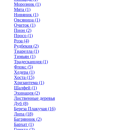
Морозник (1)
Мята (1)
Нивяник (1)
Овсяница (1)
Очиток (1)
Пион (2)
Просо (1)
Роза (4)
Рудбекия (2)
Тиарелла (1)
Тимьян (1)
Традесканция (1)
Флокс (5)
Хедера (1)
Хоста (15)
Хризантема (1)
Шалфей (1)
Эхинацея (2)
Лиственные деревья
Дуб (8)
Береза Плакучая (16)
Липа (18)
Багрянник (2)
Бархат (1)
Гинкго (2)