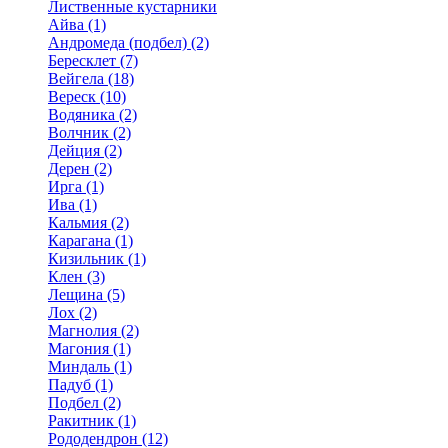
Лиственные кустарники
Айва (1)
Андромеда (подбел) (2)
Бересклет (7)
Вейгела (18)
Вереск (10)
Водяника (2)
Волчник (2)
Дейция (2)
Дерен (2)
Ирга (1)
Ива (1)
Кальмия (2)
Карагана (1)
Кизильник (1)
Клен (3)
Лещина (5)
Лох (2)
Магнолия (2)
Магония (1)
Миндаль (1)
Падуб (1)
Подбел (2)
Ракитник (1)
Рододендрон (12)