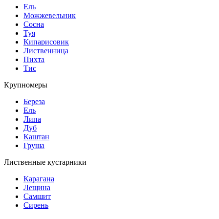
Ель
Можжевельник
Сосна
Туя
Кипарисовик
Лиственница
Пихта
Тис
Крупномеры
Береза
Ель
Липа
Дуб
Каштан
Груша
Лиственные кустарники
Карагана
Лещина
Самшит
Сирень