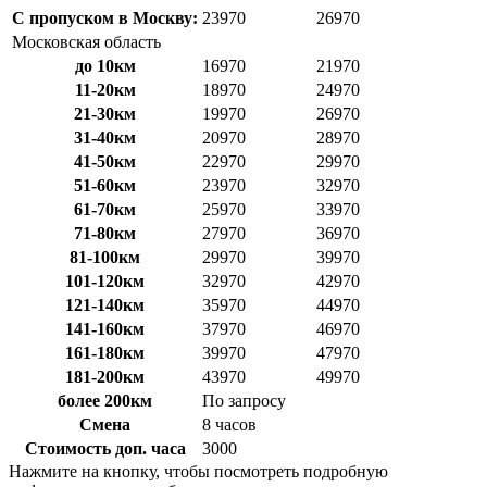
С пропуском в Москву:
23970
26970
Московская область
до 10км
16970
21970
11-20км
18970
24970
21-30км
19970
26970
31-40км
20970
28970
41-50км
22970
29970
51-60км
23970
32970
61-70км
25970
33970
71-80км
27970
36970
81-100км
29970
39970
101-120км
32970
42970
121-140км
35970
44970
141-160км
37970
46970
161-180км
39970
47970
181-200км
43970
49970
более 200км
По запросу
Смена
8 часов
Стоимость доп. часа
3000
Нажмите на кнопку, чтобы посмотреть подробную