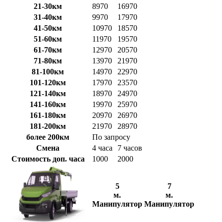
21-30км
8970
16970
31-40км
9970
17970
41-50км
10970
18570
51-60км
11970
19570
61-70км
12970
20570
71-80км
13970
21970
81-100км
14970
22970
101-120км
17970
23570
121-140км
18970
24970
141-160км
19970
25970
161-180км
20970
26970
181-200км
21970
28970
более 200км
По запросу
Смена
4 часа
7 часов
Стоимость доп. часа
1000
2000
5
7
м.
м.
Манипулятор
Манипулятор