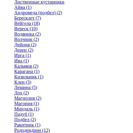
Лиственные кустарники
Айва (1)
Андромеда (подбел) (2)
Бересклет (7)
Вейгела (18)
Вереск (10)
Водяника (2)
Волчник (2)
Дейция (2)
Дерен (2)
Ирга (1)
Ива (1)
Кальмия (2)
Карагана (1)
Кизильник (1)
Клен (3)
Лещина (5)
Лох (2)
Магнолия (2)
Магония (1)
Миндаль (1)
Падуб (1)
Подбел (2)
Ракитник (1)
Рододендрон (12)