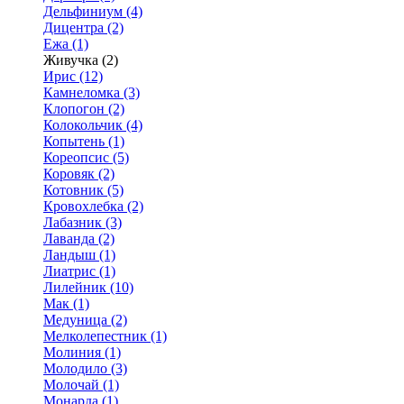
Дельфиниум (4)
Дицентра (2)
Ежа (1)
Живучка (2)
Ирис (12)
Камнеломка (3)
Клопогон (2)
Колокольчик (4)
Копытень (1)
Кореопсис (5)
Коровяк (2)
Котовник (5)
Кровохлебка (2)
Лабазник (3)
Лаванда (2)
Ландыш (1)
Лиатрис (1)
Лилейник (10)
Мак (1)
Медуница (2)
Мелколепестник (1)
Молиния (1)
Молодило (3)
Молочай (1)
Монарда (1)