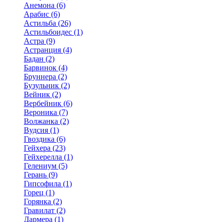
Анемона (6)
Арабис (6)
Астильба (26)
Астильбоидес (1)
Астра (9)
Астранция (4)
Бадан (2)
Барвинок (4)
Бруннера (2)
Бузульник (2)
Вейник (2)
Вербейник (6)
Вероника (7)
Волжанка (2)
Вудсия (1)
Гвоздика (6)
Гейхера (23)
Гейхерелла (1)
Гелениум (5)
Герань (9)
Гипсофила (1)
Горец (1)
Горянка (2)
Гравилат (2)
Дармера (1)