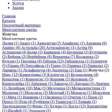
Услуги
Акции
Главная
Каталог
Посадочный материал
Многолетние цветы
Живучка
Многолетние цветы
Лилия (1)
Акант (1)
Аквилегия (2)
Анафалис (1)
Анемона (6)
Арабис (6)
Астильба (26)
Астильбоидес (1)
Астра (9)
Астранция (4)
Бадан (2)
Барвинок (4)
Бруннера (2)
Бузульник
(2)
Вейник (2)
Вербейник (6)
Вероника (7)
Волжанка (2)
Вудсия (1)
Гвоздика (6)
Гейхера (23)
Гейхерелла (1)
Гелениум
(5)
Герань (9)
Гипсофила (1)
Горец (1)
Горянка (2)
Гравилат (2)
Дармера (1)
Дельфиниум (4)
Дицентра (2)
Ежа (1)
Живучка (2)
Ирис (12)
Камнеломка (3)
Клопогон (2)
Колокольчик (4)
Копытень (1)
Кореопсис (5)
Коровяк (2)
Котовник (5)
Кровохлебка (2)
Лабазник (3)
Лаванда (2)
Ландыш (1)
Лиатрис
(1)
Лилейник (10)
Мак (1)
Медуница (2)
Мелколепестник (1)
Молиния (1)
Молодило (3)
Молочай (1)
Монарда (1)
Морозник
(1)
Мята (1)
Нивяник (1)
Овсяница (1)
Очиток (1)
Пион (2)
Просо (1)
Роза (4)
Рудбекия (2)
Тиарелла (1)
Тимьян (1)
Традесканция (1)
Флокс (5)
Хедера (1)
Хоста (15)
Хризантема
(1)
Шалфей (1)
Эхинацея (2)