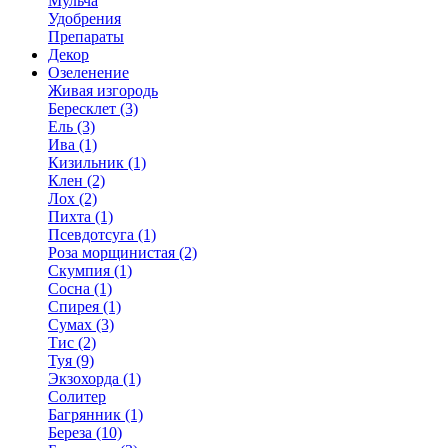
Мульча
Удобрения
Препараты
Декор
Озеленение
Живая изгородь
Бересклет (3)
Ель (3)
Ива (1)
Кизильник (1)
Клен (2)
Лох (2)
Пихта (1)
Псевдотсуга (1)
Роза морщинистая (2)
Скумпия (1)
Сосна (1)
Спирея (1)
Сумах (3)
Тис (2)
Туя (9)
Экзохорда (1)
Солитер
Багрянник (1)
Береза (10)