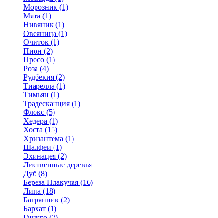
Морозник (1)
Мята (1)
Нивяник (1)
Овсяница (1)
Очиток (1)
Пион (2)
Просо (1)
Роза (4)
Рудбекия (2)
Тиарелла (1)
Тимьян (1)
Традесканция (1)
Флокс (5)
Хедера (1)
Хоста (15)
Хризантема (1)
Шалфей (1)
Эхинацея (2)
Лиственные деревья
Дуб (8)
Береза Плакучая (16)
Липа (18)
Багрянник (2)
Бархат (1)
Гинкго (2)