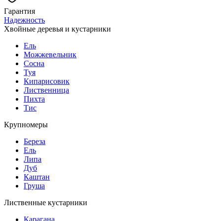
Гарантия
Надежность
Хвойные деревья и кустарники
Ель
Можжевельник
Сосна
Туя
Кипарисовик
Лиственница
Пихта
Тис
Крупномеры
Береза
Ель
Липа
Дуб
Каштан
Груша
Лиственные кустарники
Карагана