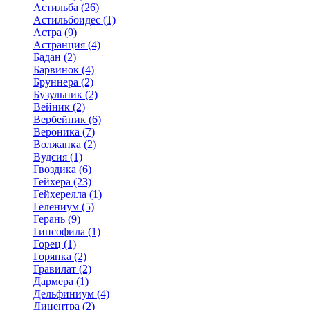
Астильба (26)
Астильбоидес (1)
Астра (9)
Астранция (4)
Бадан (2)
Барвинок (4)
Бруннера (2)
Бузульник (2)
Вейник (2)
Вербейник (6)
Вероника (7)
Волжанка (2)
Вудсия (1)
Гвоздика (6)
Гейхера (23)
Гейхерелла (1)
Гелениум (5)
Герань (9)
Гипсофила (1)
Горец (1)
Горянка (2)
Гравилат (2)
Дармера (1)
Дельфиниум (4)
Дицентра (2)