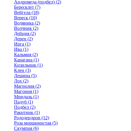
Андромеда (подбел) (2)
Бересклет (7)
Вейгела (18)
Вереск (10)
Водяника (2)
Волчник (2)
Дейция (2)
Дерен (2)
Ирга (1)
Ива (1)
Кальмия (2)
Карагана (1)
Кизильник (1)
Клен (3)
Лещина (5)
Лох (2)
Магнолия (2)
Магония (1)
Миндаль (1)
Падуб (1)
Подбел (2)
Ракитник (1)
Рододендрон (12)
Роза морщинистая (5)
Скумпия (6)