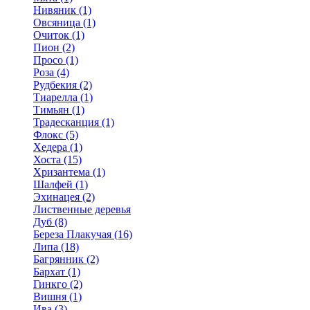
Нивяник (1)
Овсяница (1)
Очиток (1)
Пион (2)
Просо (1)
Роза (4)
Рудбекия (2)
Тиарелла (1)
Тимьян (1)
Традесканция (1)
Флокс (5)
Хедера (1)
Хоста (15)
Хризантема (1)
Шалфей (1)
Эхинацея (2)
Лиственные деревья
Дуб (8)
Береза Плакучая (16)
Липа (18)
Багрянник (2)
Бархат (1)
Гинкго (2)
Вишня (1)
Ива (3)