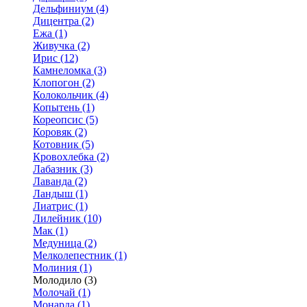
Дельфиниум (4)
Дицентра (2)
Ежа (1)
Живучка (2)
Ирис (12)
Камнеломка (3)
Клопогон (2)
Колокольчик (4)
Копытень (1)
Кореопсис (5)
Коровяк (2)
Котовник (5)
Кровохлебка (2)
Лабазник (3)
Лаванда (2)
Ландыш (1)
Лиатрис (1)
Лилейник (10)
Мак (1)
Медуница (2)
Мелколепестник (1)
Молиния (1)
Молодило (3)
Молочай (1)
Монарда (1)