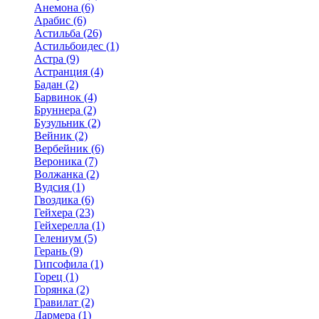
Анемона (6)
Арабис (6)
Астильба (26)
Астильбоидес (1)
Астра (9)
Астранция (4)
Бадан (2)
Барвинок (4)
Бруннера (2)
Бузульник (2)
Вейник (2)
Вербейник (6)
Вероника (7)
Волжанка (2)
Вудсия (1)
Гвоздика (6)
Гейхера (23)
Гейхерелла (1)
Гелениум (5)
Герань (9)
Гипсофила (1)
Горец (1)
Горянка (2)
Гравилат (2)
Дармера (1)