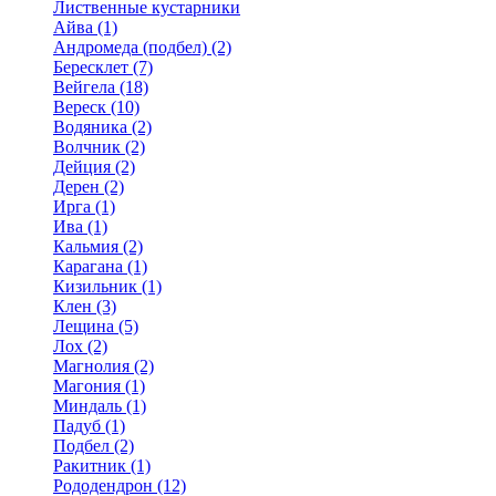
Лиственные кустарники
Айва (1)
Андромеда (подбел) (2)
Бересклет (7)
Вейгела (18)
Вереск (10)
Водяника (2)
Волчник (2)
Дейция (2)
Дерен (2)
Ирга (1)
Ива (1)
Кальмия (2)
Карагана (1)
Кизильник (1)
Клен (3)
Лещина (5)
Лох (2)
Магнолия (2)
Магония (1)
Миндаль (1)
Падуб (1)
Подбел (2)
Ракитник (1)
Рододендрон (12)