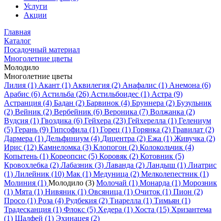
Услуги
Акции
Главная
Каталог
Посадочный материал
Многолетние цветы
Молодило
Многолетние цветы
Лилия (1)
Акант (1)
Аквилегия (2)
Анафалис (1)
Анемона (6)
Арабис (6)
Астильба (26)
Астильбоидес (1)
Астра (9)
Астранция (4)
Бадан (2)
Барвинок (4)
Бруннера (2)
Бузульник
(2)
Вейник (2)
Вербейник (6)
Вероника (7)
Волжанка (2)
Вудсия (1)
Гвоздика (6)
Гейхера (23)
Гейхерелла (1)
Гелениум
(5)
Герань (9)
Гипсофила (1)
Горец (1)
Горянка (2)
Гравилат (2)
Дармера (1)
Дельфиниум (4)
Дицентра (2)
Ежа (1)
Живучка (2)
Ирис (12)
Камнеломка (3)
Клопогон (2)
Колокольчик (4)
Копытень (1)
Кореопсис (5)
Коровяк (2)
Котовник (5)
Кровохлебка (2)
Лабазник (3)
Лаванда (2)
Ландыш (1)
Лиатрис
(1)
Лилейник (10)
Мак (1)
Медуница (2)
Мелколепестник (1)
Молиния (1)
Молодило (3)
Молочай (1)
Монарда (1)
Морозник
(1)
Мята (1)
Нивяник (1)
Овсяница (1)
Очиток (1)
Пион (2)
Просо (1)
Роза (4)
Рудбекия (2)
Тиарелла (1)
Тимьян (1)
Традесканция (1)
Флокс (5)
Хедера (1)
Хоста (15)
Хризантема
(1)
Шалфей (1)
Эхинацея (2)