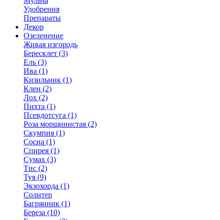
Мульча
Удобрения
Препараты
Декор
Озеленение
Живая изгородь
Бересклет (3)
Ель (3)
Ива (1)
Кизильник (1)
Клен (2)
Лох (2)
Пихта (1)
Псевдотсуга (1)
Роза морщинистая (2)
Скумпия (1)
Сосна (1)
Спирея (1)
Сумах (3)
Тис (2)
Туя (9)
Экзохорда (1)
Солитер
Багрянник (1)
Береза (10)