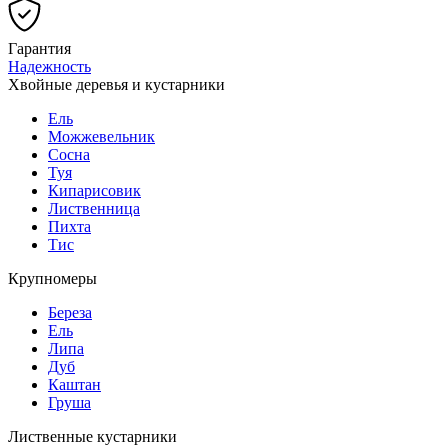
Гарантия
Надежность
Хвойные деревья и кустарники
Ель
Можжевельник
Сосна
Туя
Кипарисовик
Лиственница
Пихта
Тис
Крупномеры
Береза
Ель
Липа
Дуб
Каштан
Груша
Лиственные кустарники