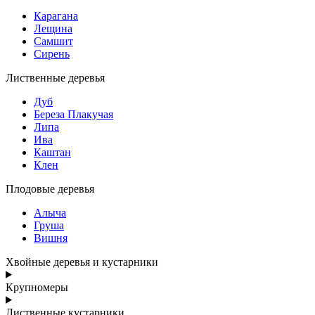
Карагана
Лещина
Самшит
Сирень
Лиственные деревья
Дуб
Береза Плакучая
Липа
Ива
Каштан
Клен
Плодовые деревья
Алыча
Груша
Вишня
Хвойные деревья и кустарники
Крупномеры
Лиственные кустарники