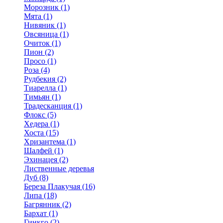
Морозник (1)
Мята (1)
Нивяник (1)
Овсяница (1)
Очиток (1)
Пион (2)
Просо (1)
Роза (4)
Рудбекия (2)
Тиарелла (1)
Тимьян (1)
Традесканция (1)
Флокс (5)
Хедера (1)
Хоста (15)
Хризантема (1)
Шалфей (1)
Эхинацея (2)
Лиственные деревья
Дуб (8)
Береза Плакучая (16)
Липа (18)
Багрянник (2)
Бархат (1)
Гинкго (2)