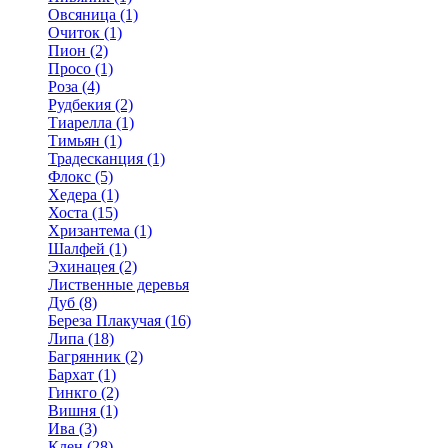
Овсяница (1)
Очиток (1)
Пион (2)
Просо (1)
Роза (4)
Рудбекия (2)
Тиарелла (1)
Тимьян (1)
Традесканция (1)
Флокс (5)
Хедера (1)
Хоста (15)
Хризантема (1)
Шалфей (1)
Эхинацея (2)
Лиственные деревья
Дуб (8)
Береза Плакучая (16)
Липа (18)
Багрянник (2)
Бархат (1)
Гинкго (2)
Вишня (1)
Ива (3)
Клен (28)