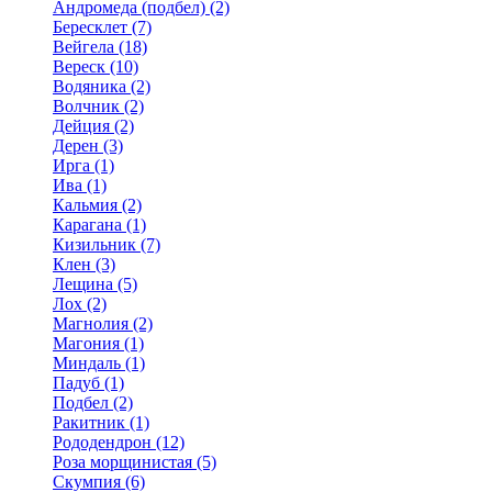
Андромеда (подбел) (2)
Бересклет (7)
Вейгела (18)
Вереск (10)
Водяника (2)
Волчник (2)
Дейция (2)
Дерен (3)
Ирга (1)
Ива (1)
Кальмия (2)
Карагана (1)
Кизильник (7)
Клен (3)
Лещина (5)
Лох (2)
Магнолия (2)
Магония (1)
Миндаль (1)
Падуб (1)
Подбел (2)
Ракитник (1)
Рододендрон (12)
Роза морщинистая (5)
Скумпия (6)