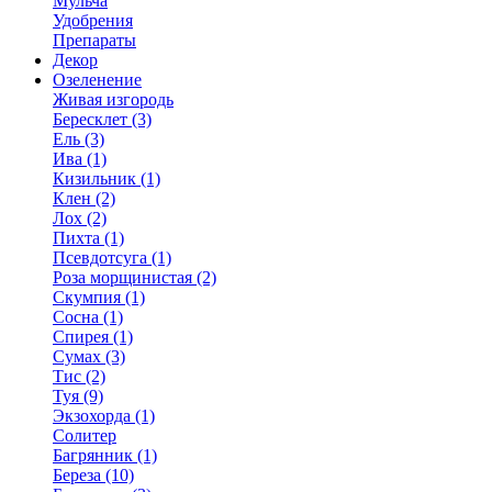
Мульча
Удобрения
Препараты
Декор
Озеленение
Живая изгородь
Бересклет (3)
Ель (3)
Ива (1)
Кизильник (1)
Клен (2)
Лох (2)
Пихта (1)
Псевдотсуга (1)
Роза морщинистая (2)
Скумпия (1)
Сосна (1)
Спирея (1)
Сумах (3)
Тис (2)
Туя (9)
Экзохорда (1)
Солитер
Багрянник (1)
Береза (10)