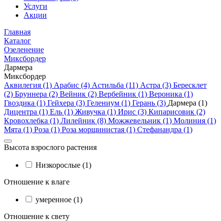
Услуги
Акции
Главная
Каталог
Озеленение
Миксбордер
Дармера
Миксбордер
Аквилегия (1)
Арабис (4)
Астильба (11)
Астра (3)
Бересклет
(2)
Бруннера (2)
Вейник (2)
Вербейник (1)
Вероника (1)
Гвоздика (1)
Гейхера (3)
Гелениум (1)
Герань (3)
Дармера (1)
Дицентра (1)
Ель (1)
Живучка (1)
Ирис (3)
Кипарисовик (2)
Кровохлебка (1)
Лилейник (8)
Можжевельник (1)
Молиния (1)
Мята (1)
Роза (1)
Роза морщинистая (1)
Стефанандра (1)
Высота взрослого растения
Низкорослые (1)
Отношение к влаге
умеренное (1)
Отношение к свету