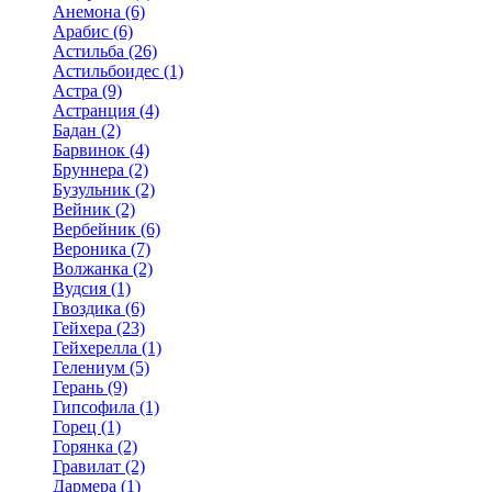
Анемона (6)
Арабис (6)
Астильба (26)
Астильбоидес (1)
Астра (9)
Астранция (4)
Бадан (2)
Барвинок (4)
Бруннера (2)
Бузульник (2)
Вейник (2)
Вербейник (6)
Вероника (7)
Волжанка (2)
Вудсия (1)
Гвоздика (6)
Гейхера (23)
Гейхерелла (1)
Гелениум (5)
Герань (9)
Гипсофила (1)
Горец (1)
Горянка (2)
Гравилат (2)
Дармера (1)