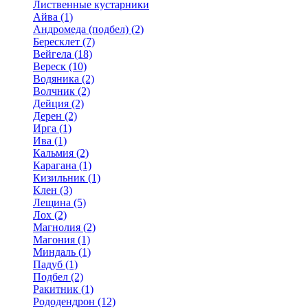
Лиственные кустарники
Айва (1)
Андромеда (подбел) (2)
Бересклет (7)
Вейгела (18)
Вереск (10)
Водяника (2)
Волчник (2)
Дейция (2)
Дерен (2)
Ирга (1)
Ива (1)
Кальмия (2)
Карагана (1)
Кизильник (1)
Клен (3)
Лещина (5)
Лох (2)
Магнолия (2)
Магония (1)
Миндаль (1)
Падуб (1)
Подбел (2)
Ракитник (1)
Рододендрон (12)