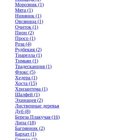
Морозник (1)
Мята (1)
Нивяник (1)
Овсяница (1)
Очиток (1)
Пион (2)
Просо (1)
Роза (4)
Рудбекия (2)
Тиарелла (1)
Тимьян (1)
Традесканция (1)
Флокс (5)
Хедера (1)
Хоста (15)
Хризантема (1)
Шалфей (1)
Эхинацея (2)
Лиственные деревья
Дуб (8)
Береза Плакучая (16)
Липа (18)
Багрянник (2)
Бархат (1)
Гинкго (2)