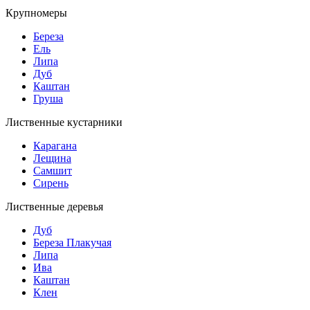
Крупномеры
Береза
Ель
Липа
Дуб
Каштан
Груша
Лиственные кустарники
Карагана
Лещина
Самшит
Сирень
Лиственные деревья
Дуб
Береза Плакучая
Липа
Ива
Каштан
Клен