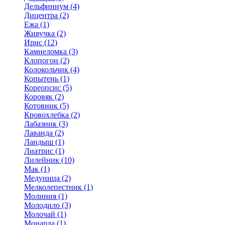
Дельфиниум (4)
Дицентра (2)
Ежа (1)
Живучка (2)
Ирис (12)
Камнеломка (3)
Клопогон (2)
Колокольчик (4)
Копытень (1)
Кореопсис (5)
Коровяк (2)
Котовник (5)
Кровохлебка (2)
Лабазник (3)
Лаванда (2)
Ландыш (1)
Лиатрис (1)
Лилейник (10)
Мак (1)
Медуница (2)
Мелколепестник (1)
Молиния (1)
Молодило (3)
Молочай (1)
Монарда (1)