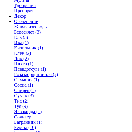
Мульча
Удобрения
Препараты
Декор
Озеленение
Живая изгородь
Бересклет (3)
Ель (3)
Ива (1)
Кизильник (1)
Клен (2)
Лох (2)
Пихта (1)
Псевдотсуга (1)
Роза морщинистая (2)
Скумпия (1)
Сосна (1)
Спирея (1)
Сумах (3)
Тис (2)
Туя (9)
Экзохорда (1)
Солитер
Багрянник (1)
Береза (10)