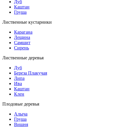
Дуб
Каштан
Груша
Лиственные кустарники
Карагана
Лещина
Самшит
Сирень
Лиственные деревья
Дуб
Береза Плакучая
Липа
Ива
Каштан
Клен
Плодовые деревья
Алыча
Груша
Вишня