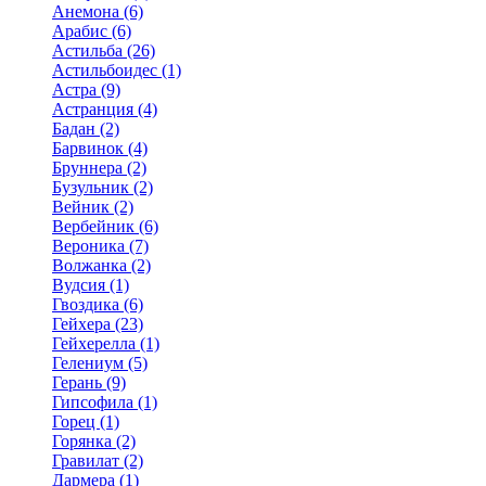
Анемона (6)
Арабис (6)
Астильба (26)
Астильбоидес (1)
Астра (9)
Астранция (4)
Бадан (2)
Барвинок (4)
Бруннера (2)
Бузульник (2)
Вейник (2)
Вербейник (6)
Вероника (7)
Волжанка (2)
Вудсия (1)
Гвоздика (6)
Гейхера (23)
Гейхерелла (1)
Гелениум (5)
Герань (9)
Гипсофила (1)
Горец (1)
Горянка (2)
Гравилат (2)
Дармера (1)