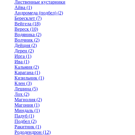
Лиственные кустарники
Айва (1)
Андромеда (подбел) (2)
Бересклет (7)
Вейгела (18)
Вереск (10)
Водяника (2)
Волчник (2)
Дейция (2)
Дерен (2)
Ирга (1)
Ива (1)
Кальмия (2)
Карагана (1)
Кизильник (1)
Клен (3)
Лещина (5)
Лох (2)
Магнолия (2)
Магония (1)
Миндаль (1)
Падуб (1)
Подбел (2)
Ракитник (1)
Рододендрон (12)