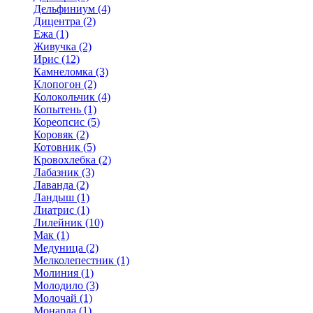
Дельфиниум (4)
Дицентра (2)
Ежа (1)
Живучка (2)
Ирис (12)
Камнеломка (3)
Клопогон (2)
Колокольчик (4)
Копытень (1)
Кореопсис (5)
Коровяк (2)
Котовник (5)
Кровохлебка (2)
Лабазник (3)
Лаванда (2)
Ландыш (1)
Лиатрис (1)
Лилейник (10)
Мак (1)
Медуница (2)
Мелколепестник (1)
Молиния (1)
Молодило (3)
Молочай (1)
Монарда (1)