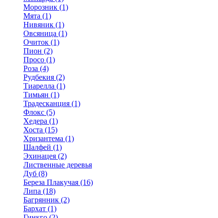
Морозник (1)
Мята (1)
Нивяник (1)
Овсяница (1)
Очиток (1)
Пион (2)
Просо (1)
Роза (4)
Рудбекия (2)
Тиарелла (1)
Тимьян (1)
Традесканция (1)
Флокс (5)
Хедера (1)
Хоста (15)
Хризантема (1)
Шалфей (1)
Эхинацея (2)
Лиственные деревья
Дуб (8)
Береза Плакучая (16)
Липа (18)
Багрянник (2)
Бархат (1)
Гинкго (2)