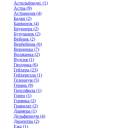
Астильбоидес (1)
Астра (9)
Астранция (4)
Бадан (2)
Барвинок (4)
Бруннера (2)
Бузульник (2)
Вейник (2)
Вербейник (6)
Вероника (7)
Волжанка (2)
Вудсия (1)
Гвоздика (6)
Гейхера (23)
Гейхерелла (1)
Гелениум (5)
Герань (9)
Гипсофила (1)
Горец (1)
Горянка (2)
Гравилат (2)
Дармера (1)
Дельфиниум (4)
Дицентра (2)
Ежа (1)