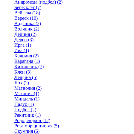
Андромеда (подбел) (2)
Бересклет (7)
Вейгела (18)
Вереск (10)
Водяника (2)
Волчник (2)
Дейция (2)
Дерен (3)
Ирга (1)
Ива (1)
Кальмия (2)
Карагана (1)
Кизильник (7)
Клен (3)
Лещина (5)
Лох (2)
Магнолия (2)
Магония (1)
Миндаль (1)
Падуб (1)
Подбел (2)
Ракитник (1)
Рододендрон (12)
Роза морщинистая (5)
Скумпия (6)