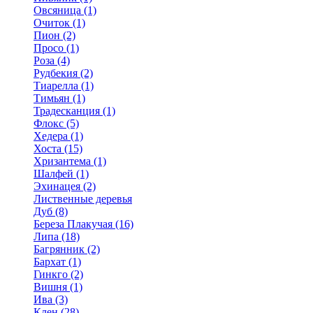
Овсяница (1)
Очиток (1)
Пион (2)
Просо (1)
Роза (4)
Рудбекия (2)
Тиарелла (1)
Тимьян (1)
Традесканция (1)
Флокс (5)
Хедера (1)
Хоста (15)
Хризантема (1)
Шалфей (1)
Эхинацея (2)
Лиственные деревья
Дуб (8)
Береза Плакучая (16)
Липа (18)
Багрянник (2)
Бархат (1)
Гинкго (2)
Вишня (1)
Ива (3)
Клен (28)