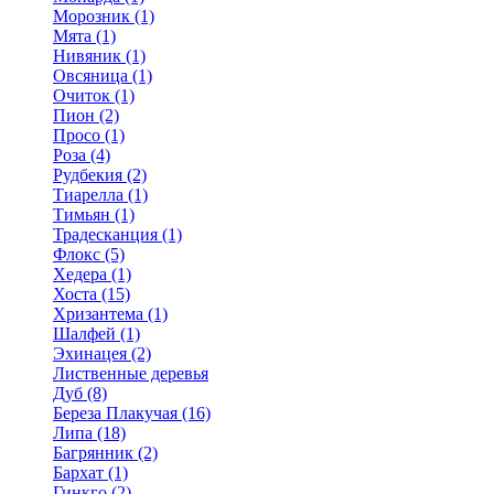
Морозник (1)
Мята (1)
Нивяник (1)
Овсяница (1)
Очиток (1)
Пион (2)
Просо (1)
Роза (4)
Рудбекия (2)
Тиарелла (1)
Тимьян (1)
Традесканция (1)
Флокс (5)
Хедера (1)
Хоста (15)
Хризантема (1)
Шалфей (1)
Эхинацея (2)
Лиственные деревья
Дуб (8)
Береза Плакучая (16)
Липа (18)
Багрянник (2)
Бархат (1)
Гинкго (2)