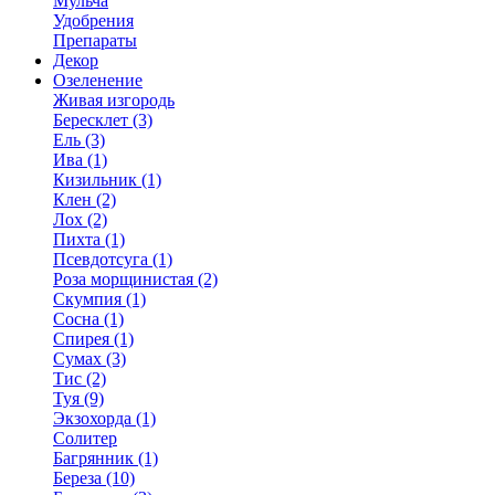
Мульча
Удобрения
Препараты
Декор
Озеленение
Живая изгородь
Бересклет (3)
Ель (3)
Ива (1)
Кизильник (1)
Клен (2)
Лох (2)
Пихта (1)
Псевдотсуга (1)
Роза морщинистая (2)
Скумпия (1)
Сосна (1)
Спирея (1)
Сумах (3)
Тис (2)
Туя (9)
Экзохорда (1)
Солитер
Багрянник (1)
Береза (10)