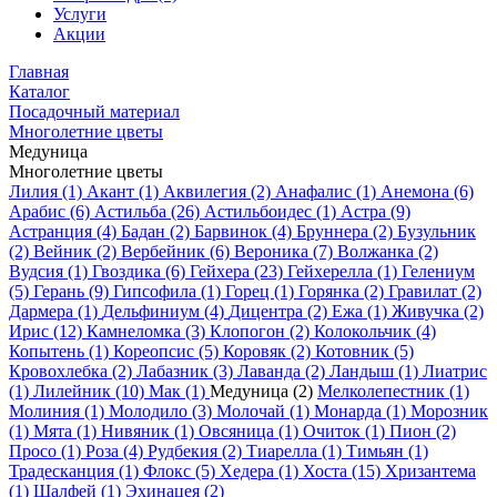
Услуги
Акции
Главная
Каталог
Посадочный материал
Многолетние цветы
Медуница
Многолетние цветы
Лилия (1)
Акант (1)
Аквилегия (2)
Анафалис (1)
Анемона (6)
Арабис (6)
Астильба (26)
Астильбоидес (1)
Астра (9)
Астранция (4)
Бадан (2)
Барвинок (4)
Бруннера (2)
Бузульник
(2)
Вейник (2)
Вербейник (6)
Вероника (7)
Волжанка (2)
Вудсия (1)
Гвоздика (6)
Гейхера (23)
Гейхерелла (1)
Гелениум
(5)
Герань (9)
Гипсофила (1)
Горец (1)
Горянка (2)
Гравилат (2)
Дармера (1)
Дельфиниум (4)
Дицентра (2)
Ежа (1)
Живучка (2)
Ирис (12)
Камнеломка (3)
Клопогон (2)
Колокольчик (4)
Копытень (1)
Кореопсис (5)
Коровяк (2)
Котовник (5)
Кровохлебка (2)
Лабазник (3)
Лаванда (2)
Ландыш (1)
Лиатрис
(1)
Лилейник (10)
Мак (1)
Медуница (2)
Мелколепестник (1)
Молиния (1)
Молодило (3)
Молочай (1)
Монарда (1)
Морозник
(1)
Мята (1)
Нивяник (1)
Овсяница (1)
Очиток (1)
Пион (2)
Просо (1)
Роза (4)
Рудбекия (2)
Тиарелла (1)
Тимьян (1)
Традесканция (1)
Флокс (5)
Хедера (1)
Хоста (15)
Хризантема
(1)
Шалфей (1)
Эхинацея (2)