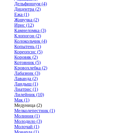
Дельфиниум (4)
Дицентра (2)
Ежа (1)
Живучка (2)
Ирис (12)
Камнеломка (3)
Клопогон (2)
Колокольчик (4)
Копытень (1)
Кореопсис (5)
Коровяк (2)
Котовник (5)
Кровохлебка (2)
Лабазник (3)
Лаванда (2)
Ландыш (1)
Лиатрис (1)
Лилейник (10)
Мак (1)
Медуница (2)
Мелколепестник (1)
Молиния (1)
Молодило (3)
Молочай (1)
Монарда (1)