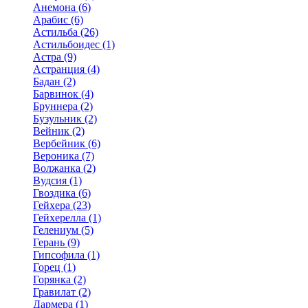
Анемона (6)
Арабис (6)
Астильба (26)
Астильбоидес (1)
Астра (9)
Астранция (4)
Бадан (2)
Барвинок (4)
Бруннера (2)
Бузульник (2)
Вейник (2)
Вербейник (6)
Вероника (7)
Волжанка (2)
Вудсия (1)
Гвоздика (6)
Гейхера (23)
Гейхерелла (1)
Гелениум (5)
Герань (9)
Гипсофила (1)
Горец (1)
Горянка (2)
Гравилат (2)
Дармера (1)