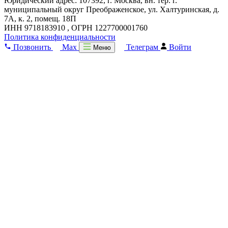
Юридический адрес: 107392, г. Москва, вн. тер. г.
муниципальный округ Преображенское, ул. Халтуринская, д.
7А, к. 2, помещ. 18П
ИНН 9718183910 , ОГРН 1227700001760
Политика конфиденциальности
Позвонить
Max
Телеграм
Войти
Меню