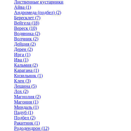
Лиственные кустарники
Айва (1)
Андромеда (подбел) (2)
Бересклет (7)
Вейгела (18)
Вереск (10)
Водяника (2)
Волчник (2)
Дейция (2)
Дерен (2)
Ирга (1)
Ива (1)
Кальмия (2)
Карагана (1)
Кизильник (1)
Клен (3)
Лещина (5)
Лох (2)
Магнолия (2)
Магония (1)
Миндаль (1)
Падуб (1)
Подбел (2)
Ракитник (1)
Рододендрон (12)