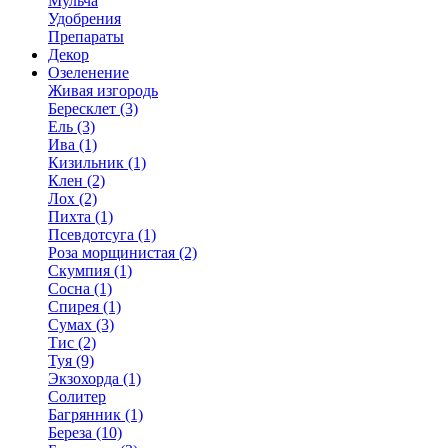
Мульча
Удобрения
Препараты
Декор
Озеленение
Живая изгородь
Бересклет (3)
Ель (3)
Ива (1)
Кизильник (1)
Клен (2)
Лох (2)
Пихта (1)
Псевдотсуга (1)
Роза морщинистая (2)
Скумпия (1)
Сосна (1)
Спирея (1)
Сумах (3)
Тис (2)
Туя (9)
Экзохорда (1)
Солитер
Багрянник (1)
Береза (10)