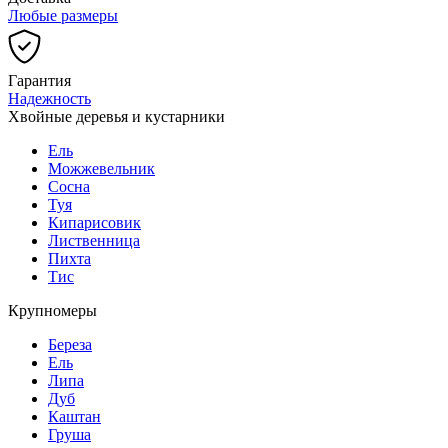
Любые размеры
Гарантия
Надежность
Хвойные деревья и кустарники
Ель
Можжевельник
Сосна
Туя
Кипарисовик
Лиственница
Пихта
Тис
Крупномеры
Береза
Ель
Липа
Дуб
Каштан
Груша