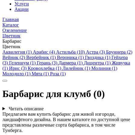
Услуги
Акции
Главная
Каталог
Озеленение
Цветник
Барбарис
Цветник
Аквилегия (1)
Арабис (4)
Астильба (10)
Астра (3)
Бруннера (2)
Вейник (2)
Вербейник (1)
Вероника (1)
Гвоздика (1)
Гейхера
(3)
Гелениум (1)
Герань (3)
Дармера (1)
Дицентра (1)
Живучка
(1)
Ирис (3)
Кровохлебка (1)
Лилейник (1)
Молиния (1)
Молодило (1)
Мята (1)
Роза (1)
Барбарис для клумб (0)
Читать описание
Предлагаем вам купить барбарис для живой изгороди,
ландшафтного дизайна. В нашем каталоге по доступной цене
представлены различные сорта барбариса, в том числе
Тунберга.