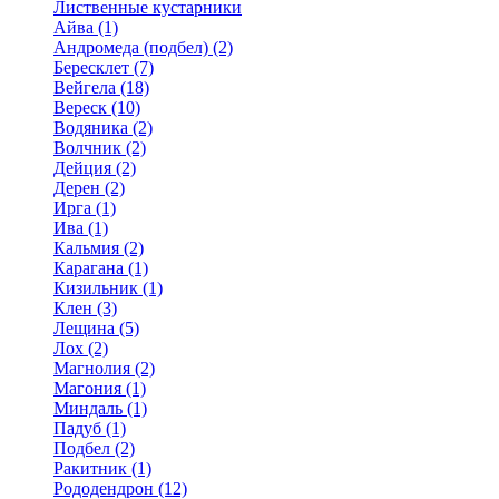
Лиственные кустарники
Айва (1)
Андромеда (подбел) (2)
Бересклет (7)
Вейгела (18)
Вереск (10)
Водяника (2)
Волчник (2)
Дейция (2)
Дерен (2)
Ирга (1)
Ива (1)
Кальмия (2)
Карагана (1)
Кизильник (1)
Клен (3)
Лещина (5)
Лох (2)
Магнолия (2)
Магония (1)
Миндаль (1)
Падуб (1)
Подбел (2)
Ракитник (1)
Рододендрон (12)