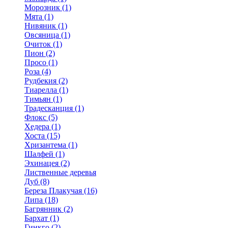
Морозник (1)
Мята (1)
Нивяник (1)
Овсяница (1)
Очиток (1)
Пион (2)
Просо (1)
Роза (4)
Рудбекия (2)
Тиарелла (1)
Тимьян (1)
Традесканция (1)
Флокс (5)
Хедера (1)
Хоста (15)
Хризантема (1)
Шалфей (1)
Эхинацея (2)
Лиственные деревья
Дуб (8)
Береза Плакучая (16)
Липа (18)
Багрянник (2)
Бархат (1)
Гинкго (2)