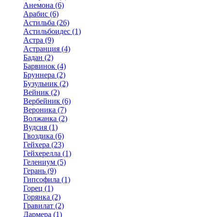
Анемона (6)
Арабис (6)
Астильба (26)
Астильбоидес (1)
Астра (9)
Астранция (4)
Бадан (2)
Барвинок (4)
Бруннера (2)
Бузульник (2)
Вейник (2)
Вербейник (6)
Вероника (7)
Волжанка (2)
Вудсия (1)
Гвоздика (6)
Гейхера (23)
Гейхерелла (1)
Гелениум (5)
Герань (9)
Гипсофила (1)
Горец (1)
Горянка (2)
Гравилат (2)
Дармера (1)