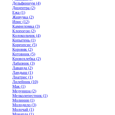
Дельфиниум (4)
Дицентра (2)
Ежа (1)
Живучка (2)
Ирис (12)
Камнеломка (3)
Клопогон (2)
Колокольчик (4)
Копытень (1)
Кореопсис (5)
Коровяк (2)
Котовник (5)
Кровохлебка (2)
Лабазник (3)
Лаванда (2)
Ландыш (1)
Лиатрис (1)
Лилейник (10)
Мак (1)
Медуница (2)
Мелколепестник (1)
Молиния (1)
Молодило (3)
Молочай (1)
Монарда (1)