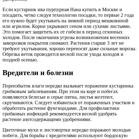
Если кустарник ива пурпурная Нана купить в Москве и
посадить, четко следуя технологии посадки, то первые 2 года
его нужно будет укутывать на зимний период мешковиной
или агрилом. Корни укрывают сеном или сухими листьями.
Это помогает защитить их от гибели в период сезонных
холодов. После окончания угрозы возникновения весенних
заморозков покрытия снимают. Растения старше 3 лет не
требуют укутывания, хорошо переносят даже сильные морозы.
Обрезка веток проводится весной после ухода холодов и
поздней осенью.
Вредители и болезни
Переизбыток влаги нередко вызывает поражение кустарника
грибковым заболеваниям. При этом на коре и побегах
появляются белесые и серые пятна, листья желтеют,
скручиваются. Следует избавиться от пораженных участков и
обработать растение фунгицидами. Для профилактики
грибковых инфекций рекомендуется весной удобрять
растение азотсодержащими удобрениями.
Цветочные мухи и листовертки нередко поражают молодые
побеги. Для борьбы с вредителями используют бордоскую