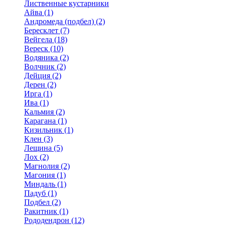
Лиственные кустарники
Айва (1)
Андромеда (подбел) (2)
Бересклет (7)
Вейгела (18)
Вереск (10)
Водяника (2)
Волчник (2)
Дейция (2)
Дерен (2)
Ирга (1)
Ива (1)
Кальмия (2)
Карагана (1)
Кизильник (1)
Клен (3)
Лещина (5)
Лох (2)
Магнолия (2)
Магония (1)
Миндаль (1)
Падуб (1)
Подбел (2)
Ракитник (1)
Рододендрон (12)