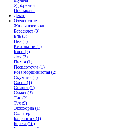
Мульча
Удобрения
Препараты
Декор
Озеленение
Живая изгородь
Бересклет (3)
Ель (3)
Ива (1)
Кизильник (1)
Клен (2)
Лох (2)
Пихта (1)
Псевдотсуга (1)
Роза морщинистая (2)
Скумпия (1)
Сосна (1)
Спирея (1)
Сумах (3)
Тис (2)
Туя (9)
Экзохорда (1)
Солитер
Багрянник (1)
Береза (10)