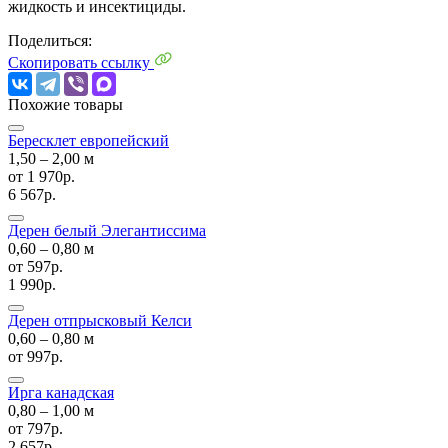
жидкость и инсектициды.
Поделиться:
Скопировать ссылку
Похожие товары
Бересклет европейский
1,50 ‒ 2,00 м
от
1 970р.
6 567р.
Дерен белый Элегантиссима
0,60 ‒ 0,80 м
от
597р.
1 990р.
Дерен отпрысковый Келси
0,60 ‒ 0,80 м
от
997р.
Ирга канадская
0,80 ‒ 1,00 м
от
797р.
2 657р.