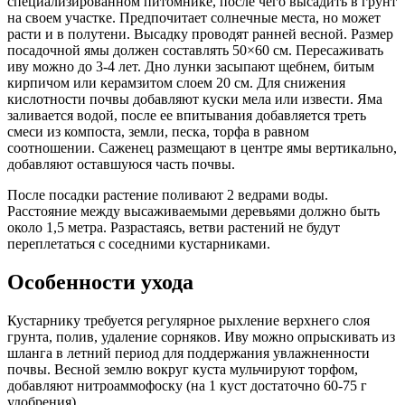
специализированном питомнике, после чего высадить в грунт
на своем участке. Предпочитает солнечные места, но может
расти и в полутени. Высадку проводят ранней весной. Размер
посадочной ямы должен составлять 50×60 см. Пересаживать
иву можно до 3-4 лет. Дно лунки засыпают щебнем, битым
кирпичом или керамзитом слоем 20 см. Для снижения
кислотности почвы добавляют куски мела или извести. Яма
заливается водой, после ее впитывания добавляется треть
смеси из компоста, земли, песка, торфа в равном
соотношении. Саженец размещают в центре ямы вертикально,
добавляют оставшуюся часть почвы.
После посадки растение поливают 2 ведрами воды.
Расстояние между высаживаемыми деревьями должно быть
около 1,5 метра. Разрастаясь, ветви растений не будут
переплетаться с соседними кустарниками.
Особенности ухода
Кустарнику требуется регулярное рыхление верхнего слоя
грунта, полив, удаление сорняков. Иву можно опрыскивать из
шланга в летний период для поддержания увлажненности
почвы. Весной землю вокруг куста мульчируют торфом,
добавляют нитроаммофоску (на 1 куст достаточно 60-75 г
удобрения).