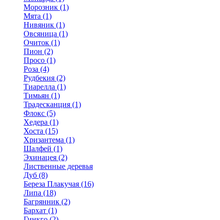
Морозник (1)
Мята (1)
Нивяник (1)
Овсяница (1)
Очиток (1)
Пион (2)
Просо (1)
Роза (4)
Рудбекия (2)
Тиарелла (1)
Тимьян (1)
Традесканция (1)
Флокс (5)
Хедера (1)
Хоста (15)
Хризантема (1)
Шалфей (1)
Эхинацея (2)
Лиственные деревья
Дуб (8)
Береза Плакучая (16)
Липа (18)
Багрянник (2)
Бархат (1)
Гинкго (2)