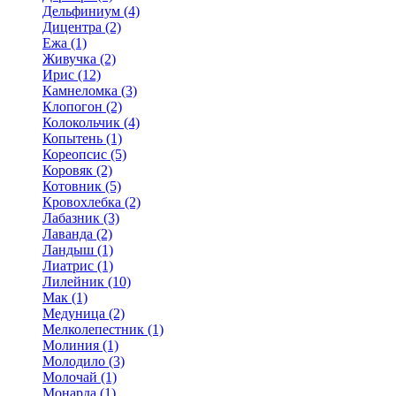
Дельфиниум (4)
Дицентра (2)
Ежа (1)
Живучка (2)
Ирис (12)
Камнеломка (3)
Клопогон (2)
Колокольчик (4)
Копытень (1)
Кореопсис (5)
Коровяк (2)
Котовник (5)
Кровохлебка (2)
Лабазник (3)
Лаванда (2)
Ландыш (1)
Лиатрис (1)
Лилейник (10)
Мак (1)
Медуница (2)
Мелколепестник (1)
Молиния (1)
Молодило (3)
Молочай (1)
Монарда (1)