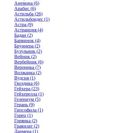
Анемона (6)
Арабис (6)
Астильба (26)
Астильбоидес (1)
Астра (9)
Астранция (4)
Бадан (2)
Барвинок (4)
Бруннера (2)
Бузульник (2)
Вейник (2)
Вербейник (6)
Вероника (7)
Волжанка (2)
Вудсия (1)
Гвоздика (6)
Гейхера (23)
Гейхерелла (1)
Гелениум (5)
Герань (9)
Гипсофила (1)
Горец (1)
Горянка (2)
Гравилат (2)
Дармера (1)